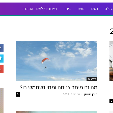
לכלה
נשים
נופש
בידור
מאחורי הקלעים – הברנז'ה
ר
צרכנות
מה זה מיתר צניחה ומתי נשתמש בו?
תוכן שיווקי
-
אפריל 4, 2022
0
0