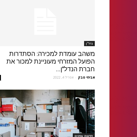
נדל''ן
משהב עומדת למכירה: הסתדרות
הפועל המזרחי מעוניינת למכור את
חברת הנדל"ן...
אביחי טבק
-
אפריל 4, 2022
חדשות עסקים