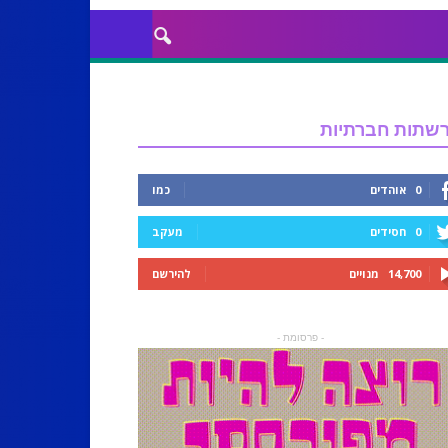
שתות חברתיות
0
אוהדים
כמו
0
חסידים
מעקב
14,700
מנויים
להירשם
- פרסומת -