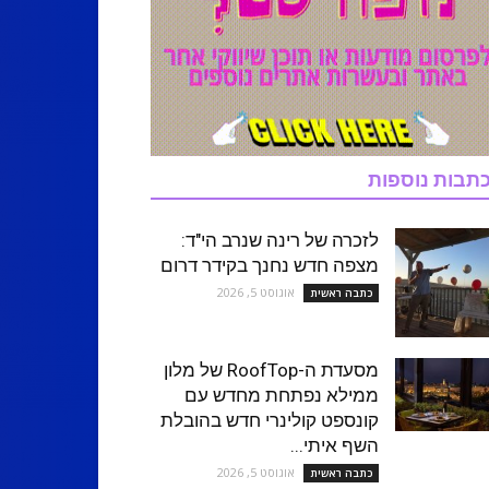
תבות נוספות
לזכרה של רינה שנרב הי"ד:
מצפה חדש נחנך בקידר דרום
אוגוסט 5, 2026
כתבה ראשית
מסעדת ה-RoofTop של מלון
ממילא נפתחת מחדש עם
קונספט קולינרי חדש בהובלת
השף איתי...
אוגוסט 5, 2026
כתבה ראשית