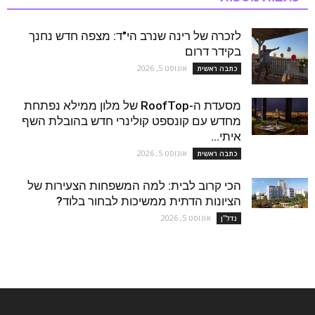
לזכרה של רינה שנרב הי"ד: מצפה חדש נחנך
בקידר דרום
אוגוסט 5, 2026
כתבה ראשית
מסעדת ה-RoofTop של מלון ממילא נפתחת
מחדש עם קונספט קולינרי חדש בהובלת השף
איתי...
אוגוסט 5, 2026
כתבה ראשית
הכי קרוב לבית: למה המשפחות הצעירות של
הציונות הדתית ממשיכות לבחור בלוד?
אוגוסט 5, 2026
נדל''ן