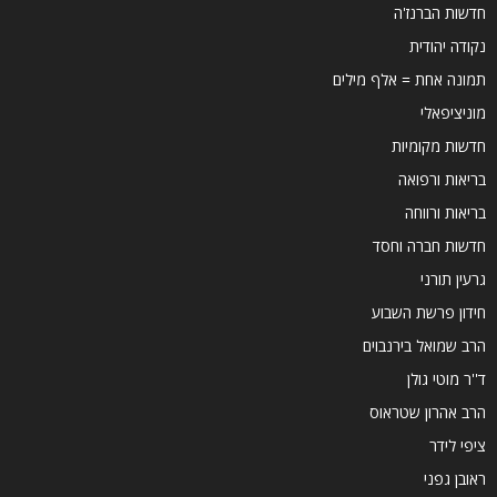
חדשות הברנז'ה
נקודה יהודית
תמונה אחת = אלף מילים
מוניציפאלי
חדשות מקומיות
בריאות ורפואה
בריאות ורווחה
חדשות חברה וחסד
גרעין תורני
חידון פרשת השבוע
הרב שמואל בירנבוים
ד''ר מוטי גולן
הרב אהרון שטראוס
ציפי לידר
ראובן גפני