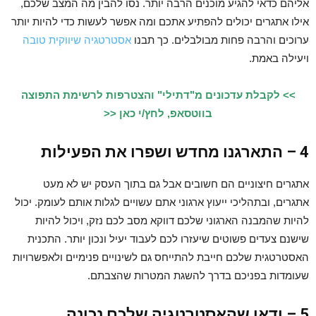
אליהם כדאי להגיע מוכנים הרבה יותר. נסו להבין מה המצב שלכם,
אילו אתגרים יכולים להפתיע אתכם ומה אפשר לעשות כדי להיות יותר
ערוכים והרבה פחות מבולבלים. כך תבנו
אסטרטגיה שיווקית טובה
ויעילה באמת.
>> לקבלת עדכונים מ"דתילי" והצטרפות לרשימת התפוצה
בווטסאפ, לחץ/י כאן <<
4 – התארגנו מחדש ושפרו את הפעילות
אתגרים חיצוניים הם חשובים אבל גם בתוך העסק יש לא מעט
אתגרים, ובתהליכי ייעוץ ארגוני אתם עשויים לגלות אותם לעומק. יכול
להיות שהמבנה הארגוני שלכם דווקא מסב לכם נזק, ויכול להיות
שישנם צעדים פשוטים שיעזרו לכם לעבוד יעיל ונכון יותר. התכנית
האסטרטגית שלכם חייבת להתייחס גם לשינויים פנימיים ולאפשרויות
שעומדות בפניכם בדרך להשגת המטרות שהצבתם.
5 – ודאו שהאסטרטגיה שלכם נכונה