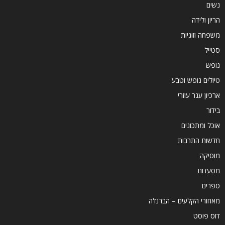
נשים
הריון ולידה
משפחה וזוגיות
סטייל
נופש
טיולים נופש וטבע
ארכיון ענר עוזרי
בידור
אוכל ומתכונים
חדשות התרבות
מוסיקה
מסעדות
ספרים
מאחורי הקלעים – הברנז'ה
דוס פוסט