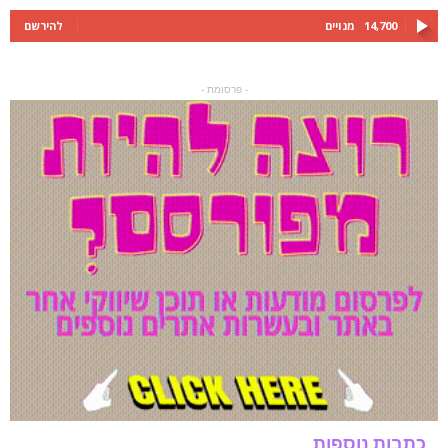
14,700
מנויים
להירשם
- פרסומת -
כתבות נוספות