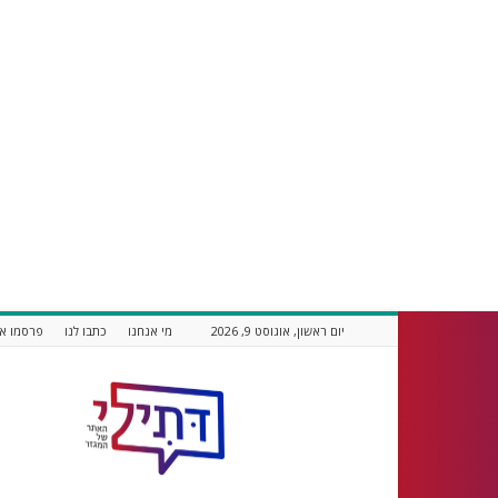
יום ראשון, אוגוסט 9, 2026
מי אנחנו
כתבו לנו
פרסמו אצ
דתילי
אתר
חדשות