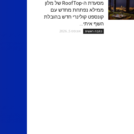
מסעדת ה-RoofTop של מלון
ממילא נפתחת מחדש עם
קונספט קולינרי חדש בהובלת
השף איתי...
אוגוסט 5, 2026
כתבה ראשית