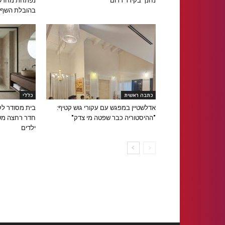
נחנך בקידר דרום
נפתחת מחדש 
בהובלת השף א
כתבה ראשית
כללי
אדלשטיין במפגש עם עקורי גוש קטיף:
בית מסודר לק
"ההיסטוריה כבר שפטה מי צדק"
חדר רחצה מש
ילדים