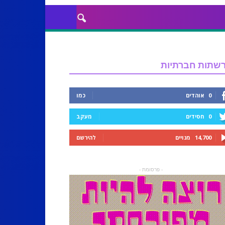
שתות חברתיות
0
אוהדים
כמו
0
חסידים
מעקב
14,700
מנויים
להירשם
- פרסומת -