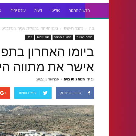
חדשות המגזר
פוליטי
דעות
עולם יהודי
כ
בית
כתבה ראשית
ביומו האחרון בתפקיד: אביחי מנדלבליט 
כתבה ראשית
חדשות המגזר
התיישבות
כללי
ביומו האחרון בתפק
אישר את מתווה הי
על ידי
משה ניסנבוים
-
פברואר 3, 2022
שתפו בפייסבוק
צייצו בטוויטר