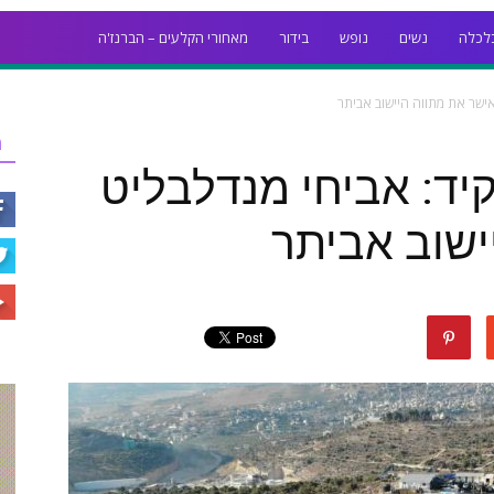
לכלה
נשים
נופש
בידור
מאחורי הקלעים – הברנז'ה
אישר את מתווה היישוב אביתר
ר
יד: אביחי מנדלבליט
ישוב אביתר