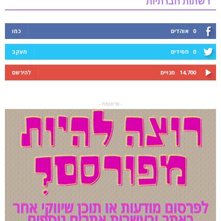
רשתות חברתיות
0
אוהדים
כמו
0
חסידים
מעקב
14,700
מנויים
להירשם
- פרסומת -