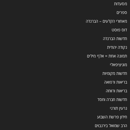
מסעדות
ספרים
מאחורי הקלעים – הברנז'ה
דוס פוסט
חדשות הברנז'ה
נקודה יהודית
תמונה אחת = אלף מילים
מוניציפאלי
חדשות מקומיות
בריאות ורפואה
בריאות ורווחה
חדשות חברה וחסד
גרעין תורני
חידון פרשת השבוע
הרב שמואל בירנבוים