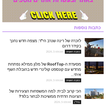
כתבות נוספות
לזכרה של רינה שנרב הי"ד: מצפה חדש נחנך
בקידר דרום
אוגוסט 5, 2026
כתבה ראשית
מסעדת ה-RoofTop של מלון ממילא נפתחת
מחדש עם קונספט קולינרי חדש בהובלת השף
איתי...
אוגוסט 5, 2026
כתבה ראשית
הכי קרוב לבית: למה המשפחות הצעירות של
הציונות הדתית ממשיכות לבחור בלוד?
אוגוסט 5, 2026
נדל''ן