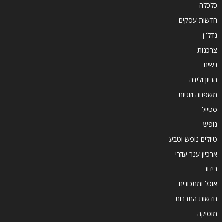
כלכלה
חדשות עסקים
נדל''ן
צרכנות
נשים
הריון ולידה
משפחה וזוגיות
סטייל
נופש
טיולים נופש וטבע
ארכיון ענר עוזרי
בידור
אוכל ומתכונים
חדשות התרבות
מוסיקה