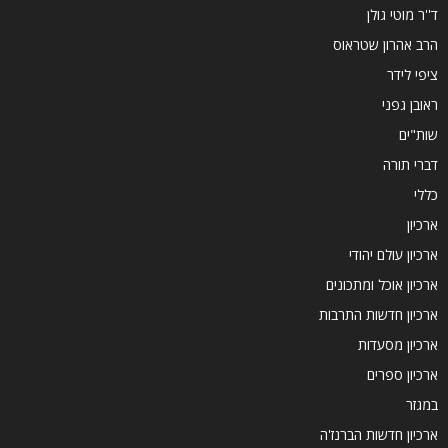
ד''ר מוטי גולן
הרב אהרון שטראוס
ציפי לידר
ראובן גפני
שות"ים
דברי תורה
כללי
ארכיון
ארכיון עולם יהודי
ארכיון אוכל ומתכונים
ארכיון חדשות התרבות
ארכיון מסעדות
ארכיון ספרים
במגזר
ארכיון חדשות הברנז'ה