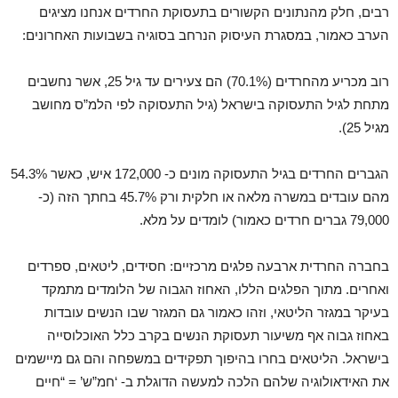
רבים, חלק מהנתונים הקשורים בתעסוקת החרדים אנחנו מציגים
הערב כאמור, במסגרת העיסוק הנרחב בסוגיה בשבועות האחרונים:
רוב מכריע מהחרדים (70.1%) הם צעירים עד גיל 25, אשר נחשבים
מתחת לגיל התעסוקה בישראל (גיל התעסוקה לפי הלמ”ס מחושב
מגיל 25).
הגברים החרדים בגיל התעסוקה מונים כ- 172,000 איש, כאשר 54.3%
מהם עובדים במשרה מלאה או חלקית ורק 45.7% בחתך הזה (כ-
79,000 גברים חרדים כאמור) לומדים על מלא.
בחברה החרדית ארבעה פלגים מרכזיים: חסידים, ליטאים, ספרדים
ואחרים. מתוך הפלגים הללו, האחוז הגבוה של הלומדים מתמקד
בעיקר במגזר הליטאי, וזהו כאמור גם המגזר שבו הנשים עובדות
באחוז גבוה אף משיעור תעסוקת הנשים בקרב כלל האוכלוסייה
בישראל. הליטאים בחרו בהיפוך תפקידים במשפחה והם גם מיישמים
את האידאולוגיה שלהם הלכה למעשה הדוגלת ב- ‘חמ”ש’ = “חיים