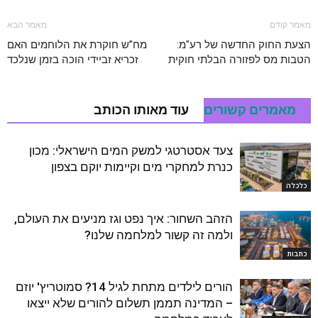
מאמר קודם
מאמר הבא
הצעת החוק החדשה של רע"מ:
מח”ש חוקרת את הלוחמים האם
הטבות מס לפזורה הבלתי חוקית
זכריא זביידי הוכה בזמן שנלכד
מאמרים קשורים
עוד מאותו הכותב
צעד אסטרטגי למשק המים הישראלי: מכון
כנרת למחקרי מים וקיימות יוקם בצפון
כלכלה
הזהב השחור: איך נפט וגז מניעים את העולם,
ולמה זה קשור למלחמה שלנו?
כתבות
הורים לילדים מתחת לגיל 14? סמוטריץ' יוזם
– המדינה תממן תשלום להורים שלא ייצאו