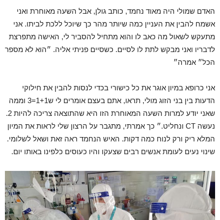
האדם שמולי היה מאוד נחמד, כותב גולן, אבל השעה מאוחרת ואני
אשמח להבין את העניין כמה שיותר מהר כך שיוכל ללכת לביתו. אני
מתעקש לשאול מה כאב לו והוא מתחיל להסביר לי, האישה מתפרצת
לדבריו ואני מבקש לתת לו לסיים. כשסיים פניתי אליה. ״הוא לא מספר
הכל״ אמרה״
אני כרופא במיון אוגר את כל כישורי בכדי לנסות להבין את חילוקי
הדעות בין בני הזוג מולי, תראו, אתם בעצם אומרים לי ש1+1=3 וממה
שאני יודע למרות השעה המאוחרת הזו היא שהתוצאה צריכה להיות 2.
נעשה CT ונחליט.״ כך אמרתי, מתגבר על הרצון שלי לראות את המיון
המלא ריק ורק לנוח כמה דקות. האיש הנחמד ראה זאת ושאל לשלומי.
שינוי נעים לעומת אנשים רבים שצעקו והיו כעוסים כלפינו באותו יום.