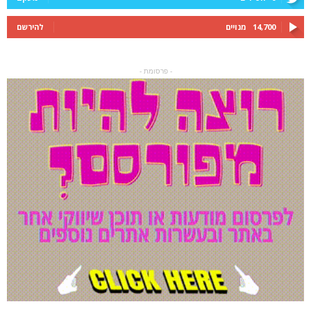
14,700
מנויים
להירשם
- פרסומת -