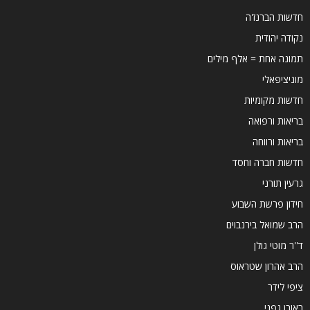
חדשות הברנז'ה
נקודה יהודית
תמונה אחת = אלף מילים
מוניציפאלי
חדשות מקומיות
בריאות ורפואה
בריאות ורווחה
חדשות חברה וחסד
גרעין תורני
חידון פרשת השבוע
הרב שמואל בירנבוים
ד''ר מוטי גולן
הרב אהרון שטראוס
ציפי לידר
ראובן גפני