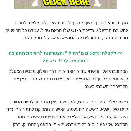
גולן, הרופא התורן במיון ממשיך לספר בעצב, לא נאלצתי לחכות
לתשובת הרדיולוג. בדיקת ה-CT שלו הראה גידול. עמדנו כל הרופאים
סביב המחשב, מסתכלים על הממצא הלא-רגיל, מתלחשים.
>> לקבלת עדכונים מ"דתילי" והצטרפות לרשימת התפוצה
בווטסאפ, לחץ/י כאן <<
הסתובבתי אליו וראיתי שהוא רואה אותי דרך הוילון. מבטינו הצטלבו
לרגע וחזרתי לדון עם הרופאים. ״עוד אדם נחמד שמסיים כאן את
הקריירה״ חשבתי בעצב.
ניגשתי אליו וסיפרתי. יש גוש, לא ידוע בדיוק מה, יכול להיות מסוכן,
קיים סיכוי שלא. האישה התעלפה. האיש הנחמד קם לתמוך בה. כזה
היה – איש נחמד. היא הלכה לארגן את העניינים והאיש הנחמד
הסתכל עליי בעיניים בורקות מדמעות אותן התאמץ להחזיק. ״רק