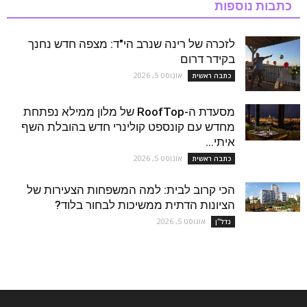
כתבות נוספות
לזכרה של רינה שנרב הי"ד: מצפה חדש נחנך
בקידר דרום
אוגוסט 5, 2026
כתבה ראשית
מסעדת ה-RoofTop של מלון ממילא נפתחת
מחדש עם קונספט קולינרי חדש בהובלת השף
איתי...
אוגוסט 5, 2026
כתבה ראשית
הכי קרוב לבית: למה המשפחות הצעירות של
הציונות הדתית ממשיכות לבחור בלוד?
אוגוסט 5, 2026
נדל''ן