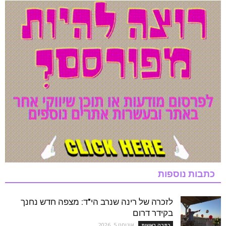
כתבות נוספות
לזכרה של רינה שנרב הי"ד: מצפה חדש נחנך
בקידר דרום
אוגוסט 5, 2026
כתבה ראשית