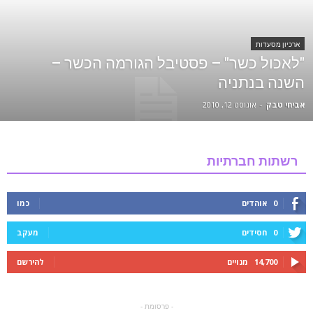
ארכיון מסעדות
"לאכול כשר" – פסטיבל הגורמה הכשר –
השנה בנתניה
אביחי טבק
-
אוגוסט 12, 2010
רשתות חברתיות
0
אוהדים
כמו
0
חסידים
מעקב
14,700
מנויים
להירשם
- פרסומת -