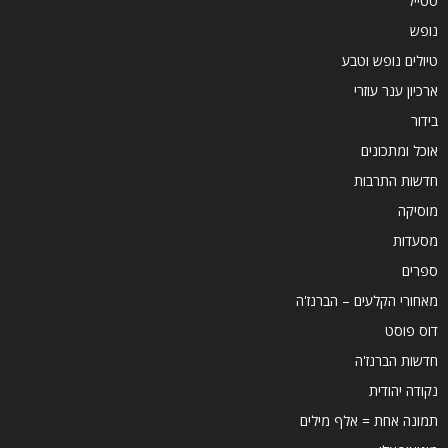
סטייל
נופש
טיולים נופש וטבע
ארכיון ענר עוזרי
בידור
אוכל ומתכונים
חדשות התרבות
מוסיקה
מסעדות
ספרים
מאחורי הקלעים – הברנז'ה
דוס פוסט
חדשות הברנז'ה
נקודה יהודית
תמונה אחת = אלף מילים