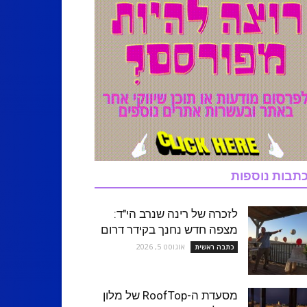
תבות נוספות
לזכרה של רינה שנרב הי"ד:
מצפה חדש נחנך בקידר דרום
אוגוסט 5, 2026
כתבה ראשית
מסעדת ה-RoofTop של מלון