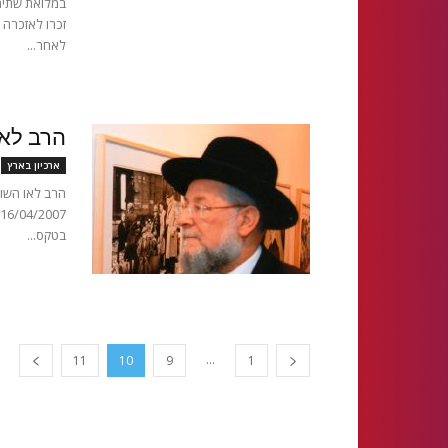
במלואת שתים 
לאחר...
הרב לאו
ארכיון בארץ
הרב לאו השוה
בטקס...
...
11
10
9
1