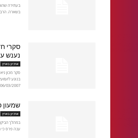
בעתירה שהוגש
בשארה. הרב ד
נענש ע
ארכיון בארץ
סקר מכון גיא
בנוגע לזעזו
06/03/2007 הסקר שנערך ע"י...
שמעון פ
ארכיון בארץ
במהלך הביקו
ענה פרס כי ג