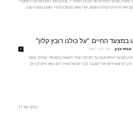
עשרה שנים לפטירתו של מנהיג המפד''ל, זבולון המר התכנסו חבריו ומוקירי
זכרו לאזכרה וקריאת תהילים לעילוי נשמתו. אלי מאור 11/01/2010 שתים עשרה שנה
 במצעד החיים: "על כולנו רובץ קלון"
אביחי טבק
-
אפריל 16, 2007
0
ה במצעד החיים זועם על הזנחת ניצולי השואה בישראל. עמיעד טאוב
16/04/2007 הרב הראשי לישראל לשעבר הרב ישראל מאיר לאו נשא היום דברים
דף 10 של 11