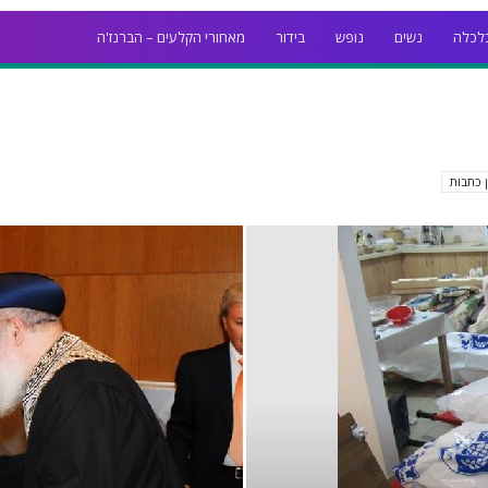
לכלה
נשים
נופש
בידור
מאחורי הקלעים – הברנז'ה
ן כתבות