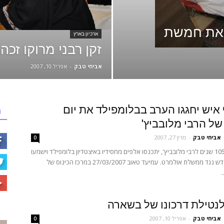
 את חמשת
ארכיון בארץ
זקן רבני מרוקו זכ
אביחי טבק
-
אפריל 10, 2007
ף איש יחגגו הערב בבלומפילד את יום
ר
של הרבי מלובביץ'
אביחי טבק
-
מרץ 27, 2007
0
לרגל חגיגות 105 שנים לרבי מלובביץ', יתכנסו אלפים מחסידיו באיצטדיון בלומפילד וישמעו
פסק הלכה חדש נגד ממשלת אולמרט. עמיעד טאוב 27/03/2007 במרכז הכינוס של
.
נטילת דרכונו של בשארה
אביחי טבק
-
אפריל 10, 2007
0