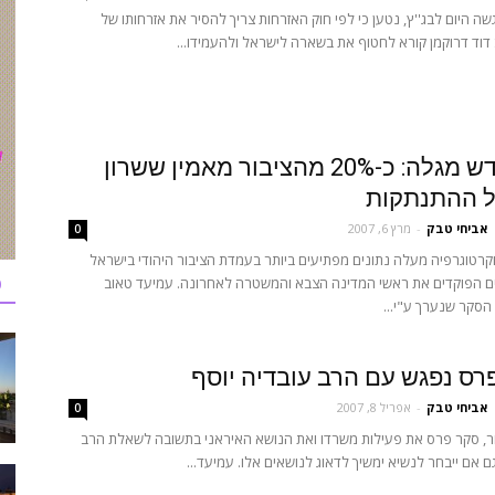
ה היום לבג''ץ, נטען כי לפי חוק האזרחות צריך להסיר את אזרחותו של
וד דרוקמן קורא לחטוף את בשארה לישראל ולהעמידו...
סקרי חדש מגלה: כ-20% מהציבור מאמין ששרון
ל ההתנתקות
אביחי טבק
-
מרץ 6, 2007
0
וקרטוגרפיה מעלה נתונים מפתיעים ביותר בעמדת הציבור היהודי בישראל
כ
עים הפוקדים את ראשי המדינה הצבא והמשטרה לאחרונה. עמיעד טאוב
רס נפגש עם הרב עובדיה יוסף
אביחי טבק
-
אפריל 8, 2007
0
ר, סקר פרס את פעילות משרדו ואת הנושא האיראני בתשובה לשאלת הרב
ם אם ייבחר לנשיא ימשיך לדאוג לנושאים אלו. עמיעד...