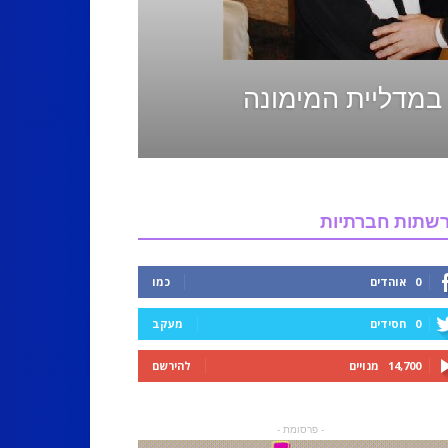
ה במדליית המימונה
שתות חברתיות
0
אוהדים
כמו
0
חסידים
מעקב
14,700
מנויים
להירשם
- פרסומת -