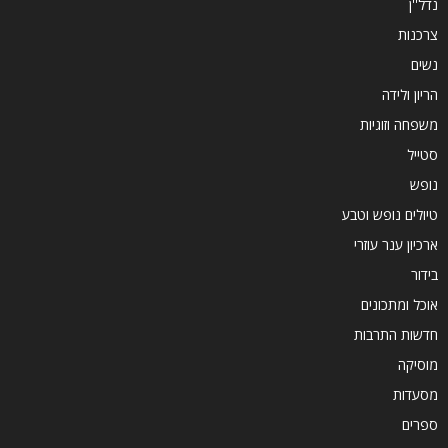
נדל''ן
צרכנות
נשים
הריון ולידה
משפחה וזוגיות
סטייל
נופש
טיולים נופש וטבע
ארכיון ענר עוזרי
בידור
אוכל ומתכונים
חדשות התרבות
מוסיקה
מסעדות
ספרים