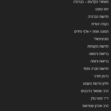
מאחורי הקלעים – הברנז'ה
דוס פוסט
חדשות הברנז'ה
נקודה יהודית
תמונה אחת = אלף מילים
מוניציפאלי
חדשות מקומיות
בריאות ורפואה
בריאות ורווחה
חדשות חברה וחסד
גרעין תורני
חידון פרשת השבוע
הרב שמואל בירנבוים
ד''ר מוטי גולן
הרב אהרון שטראוס