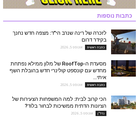
כתבות נוספות
לזכרה של רינה שנרב הי"ד: מצפה חדש נחנך
בקידר דרום
אוגוסט 5, 2026
כתבה ראשית
מסעדת ה-RoofTop של מלון ממילא נפתחת
מחדש עם קונספט קולינרי חדש בהובלת השף
איתי...
אוגוסט 5, 2026
כתבה ראשית
הכי קרוב לבית: למה המשפחות הצעירות של
הציונות הדתית ממשיכות לבחור בלוד?
אוגוסט 5, 2026
נדל''ן