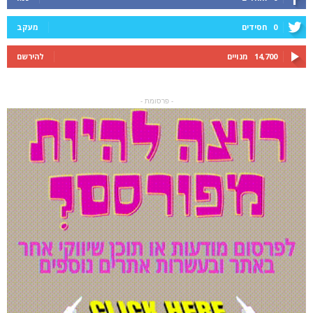
0
חסידים
מעקב
14,700
מנויים
להירשם
- פרסומת -