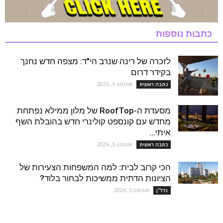
כתבות נוספות
לזכרה של רינה שנרב הי"ד: מצפה חדש נחנך
בקידר דרום
אוגוסט 5, 2026
כתבה ראשית
מסעדת ה-RoofTop של מלון ממילא נפתחת
מחדש עם קונספט קולינרי חדש בהובלת השף
איתי...
אוגוסט 5, 2026
כתבה ראשית
הכי קרוב לבית: למה המשפחות הצעירות של
הציונות הדתית ממשיכות לבחור בלוד?
אוגוסט 5, 2026
נדל''ן