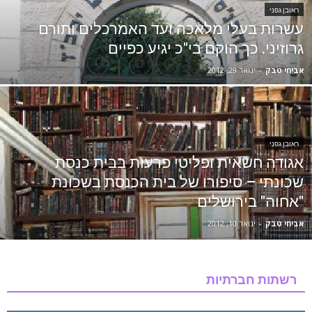
ראובן גפני
עשרות בעלי מלאכה ועד האמרכלים ותורם
גרוזיני. כך הוקם בי"כ יגיע כפיים
אביחי טבק
-
ינואר 29, 2012
ראובן גפני
אגודה חשאית ופליטי פרעות בבית כנסת
שכונתי – סיפורו של בית הכנסת בשכונת
"אחוה" בירושלים
אביחי טבק
-
ינואר 10, 2012
רשתות חברתיות