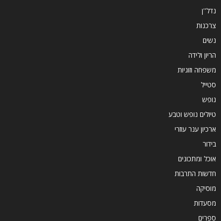
נדל''ן
צרכנות
נשים
הריון ולידה
משפחה וזוגיות
סטייל
נופש
טיולים נופש וטבע
ארכיון ענר עוזרי
בידור
אוכל ומתכונים
חדשות התרבות
מוסיקה
מסעדות
ספרים