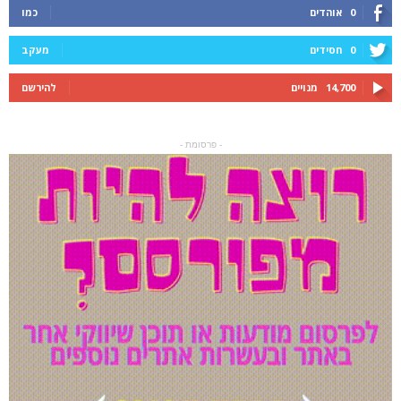
0
אוהדים
כמו
0
חסידים
מעקב
14,700
מנויים
להירשם
- פרסומת -