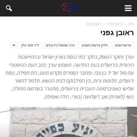
בית
גרעין תורני
ראובן גפני
ראובן גפני
פרשת שבוע
חידון פרשת השבוע
הרב שמואל בירנבוים
ד''ר מוטי גולן
עורך וחוקר העוסק בחקר בתי כנסת בארץ ישראל ובהתיישבות
היהודית בירושלים בעת החדשה. משמש עורך כתב העת ההיסטורי
עת-מול של יד בן-צבי, ומחבר הספרים מקדש מעט, בית תפילה, נוסח
ירושלים, חלומות ורוח, בין הפילבוקס לבית הנשיא. תלמיד לתואר
שלישי באוניברסיטה העברית בירושלים, מתגורר בשדמות מחולה,
נשוי (לאורית) ואב לשלושה (בארי, הילה ואמיתי).