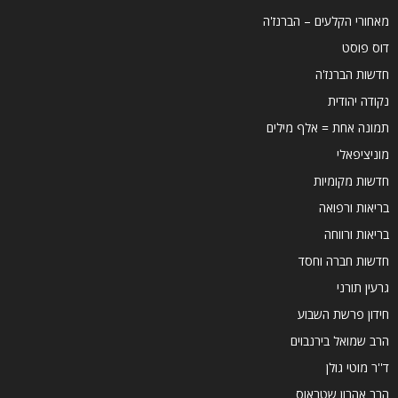
מאחורי הקלעים – הברנז'ה
דוס פוסט
חדשות הברנז'ה
נקודה יהודית
תמונה אחת = אלף מילים
מוניציפאלי
חדשות מקומיות
בריאות ורפואה
בריאות ורווחה
חדשות חברה וחסד
גרעין תורני
חידון פרשת השבוע
הרב שמואל בירנבוים
ד''ר מוטי גולן
הרב אהרון שטראוס