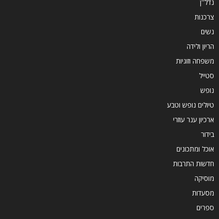
נדל''ן
צרכנות
נשים
הריון ולידה
משפחה וזוגיות
סטייל
נופש
טיולים נופש וטבע
ארכיון ענר עוזרי
בידור
אוכל ומתכונים
חדשות התרבות
מוסיקה
מסעדות
ספרים