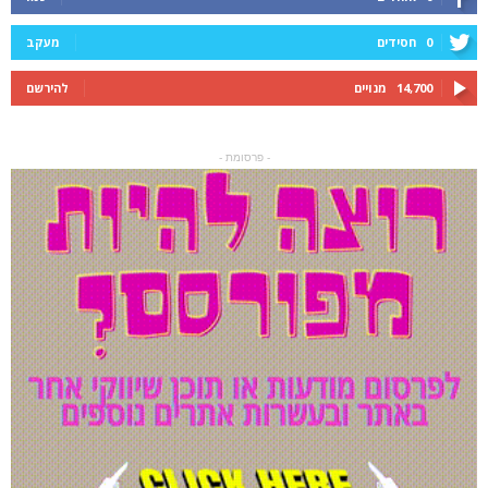
0
חסידים
מעקב
14,700
מנויים
להירשם
- פרסומת -