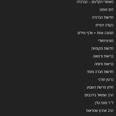
מאחורי הקלעים – הברנז'ה
דוס פוסט
חדשות הברנז'ה
נקודה יהודית
תמונה אחת = אלף מילים
מוניציפאלי
חדשות מקומיות
בריאות ורפואה
בריאות ורווחה
חדשות חברה וחסד
גרעין תורני
חידון פרשת השבוע
הרב שמואל בירנבוים
ד''ר מוטי גולן
הרב אהרון שטראוס