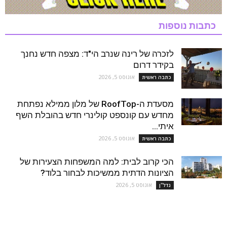
כתבות נוספות
לזכרה של רינה שנרב הי"ד: מצפה חדש נחנך
בקידר דרום
אוגוסט 5, 2026
כתבה ראשית
מסעדת ה-RoofTop של מלון ממילא נפתחת
מחדש עם קונספט קולינרי חדש בהובלת השף
איתי...
אוגוסט 5, 2026
כתבה ראשית
הכי קרוב לבית: למה המשפחות הצעירות של
הציונות הדתית ממשיכות לבחור בלוד?
אוגוסט 5, 2026
נדל''ן