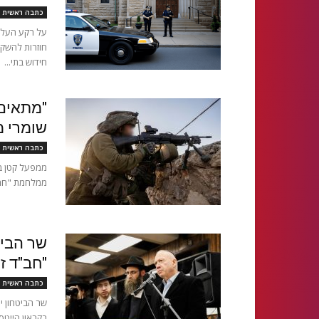
כתבה ראשית
על רקע העליי
חוזרות להשקי
חידוש בתי...
"מתאים 
שומרי מ
כתבה ראשית
ממפעל קטן ב
ממלחמת "חרבו
"חב"ד ז
כתבה ראשית
שר הביטחון י
בקראון הייטס