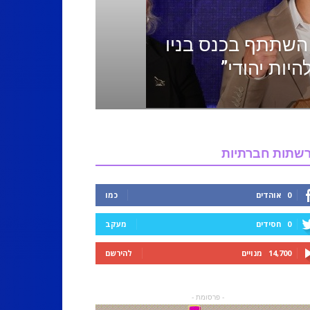
השתתף בכנס בניו
היות יהודי”
שתות חברתיות
0
אוהדים
כמו
0
חסידים
מעקב
14,700
מנויים
להירשם
- פרסומת -