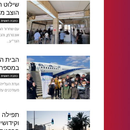
שילוט ה
הוצב מ
כתבה ראשית
עם שחרור הר
אונטרמן, והג
הגר"ע...
הבית הב
במספר 
כתבה ראשית
ועדת העלייה,
מעודכנים על 
תפילה ל
וקידושי