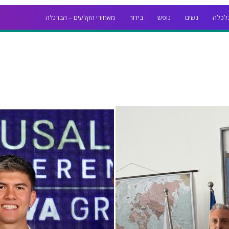
לכלה
נשים
נופש
בידור
מאחורי הקלעים – הברנז'ה