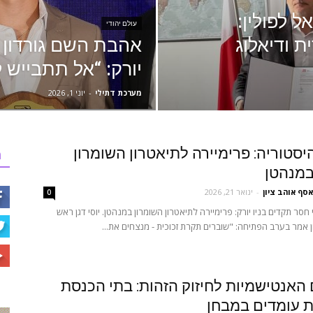
 לפולין:
עולם יהודי
ת ודיאלוג
אהבת השם גורדון 
יורק: “אל תתבייש ל
מערכת דתילי
-
יוני 1, 2026
יסטוריה: פרימיירה לתיאטרון השומרון
ר
במנהטן
אסף אוהב ציון
-
ינואר 21, 2026
0
חסר תקדים בניו יורק: פרימיירה לתיאטרון השומרון במנהטן. יוסי דגן ראש
 אמר בערב הפתיחה: "שוברים תקרת זכוכית - מנצחים את...
ם האנטישמיות לחיזוק הזהות: בתי הכנסת
 עומדים במבחן