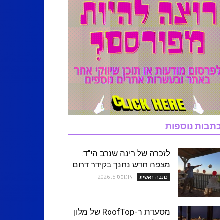
תבות נוספות
לזכרה של רינה שנרב הי"ד:
מצפה חדש נחנך בקידר דרום
אוגוסט 5, 2026
כתבה ראשית
מסעדת ה-RoofTop של מלון