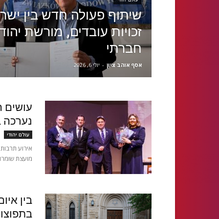
שיתוף פעולה חדש בין ישראל
זכויות עובדים, מורשת יהודי
חברתי
אסף אוהב ציון
-
יולי 6, 2026
עושים ה
נערכה 
עולם יהודי
אירוע תרבותי 
מועצת שומרון
בין איו
בתפוצות