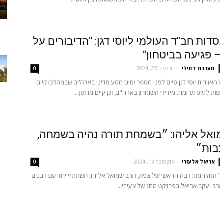
דות חב"ד העולמי ליוסי דגן: "הדיבורים על
– פגיעה בביטחון"
מערכת דתילי
-
נובמבר 27, 2024
0
אזורית יוסי דגן סיים לפני מספר ימים מסע מדיני בארה"ב שבמהלכו קיים
שות לגיוס תרומות מידידי השומרון בארה"ב, וכן קיים מרתון...
אל אליהו: ״בשמחת תורה נהיה בשמחה,
בות״
אריאל אלעזרי
-
אוקטובר 13, 2024
0
ל המלחמה: רבה הראשי של צפת, הרב שמואל אליהו, השתתף יחד עם רבנים
רב יעקב אריאל בפרויקט החג של צעירי...