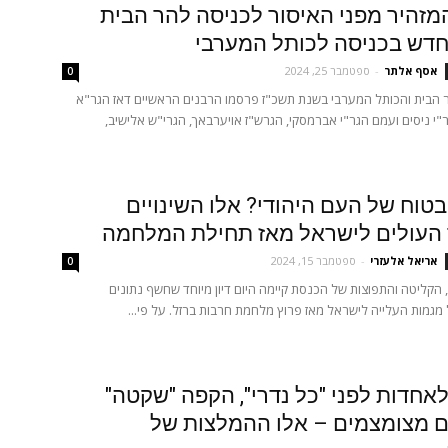
מזהיר מפני האיסור לכניסה להר הבית
חדש בכניסה לכותל המערבי
אסף אלתר
-
ספטמבר 25, 2024
0
 הבית והכותל המערבי בשנת תשכ"ז פרסמו הרבנים הראשיים דאז הגר"א
ר"י ניסים ועמם הגר"י אברמסקי, הגרש"ז אויערבאך, הגרי"ש אלישיב,
טוח של העם היהודי? אלו השינויים
העולים לישראל מאז תחילת המלחמה
אריאל אלעזרי
-
ספטמבר 15, 2024
0
 הקליטה והתפוצות של הכנסת קיימה היום דיון מיוחד שחשף נתונים
מגמות העלייה לישראל מאז פרוץ מלחמת חרבות ברזל. על פי...
אחדות לפני "כל נדרי", הקפה "שקטה"
ם מצומצמים – אלו ההמלצות של