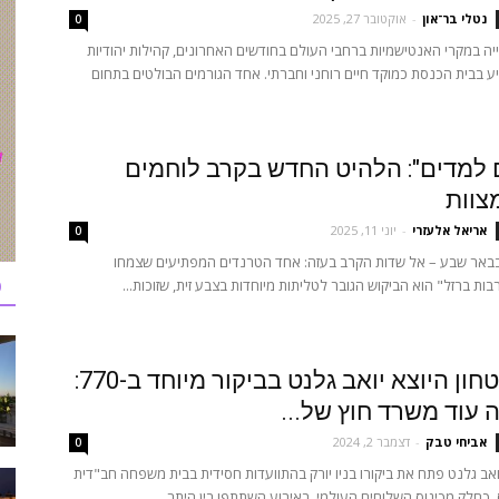
נטלי בר־און
-
אוקטובר 27, 2025
0
ה במקרי האנטישמיות ברחבי העולם בחודשים האחרונים, קהילות יהודיות
ע בבית הכנסת כמוקד חיים רוחני וחברתי. אחד הגורמים הבולטים בתחום
למדים": הלהיט החדש בקרב לוחמים
צוות
אריאל אלעזרי
-
יוני 11, 2025
0
באר שבע – אל שדות הקרב בעזה: אחד הטרנדים המפתיעים שצמחו
כ
ת ברזל" הוא הביקוש הגובר לטליתות מיוחדות בצבע זית, שזוכות...
שר הביטחון היוצא יואב גלנט בביקור מיוחד ב-770:
ה עוד משרד חוץ של...
אביחי טבק
-
דצמבר 2, 2024
0
ואב גלנט פתח את ביקורו בניו יורק בהתוועדות חסידית בבית משפחה חב"דית
, כחלק מכינוס השלוחים העולמי. באירוע השתתפו בין היתר...