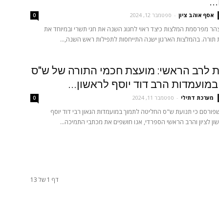
..
אסף אוהב ציון
-
ספטמבר 12, 2024
0
הר מפרסמת המלצות כיצד ראוי לחגוג השנה את חגי תשרי ובמיוחד את
ורה. בהמלצות הארגון ישנה התייחסות לתפילות ראש השנה,...
 לרב הראשי: מועצת חכמי התורה של ש"ס
מועמדות הרב דוד יוסף לראשון...
מערכת דתילי
-
ספטמבר 11, 2024
0
ורסם כי תנועת ש"ס החליטה לתמוך במועמדות הגאון רבי דוד יוסף
ן לציון והרב הראשי הספרדי, אנו חושפים את מכתבי התמיכה...
דף 1 של 13