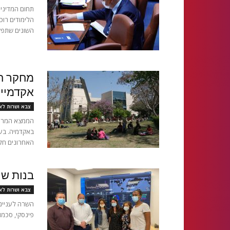
תחום המדיניו
הלימודים רוכ
השונים שתפקי
מחקר חד
אקדמיים
צבא ושרות לא
הממצא המרכז
באקדמיה. בעו
האחרונים חל.
בנות שיר
צבא ושרות לא
השרה לענייני
פינסקי, סכמו