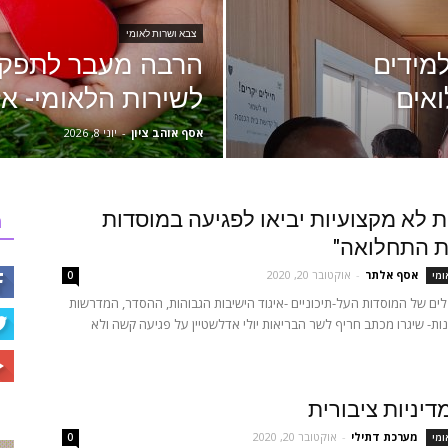
צבא ושרות לאומי
למידים
הרבה מעבר לתפקי
ואים
לשירות הלאומי- אז
אסף אוהב ציון
-
יוני 8, 2026
 לא מקצועיות יביאו לפגיעה במוסדות
ר
ת התחלואה"
אסף אלתר
-
אוקטובר 20, 2020
ומי
0
ים של המוסדות העל-תיכוניים -איגוד הישיבות הגבוהות, ההסדר, המדרשות
ות- שיגרו מכתב חריף לשר הבריאות יולי אדלשטיין על פגיעה קשה ולא
דיניות ציבורית
מערכת דתילי
-
אוקטובר 20, 2020
ומי
0