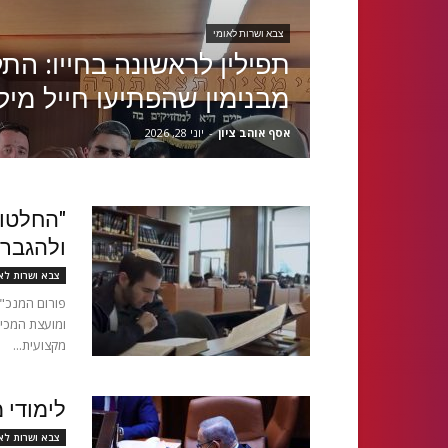
צבא ושרות לאומי
תפילין לראשונה בחייו: הת
מבנימין שהפתיעו חייל מיל
אסף אוהב ציון
-
יוני 28, 2026
"החלטות
ולהגבר
צבא ושרות לא
פורום המנכ"ל
ומועצת המכינ
מקצועית...
לימודי מ
צבא ושרות לא