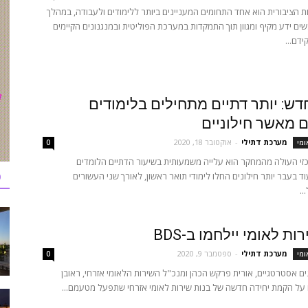
ת הציבורית הוא אחד התחומים המעניינים ביותר ללימודים ולעבודה, במהלך
שים ידע מקיף ומגוון תוך התמקדות במערכת הפוליטית ובמנגנונים הקיימים
דם...
ש: יותר דתיים מתחילים בלימודים
 מאשר חילוניים
מערכת דתילי
-
אוקטובר 18, 2020
ומי
0
י העולה מהמחקר הוא עלייה משמעותית בשיעור הדתיים הלומדים
כ
ד בעבר יותר חילונים החלו לימודי תואר ראשון, לאורך שני העשורים
..
ות לאומי יילחמו ב-BDS
מערכת דתילי
-
ספטמבר 9, 2020
ומי
0
ם אסטרטגיים, אורית פרקש הכהן ומנכ"ל השירות הלאומי אזרחי, ראובן
 על הקמת יחידה חדשה של בנות שירות לאומי אזרחי שתפעל מטעמם...