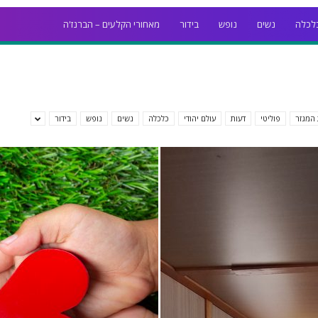
לכלה
נשים
נופש
בידור
מאחורי הקלעים – הברנז'ה
המגזר
פוליטי
דעות
עולם יהודי
כלכלה
נשים
נופש
בידור