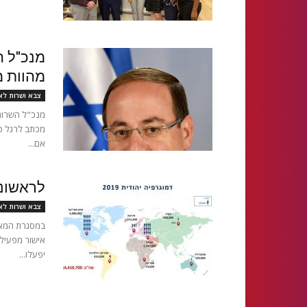
מנכ"ל ה
מהוות מ
צבא ושרות לא
מנכ"ל השרות
מכתב לרגל פ
אם...
לראשונה
צבא ושרות לא
במסגרת המאמ
אישור מפעיל
יפעלו...