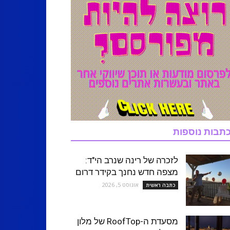
תבות נוספות
לזכרה של רינה שנרב הי"ד:
מצפה חדש נחנך בקידר דרום
אוגוסט 5, 2026
כתבה ראשית
מסעדת ה-RoofTop של מלון