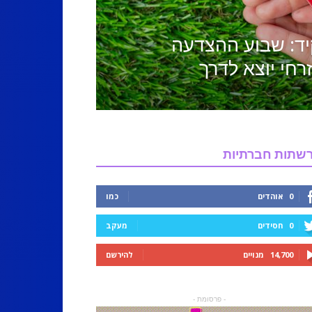
ד: שבוע ההצדעה
רחי יוצא לדרך
שתות חברתיות
0
אוהדים
כמו
0
חסידים
מעקב
14,700
מנויים
להירשם
- פרסומת -