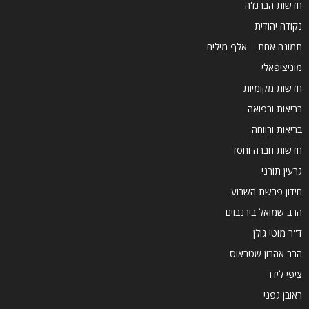
חדשות הברנז'ה
נקודה יהודית
תמונה אחת = אלף מילים
מוניציפאלי
חדשות מקומיות
בריאות ורפואה
בריאות ורווחה
חדשות חברה וחסד
גרעין תורני
חידון פרשת השבוע
הרב שמואל בירנבוים
ד''ר מוטי גולן
הרב אהרון שטראוס
ציפי לידר
ראובן גפני