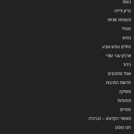
נשים
הריון ולידה
משפחה וזוגיות
סטייל
נופש
טיולים נופש וטבע
ארכיון ענר עוזרי
בידור
אוכל ומתכונים
חדשות התרבות
מוסיקה
מסעדות
ספרים
מאחורי הקלעים – הברנז'ה
דוס פוסט