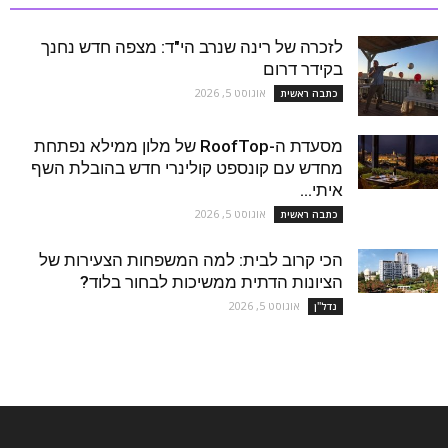
לזכרה של רינה שנרב הי"ד: מצפה חדש נחנך
בקידר דרום
אוגוסט 5, 2026
כתבה ראשית
מסעדת ה-RoofTop של מלון ממילא נפתחת
מחדש עם קונספט קולינרי חדש בהובלת השף
איתי...
אוגוסט 5, 2026
כתבה ראשית
הכי קרוב לבית: למה המשפחות הצעירות של
הציונות הדתית ממשיכות לבחור בלוד?
אוגוסט 5, 2026
נדל''ן