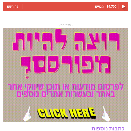
14,700
מנויים
להירשם
- פרסומת -
כתבות נוספות