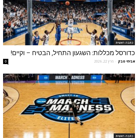
כתבה ראשית
כדורסל מכללות: השגעון התחיל, הבטיח – וקיים!
אביחי טבק
-
מרץ 22, 2026
0
כתבה ראשית