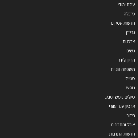
עולם יהודי
כלכלה
חדשות עסקים
נדל''ן
צרכנות
נשים
הריון ולידה
משפחה וזוגיות
סטייל
נופש
טיולים נופש וטבע
ארכיון ענר עוזרי
בידור
אוכל ומתכונים
חדשות התרבות