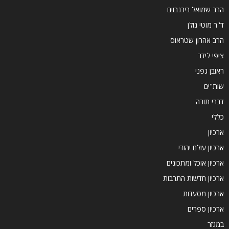
הרב שמואל בירנבוים
ד''ר מוטי גולן
הרב אהרון שטראוס
ציפי לידר
ראובן גפני
שות"ים
דברי תורה
כללי
ארכיון
ארכיון עולם יהודי
ארכיון אוכל ומתכונים
ארכיון חדשות התרבות
ארכיון מסעדות
ארכיון ספרים
במגזר