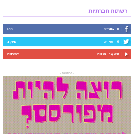
רשתות חברתיות
0
אוהדים
כמו
0
חסידים
מעקב
14,700
מנויים
להירשם
- פרסומת -