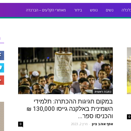
לכלה
נשים
נופש
בידור
מאחורי הקלעים – הברנז'ה
ר
כתבה ראשית
במקום חגיגות ההכתרה: תלמידי
השמינית באלקנה גייסו 130,000 ₪
והכניסו ספר...
0
אסף אוהב ציון
-
מרץ 2, 2023
0