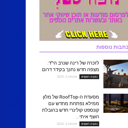
תבות נוספות
לזכרה של רינה שנרב הי"ד:
מצפה חדש נחנך בקידר דרום
אוגוסט 5, 2026
כתבה ראשית
מסעדת ה-RoofTop של מלון
ממילא נפתחת מחדש עם
קונספט קולינרי חדש בהובלת
השף איתי...
אוגוסט 5, 2026
כתבה ראשית