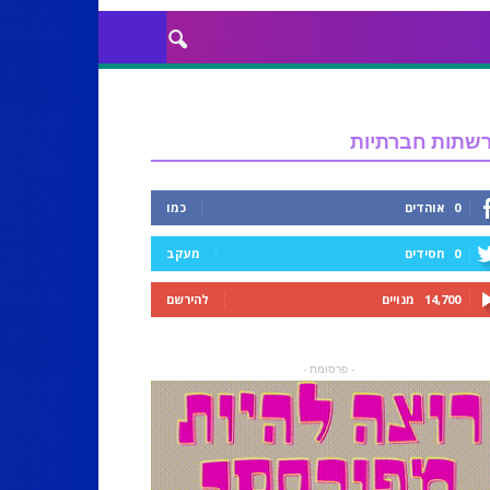
שתות חברתיות
0
אוהדים
כמו
0
חסידים
מעקב
14,700
מנויים
להירשם
- פרסומת -