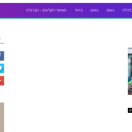
לכלה
נשים
נופש
בידור
מאחורי הקלעים – הברנז'ה
ר
0