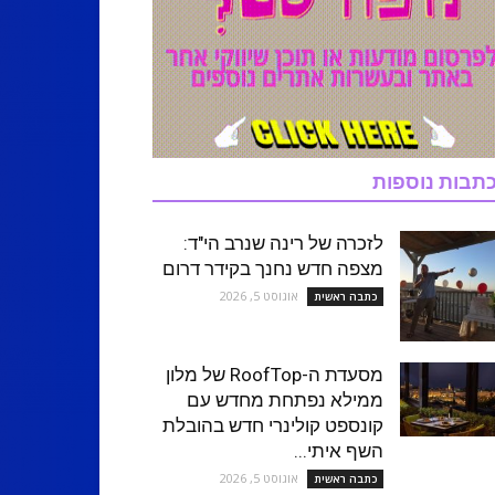
תבות נוספות
לזכרה של רינה שנרב הי"ד:
מצפה חדש נחנך בקידר דרום
אוגוסט 5, 2026
כתבה ראשית
מסעדת ה-RoofTop של מלון
ממילא נפתחת מחדש עם
קונספט קולינרי חדש בהובלת
השף איתי...
אוגוסט 5, 2026
כתבה ראשית