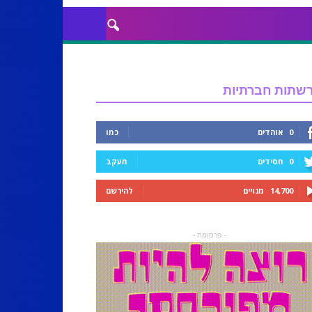
שתות חברתיות
0
אוהדים
כמו
0
חסידים
מעקב
14,700
מנויים
להירשם
- פרסומת -