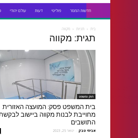
חדשות המגזר
פוליטי
דעות
עולם יהודי
כ
בית
תגיות
מקווה
תגית: מקווה
חוק ומשפט
בית המשפט פסק: המועצה האזורית
מחוייבת לבנות מקווה ביישוב לבקשת
התושבים
אביחי טבק
-
ינואר 25, 2023