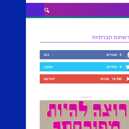
שתות חברתיות
0
אוהדים
כמו
0
חסידים
מעקב
14,700
מנויים
להירשם
- פרסומת -