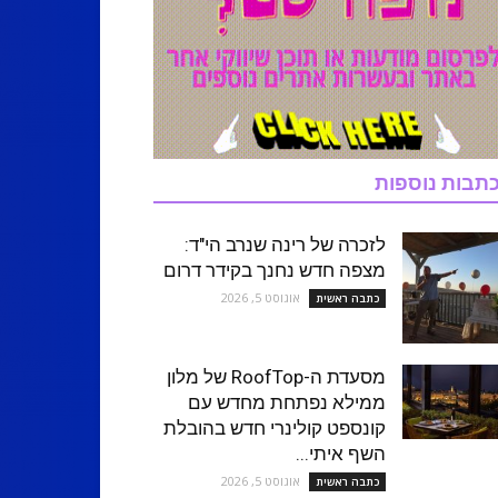
תבות נוספות
לזכרה של רינה שנרב הי"ד:
מצפה חדש נחנך בקידר דרום
אוגוסט 5, 2026
כתבה ראשית
מסעדת ה-RoofTop של מלון
ממילא נפתחת מחדש עם
קונספט קולינרי חדש בהובלת
השף איתי...
אוגוסט 5, 2026
כתבה ראשית