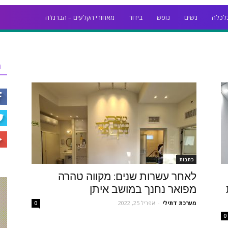
לכלה
נשים
נופש
בידור
מאחורי הקלעים – הברנז'ה
ר
כתבות
לאחר עשרות שנים: מקווה טהרה
מפואר נחנך במושב איתן
מערכת דתילי
-
אפריל 25, 2022
0
0