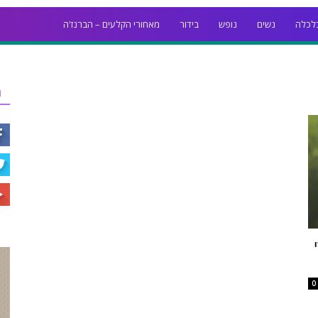
לכלה
נשים
נופש
בידור
מאחורי הקלעים – הברנז'ה
ר
0