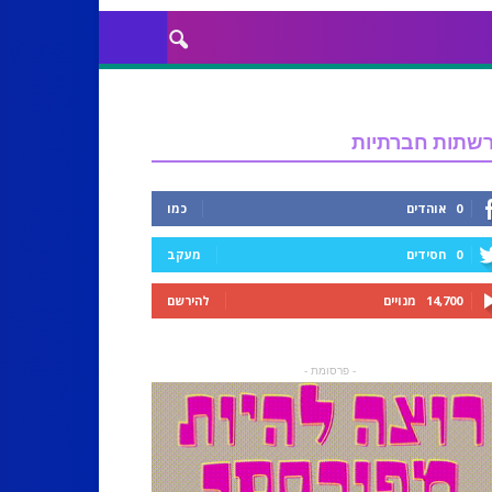
שתות חברתיות
0
אוהדים
כמו
0
חסידים
מעקב
14,700
מנויים
להירשם
- פרסומת -