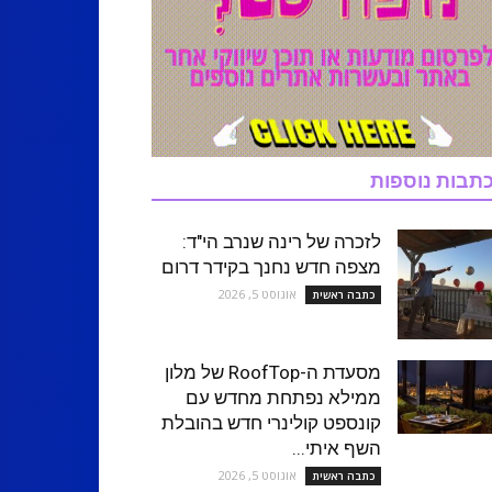
תבות נוספות
לזכרה של רינה שנרב הי"ד:
מצפה חדש נחנך בקידר דרום
אוגוסט 5, 2026
כתבה ראשית
מסעדת ה-RoofTop של מלון
ממילא נפתחת מחדש עם
קונספט קולינרי חדש בהובלת
השף איתי...
אוגוסט 5, 2026
כתבה ראשית