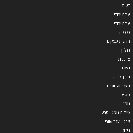
דעות
עולם יהודי
עולם יהודי
כלכלה
חדשות עסקים
נדל''ן
צרכנות
נשים
הריון ולידה
משפחה וזוגיות
סטייל
נופש
טיולים נופש וטבע
ארכיון ענר עוזרי
בידור