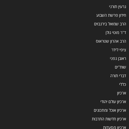
גרעין תורני
חידון פרשת השבוע
הרב שמואל בירנבוים
ד''ר מוטי גולן
הרב אהרון שטראוס
ציפי לידר
ראובן גפני
שות"ים
דברי תורה
כללי
ארכיון
ארכיון עולם יהודי
ארכיון אוכל ומתכונים
ארכיון חדשות התרבות
ארכיון מסעדות