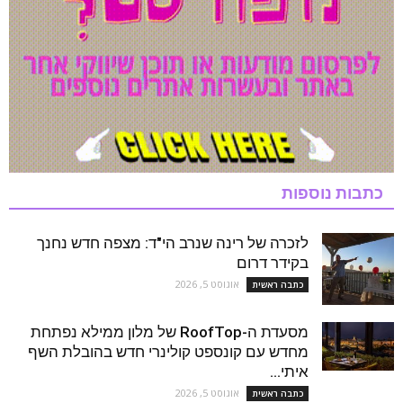
כתבות נוספות
לזכרה של רינה שנרב הי"ד: מצפה חדש נחנך
בקידר דרום
אוגוסט 5, 2026
כתבה ראשית
מסעדת ה-RoofTop של מלון ממילא נפתחת
מחדש עם קונספט קולינרי חדש בהובלת השף
איתי...
אוגוסט 5, 2026
כתבה ראשית