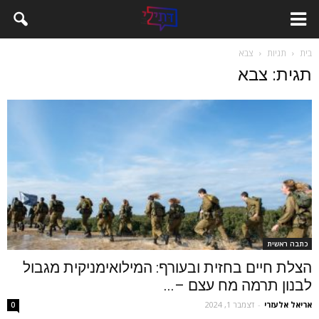
בית
תגיות
צבא
תגית: צבא
כתבה ראשית
הצלת חיים בחזית ובעורף: המילואימניקית מגבול
לבנון תרמה מח עצם –...
אריאל אלעזרי
-
דצמבר 1, 2024
0