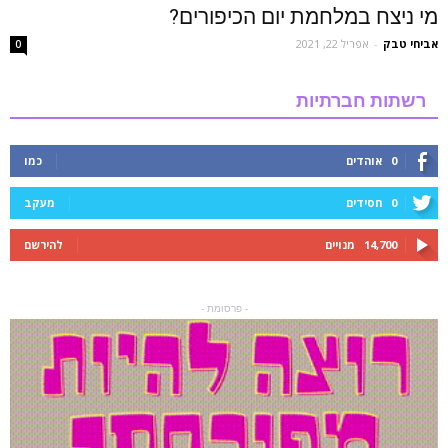
מי ניצח במלחמת יום הכיפורים?
אביחי טבק
-
אפריל 22, 2021
0
רשתות חברתיות
0
אוהדים
כמו
0
חסידים
מעקב
14,700
מנויים
להירשם
- פרסומת -