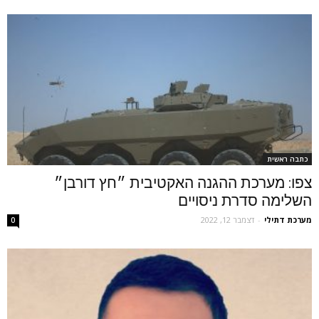
כתבה ראשית
צפו: מערכת ההגנה האקטיבית ״חץ דורבן״
השלימה סדרת ניסויים
מערכת דתילי
-
דצמבר 12, 2022
0