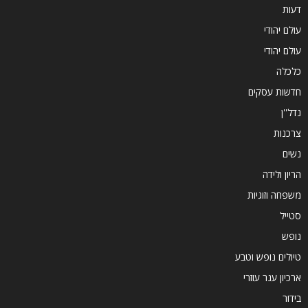
דעות
עולם יהודי
עולם יהודי
כלכלה
חדשות עסקים
נדל''ן
צרכנות
נשים
הריון ולידה
משפחה וזוגיות
סטייל
נופש
טיולים נופש וטבע
ארכיון ענר עוזרי
בידור