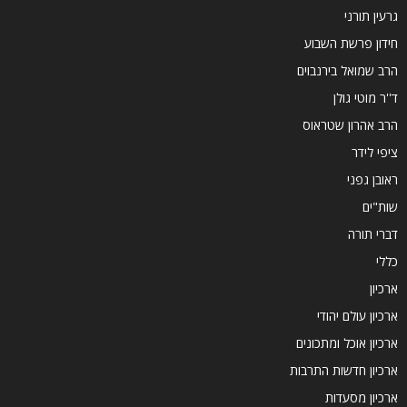
גרעין תורני
חידון פרשת השבוע
הרב שמואל בירנבוים
ד''ר מוטי גולן
הרב אהרון שטראוס
ציפי לידר
ראובן גפני
שות"ים
דברי תורה
כללי
ארכיון
ארכיון עולם יהודי
ארכיון אוכל ומתכונים
ארכיון חדשות התרבות
ארכיון מסעדות