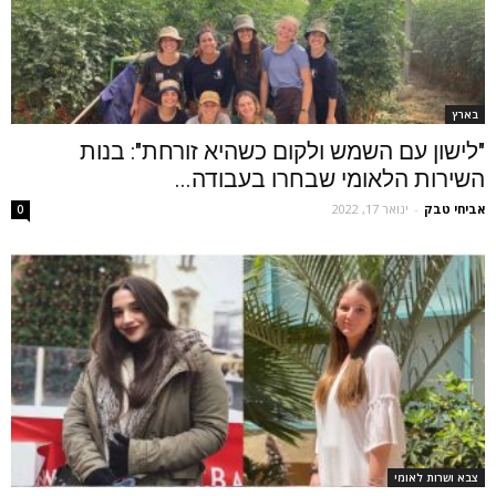
בארץ
"לישון עם השמש ולקום כשהיא זורחת": בנות
השירות הלאומי שבחרו בעבודה...
אביחי טבק
-
ינואר 17, 2022
0
צבא ושרות לאומי