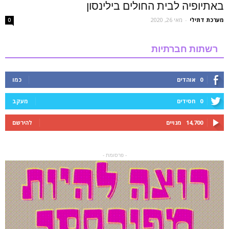
באתיופיה לבית החולים בילינסון
מערכת דתילי
-
מאי 26, 2020
0
רשתות חברתיות
0
אוהדים
כמו
0
חסידים
מעקב
14,700
מנויים
להירשם
- פרסומת -