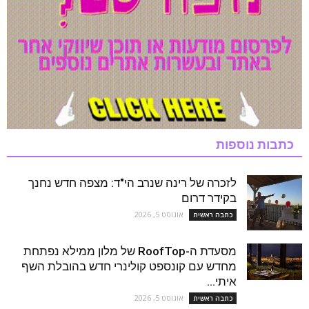
כתבות נוספות
לזכרה של רינה שנרב הי"ד: מצפה חדש נחנך
בקידר דרום
אוגוסט 5, 2026
כתבה ראשית
מסעדת ה-RoofTop של מלון ממילא נפתחת
מחדש עם קונספט קולינרי חדש בהובלת השף
איתי...
אוגוסט 5, 2026
כתבה ראשית