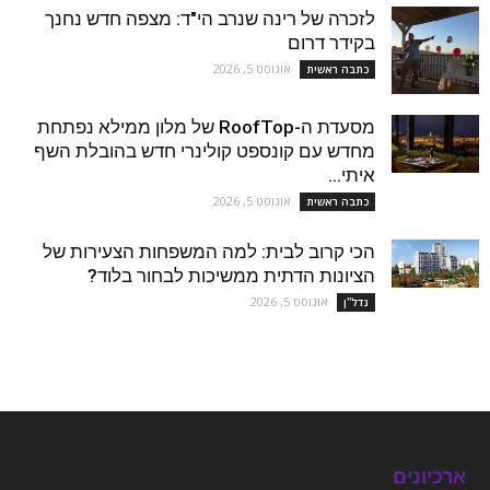
לזכרה של רינה שנרב הי"ד: מצפה חדש נחנך
בקידר דרום
אוגוסט 5, 2026
כתבה ראשית
מסעדת ה-RoofTop של מלון ממילא נפתחת
מחדש עם קונספט קולינרי חדש בהובלת השף
איתי...
אוגוסט 5, 2026
כתבה ראשית
הכי קרוב לבית: למה המשפחות הצעירות של
הציונות הדתית ממשיכות לבחור בלוד?
אוגוסט 5, 2026
נדל''ן
ארכיונים