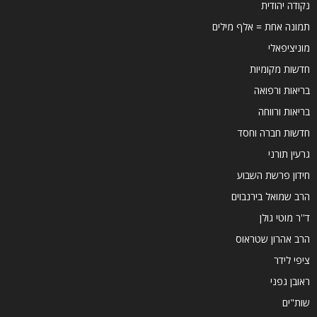
נקודה יהודית
תמונה אחת = אלף מילים
מוניציפאלי
חדשות מקומיות
בריאות ורפואה
בריאות ורווחה
חדשות חברה וחסד
גרעין תורני
חידון פרשת השבוע
הרב שמואל בירנבוים
ד''ר מוטי גולן
הרב אהרון שטראוס
ציפי לידר
ראובן גפני
שות"ים