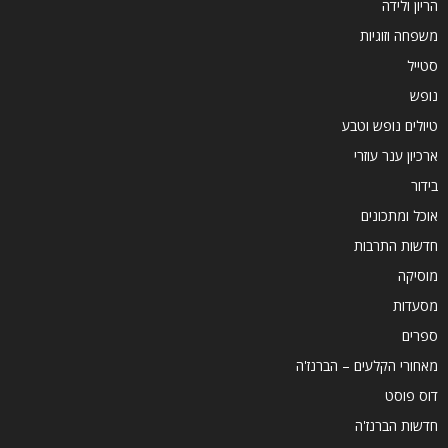
הריון ולידה
משפחה וזוגיות
סטייל
נופש
טיולים נופש וטבע
ארכיון ענר עוזרי
בידור
אוכל ומתכונים
חדשות התרבות
מוסיקה
מסעדות
ספרים
מאחורי הקלעים – הברנז'ה
דוס פוסט
חדשות הברנז'ה