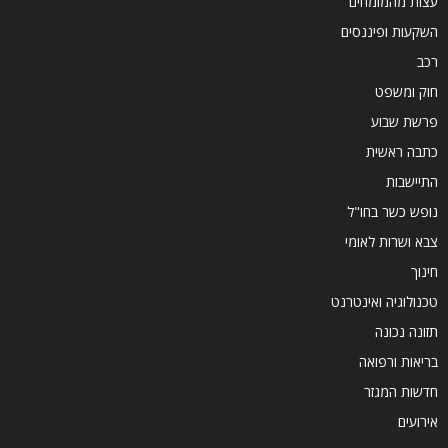
עצות מהמומחים
השקעות ופיננסים
רכב
חוק ומשפט
פרשת שבוע
כתבה ראשית
התיישבות
נופש כשר בחו"ל
צבא ושרות לאומי
חינוך
טכנולוגיה ואינטרנט
תזונה נכונה
בריאות ורפואה
חדשות המגזר
אירועים