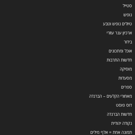
סטייל
נופש
טיולים נופש וטבע
ארכיון ענר עוזרי
בידור
אוכל ומתכונים
חדשות התרבות
מוסיקה
מסעדות
ספרים
מאחורי הקלעים – הברנז'ה
דוס פוסט
חדשות הברנז'ה
נקודה יהודית
תמונה אחת = אלף מילים