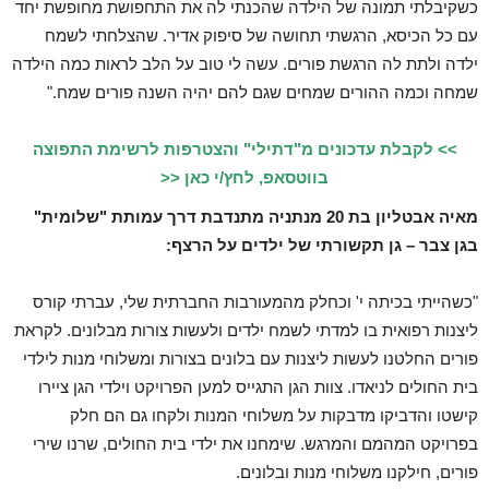
כשקיבלתי תמונה של הילדה שהכנתי לה את התחפושת מחופשת יחד
עם כל הכיסא, הרגשתי תחושה של סיפוק אדיר. שהצלחתי לשמח
ילדה ולתת לה הרגשת פורים. עשה לי טוב על הלב לראות כמה הילדה
שמחה וכמה ההורים שמחים שגם להם יהיה השנה פורים שמח."
>> לקבלת עדכונים מ"דתילי" והצטרפות לרשימת התפוצה
בווטסאפ, לחץ/י כאן <<
מאיה אבטליון בת 20 מנתניה מתנדבת דרך עמותת "שלומית"
בגן צבר – גן תקשורתי של ילדים על הרצף:
"כשהייתי בכיתה י' וכחלק מהמעורבות החברתית שלי, עברתי קורס
ליצנות רפואית בו למדתי לשמח ילדים ולעשות צורות מבלונים. לקראת
פורים החלטנו לעשות ליצנות עם בלונים בצורות ומשלוחי מנות לילדי
בית החולים לניאדו. צוות הגן התגייס למען הפרויקט וילדי הגן ציירו
קישטו והדביקו מדבקות על משלוחי המנות ולקחו גם הם חלק
בפרויקט המהמם והמרגש. שימחנו את ילדי בית החולים, שרנו שירי
פורים, חילקנו משלוחי מנות ובלונים.