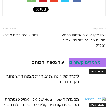
מאמר קודם
מאמר הבא
850 אלף איש השתתפו במסע
למה עושים ברית מילה?
הלווית מרן רבן של כל ישראל
זצוק"ל
מאמרים קשורים
עוד מאותו הכותב
כתבה ראשית
לזכרה של רינה שנרב הי"ד: מצפה חדש נחנך
בקידר דרום
מסעדת ה-RoofTop של מלון ממילא נפתחת
מחדש עם קונספט קולינרי חדש בהובלת השף
כתבה ראשית