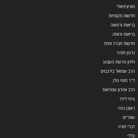
מוניציפאלי
חדשות מקומיות
בריאות ורפואה
בריאות ורווחה
חדשות חברה וחסד
גרעין תורני
חידון פרשת השבוע
הרב שמואל בירנבוים
ד''ר מוטי גולן
הרב אהרון שטראוס
ציפי לידר
ראובן גפני
שות"ים
דברי תורה
כללי