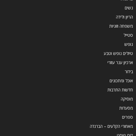
נשים
הריון ולידה
משפחה וזוגיות
סטייל
נופש
טיולים נופש וטבע
ארכיון ענר עוזרי
בידור
אוכל ומתכונים
חדשות התרבות
מוסיקה
מסעדות
ספרים
מאחורי הקלעים – הברנז'ה
דוס פוסט