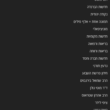
חדשות הברנז'ה
נקודה יהודית
תמונה אחת = אלף מילים
מוניציפאלי
חדשות מקומיות
בריאות ורפואה
בריאות ורווחה
חדשות חברה וחסד
גרעין תורני
חידון פרשת השבוע
הרב שמואל בירנבוים
ד''ר מוטי גולן
הרב אהרון שטראוס
ציפי לידר
ראובן גפני