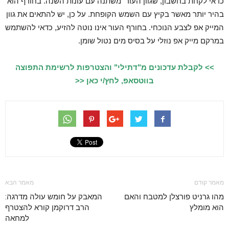
כדאי לקחת בחשבון, שגוון העור משתנה עם עונות השנה. בחורף הוא
בהיר יותר מאשר בקיץ עם השמש הקופחת. על כן, יש להתאים את גוון
המייק אפ לצבע הנוכחי. בחורף העור אינו נוטה להזיע, כדאי להשתמש
במרקם מייק אפ נוזלי על בסיס מים נטול שומן.
>> לקבלת עדכונים מ"דתילי" והצטרפות לרשימת התפוצה
בווטסאפ, לחץ/י כאן <<
מאמר קודם
מאמר הבא
מהו גרניט פורצלן למטבח והאם
המאבק על חומש עולה מדרגה:
הוא מומלץ
הרב דרוקמן קורא להצטרף
למחאה