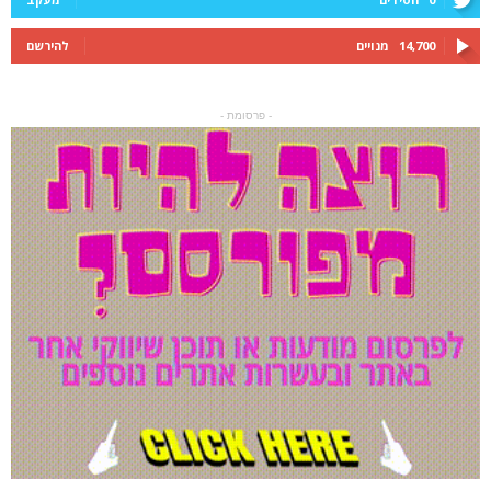
14,700
מנויים
להירשם
- פרסומת -