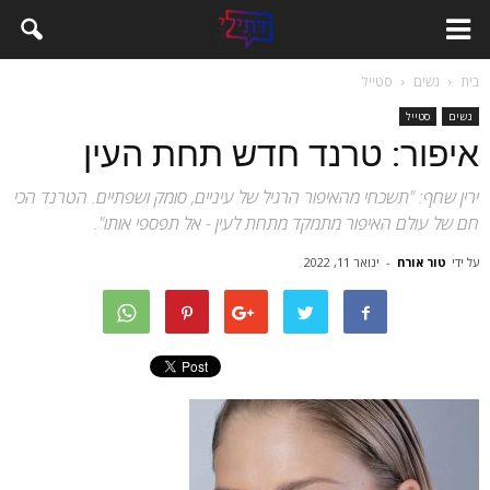
בית
נשים
סטייל
נשים
סטייל
איפור: טרנד חדש תחת העין
ירין שחף: "תשכחי מהאיפור הרגיל של עיניים, סומק ושפתיים. הטרנד הכי
חם של עולם האיפור מתמקד מתחת לעין - אל תפספי אותו".
על ידי
טור אורח
-
ינואר 11, 2022