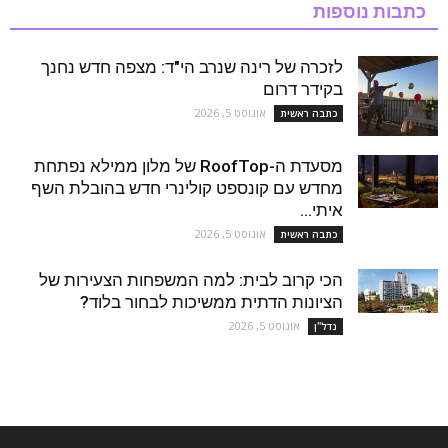
כתבות נוספות
לזכרה של רינה שנרב הי"ד: מצפה חדש נחנך
בקידר דרום
אוגוסט 5, 2026
כתבה ראשית
מסעדת ה-RoofTop של מלון ממילא נפתחת
מחדש עם קונספט קולינרי חדש בהובלת השף
איתי...
אוגוסט 5, 2026
כתבה ראשית
הכי קרוב לבית: למה המשפחות הצעירות של
הציונות הדתית ממשיכות לבחור בלוד?
אוגוסט 5, 2026
נדל''ן