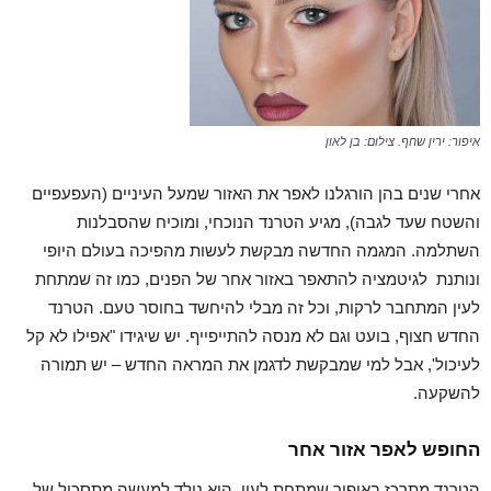
איפור: ירין שחף. צילום: בן לאון
אחרי שנים בהן הורגלנו לאפר את האזור שמעל העיניים (העפעפיים
והשטח שעד לגבה), מגיע הטרנד הנוכחי, ומוכיח שהסבלנות
השתלמה. המגמה החדשה מבקשת לעשות מהפיכה בעולם היופי
ונותנת לגיטמציה להתאפר באזור אחר של הפנים, כמו זה שמתחת
לעין המתחבר לרקות, וכל זה מבלי להיחשד בחוסר טעם. הטרנד
החדש חצוף, בועט וגם לא מנסה להתייפייף. יש שיגידו "אפילו לא קל
לעיכול', אבל למי שמבקשת לדגמן את המראה החדש – יש תמורה
להשקעה.
החופש לאפר אזור אחר
הטרנד מתרכז באיפור שמתחת לעין. הוא נולד למעשה מתסכול של