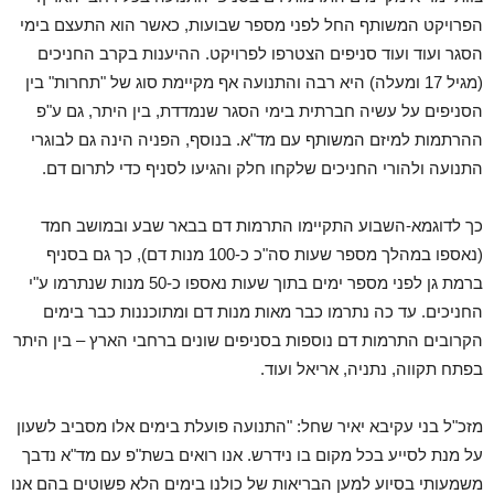
הפרויקט המשותף החל לפני מספר שבועות, כאשר הוא התעצם בימי
הסגר ועוד ועוד סניפים הצטרפו לפרויקט. ההיענות בקרב החניכים
(מגיל 17 ומעלה) היא רבה והתנועה אף מקיימת סוג של "תחרות" בין
הסניפים על עשיה חברתית בימי הסגר שנמדדת, בין היתר, גם ע"פ
ההרתמות למיזם המשותף עם מד"א. בנוסף, הפניה הינה גם לבוגרי
התנועה ולהורי החניכים שלקחו חלק והגיעו לסניף כדי לתרום דם.
כך לדוגמא-השבוע התקיימו התרמות דם בבאר שבע ובמושב חמד
(נאספו במהלך מספר שעות סה"כ כ-100 מנות דם), כך גם בסניף
ברמת גן לפני מספר ימים בתוך שעות נאספו כ-50 מנות שנתרמו ע"י
החניכים. עד כה נתרמו כבר מאות מנות דם ומתוכננות כבר בימים
הקרובים התרמות דם נוספות בסניפים שונים ברחבי הארץ – בין היתר
בפתח תקווה, נתניה, אריאל ועוד.
מזכ"ל בני עקיבא יאיר שחל: "התנועה פועלת בימים אלו מסביב לשעון
על מנת לסייע בכל מקום בו נידרש. אנו רואים בשת"פ עם מד"א נדבך
משמעותי בסיוע למען הבריאות של כולנו בימים הלא פשוטים בהם אנו