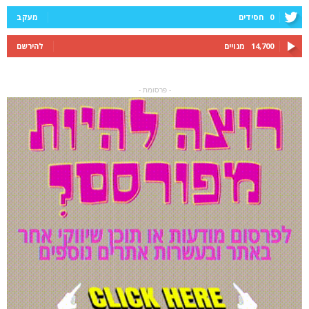
0
חסידים
מעקב
14,700
מנויים
להירשם
- פרסומת -