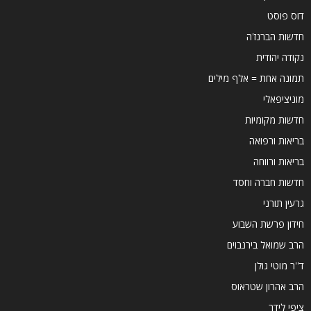
דוס פוסט
חדשות הברנז'ה
נקודה יהודית
תמונה אחת = אלף מילים
מוניציפאלי
חדשות מקומיות
בריאות ורפואה
בריאות ורווחה
חדשות חברה וחסד
גרעין תורני
חידון פרשת השבוע
הרב שמואל בירנבוים
ד''ר מוטי גולן
הרב אהרון שטראוס
ציפי לידר