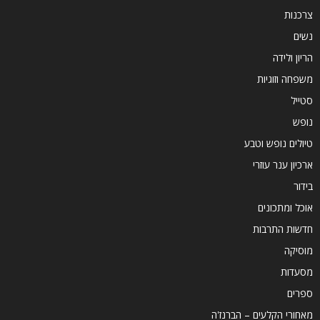
צרכנות
נשים
הריון ולידה
משפחה וזוגיות
סטייל
נופש
טיולים נופש וטבע
ארכיון ענר עוזרי
בידור
אוכל ומתכונים
חדשות התרבות
מוסיקה
מסעדות
ספרים
מאחורי הקלעים – הברנז'ה