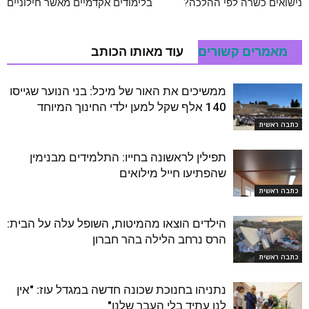
נישואים כשרה לפי ההלכה?
בלימודים אקדמיים מאשר חילוניים
מאמרים קשורים
עוד מאותו הכותב
ממשיכים את האור של מיכל: בני הנוער שגייסו
140 אלף שקל למען ילדי החינוך המיוחד
כתבה ראשית
תפילין לראשונה בחייו: התלמידים מבנימין
שהפתיעו חייל מילואים
כתבה ראשית
הילדים הוצאו מהמיטות, השופל עלה על הבית:
הרס נרחב הלילה בהר חברון
כתבה ראשית
נתניהו בחנוכת שכונה חדשה במגדל עוז: "אין
לנו עתיד בלי העבר שלנו"