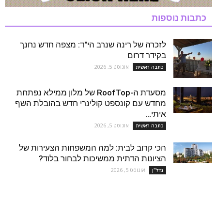
כתבות נוספות
לזכרה של רינה שנרב הי"ד: מצפה חדש נחנך
בקידר דרום
אוגוסט 5, 2026
כתבה ראשית
מסעדת ה-RoofTop של מלון ממילא נפתחת
מחדש עם קונספט קולינרי חדש בהובלת השף
איתי...
אוגוסט 5, 2026
כתבה ראשית
הכי קרוב לבית: למה המשפחות הצעירות של
הציונות הדתית ממשיכות לבחור בלוד?
אוגוסט 5, 2026
נדל''ן