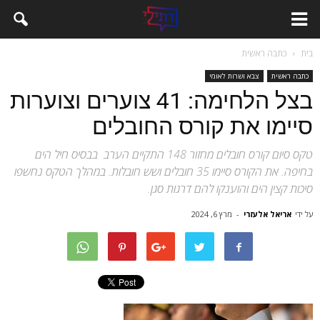
בית
כתבה ראשית
כתבה ראשית
צבא ושרות לאומי
בצל הלחימה: 41 צוערים וצוערות
סיימו את קורס החובלים
טקס סיום קורס חובלים מחזור 148 התקיים הערב בבסיס חיל הים
בחיפה. את הקורס סיימו 35 חובלים ושש חובלות. במהלך הטקס נחשפו
סיכות קצין הים והוענקו להם דרגות סגן.
על ידי
אריאל אלעזרי
-
מרץ 6, 2024