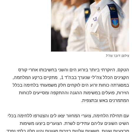
צילום: דובר צה"ל
הטקס, היוקרתי ביותר בזרוע הים והשני בחשיבותו אחרי קורס
הקצינים הכלל צה"לי שנערך בבה"ד 1, מתקיים ברקע המלחמה,
במסגרתה כוחות זרוע הים לוקחים חלק משמעותי בלחימה בכלל
הזירות, פועלים במשימות ההגנה וההתקפה ומסייעים לכוחות
המתמרנים באש ובתצפית.
עם תחילת הלחימה, צוערי המחזור יצאו לים והצטרפו ללחימה בכלי
השיט השונים עליהם עתידים לשרת. הצוערים ביצעו משימות
מבצעיות שונות, חשאיות וגלויות בזירות מגוונות והיוו חלק בלתי נפרד