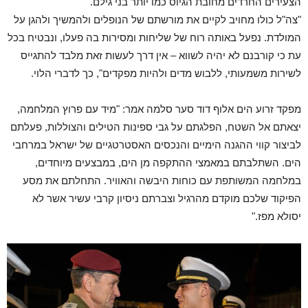
הצעירים החרדים מחובת הגיוס כמו יותר בני גילם.
"צה"ל כולו מחויב לקיים את מורשתם של הנופלים ולהמשיך ולהגן על
המולדת. נפעל באותה רוח של שליחות ומסירות בה פעלו, ונבטיח בכל
עת כי קורבנם לא יהיה לשווא – אין דרך לעשות זאת מלבד להתגייס
לשירות משמעותי, ללבוש מדים ולהיות מפקדים", כך לדברי הלוי.
מפקד זרוע הים אלוף דוד סער סלמה אמר: "מיד עם פרוץ המלחמה,
יצאתם אל השטח, הפלגתם על גבי ספינות הטילים והצוללות, פעלתם
לביצור קווי ההגנה הימיים והנכסים האסטרטגיים של ישראל במרחבי
הים. השתלבתם במאמצי ההתקפה מן הים, במבצעים מיוחדים,
במלחמה המשותפת עם כוחות היבשה והאוויר. התחלתם את מסע
הפיקוד שלכם מוקדם מהרגיל וצברתם ניסיון קרבי עשיר אשר לא
יסולא מפז."