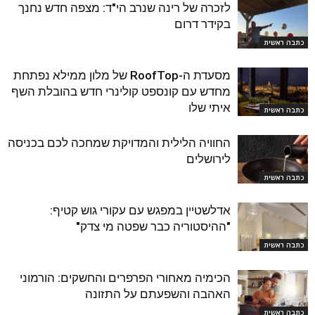
לזכרה של רינה שנרב הי"ד: מצפה חדש נחנך
בקידר דרום
כתבה ראשית
מסעדת ה-RoofTop של מלון ממילא נפתחת
מחדש עם קונספט קולינרי חדש בהובלת השף
איתי שלו
כתבה ראשית
החוויה הלילית והמדויקת שמחכה לכם בכניסה
לירושלים
כתבה ראשית
אדלשטיין במפגש עם עקורי גוש קטיף:
"ההיסטוריה כבר שפטה מי צדק"
כתבה ראשית
הכימיה מאחורי הפרפרים והחשקים: הורמוני
האהבה והשפעתם על התזונה
כתבה ראשית