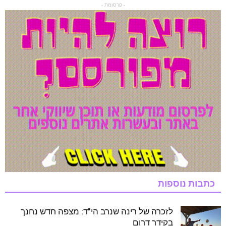
- פרסומת -
כתבות נוספות
לזכרה של רינה שנרב הי"ד: מצפה חדש נחנך
בקידר דרום