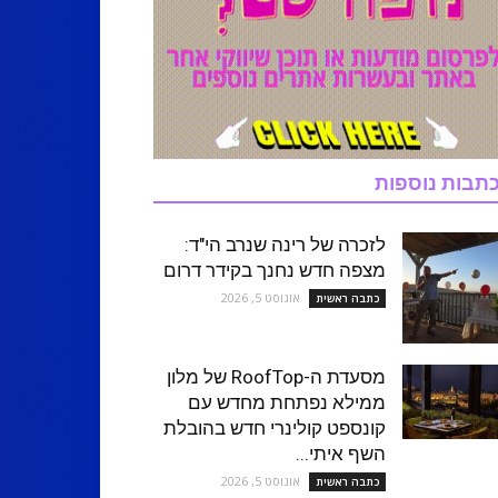
תבות נוספות
לזכרה של רינה שנרב הי"ד:
מצפה חדש נחנך בקידר דרום
אוגוסט 5, 2026
כתבה ראשית
מסעדת ה-RoofTop של מלון
ממילא נפתחת מחדש עם
קונספט קולינרי חדש בהובלת
השף איתי...
אוגוסט 5, 2026
כתבה ראשית