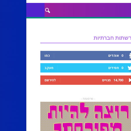
שתות חברתיות
0
אוהדים
כמו
0
חסידים
מעקב
14,700
מנויים
להירשם
- פרסומת -