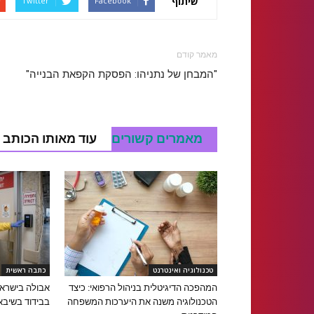
שיתוף
Twitter
Facebook
מאמר קודם
"המבחן של נתניהו: הפסקת הקפאת הבנייה"
מאמרים קשורים
עוד מאותו הכותב
טכנולוגיה ואינטרנט
כתבה ראשית
המהפכה הדיגיטלית בניהול הרפואי: כיצד
אבולה בישראל
הטכנולוגיה משנה את היערכות המשפחה
בבידוד בשיבא