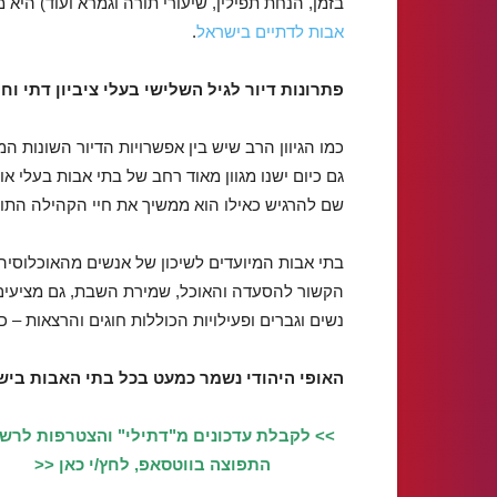
בזמן, הנחת תפילין, שיעורי תורה וגמרא ועוד) היא 
אבות לדתיים בישראל
.
פתרונות דיור לגיל השלישי בעלי ציביון דתי וח
כמו הגיוון הרב שיש בין אפשרויות הדיור השונות 
גם כיום ישנו מגוון מאוד רחב של בתי אבות בעלי א
שם להרגיש כאילו הוא ממשיך את חיי הקהילה התור
בתי אבות המיועדים לשיכון של אנשים מהאוכלוסיה
הקשור להסעדה והאוכל, שמירת השבת, גם מציעים שי
נשים וגברים ופעילויות הכוללות חוגים והרצאות –
האופי היהודי נשמר כמעט בכל בתי האבות בי
>> לקבלת עדכונים מ"דתילי" והצטרפות לרש
התפוצה בווטסאפ, לחץ/י כאן <<