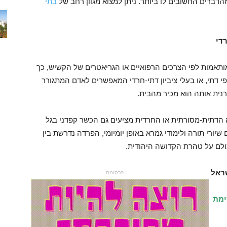
מהדברים החשובים לו ביותר. ניתן למצוא מגוון רחב של
בתי
רדי
המותאמות לפי הצרכים הרפואיים או הגריאטרים של הקשיש, כך
ופי דתי, או בעלי ציביון דתי-חרדי המאפשרים לאדם המתגורר
נית אותה הוא מכיר מהבית.
 הדתית-מסורתית או החרדית מציעים גם הכשר קפדני בגל
ורי תורה ולימודי גמרא באופן יומיומי, הפרדה נדרשת בין
 כולם על טהרת הקדושה היהודית.
שראל
- פרסומת -
ימת