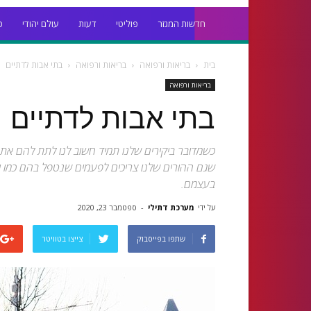
חדשות המגזר
פוליטי
דעות
עולם יהודי
כ
בית
בריאות ורפואה
בריאות ורפואה
בתי אבות לדתיים
בריאות ורפואה
בתי אבות לדתיים
כשמדובר ביקירים שלנו תמיד חשוב לנו לתת להם את הט
שגם ההורים שלנו צריכים לפעמים שנטפל בהם כמו יל
בעצמם.
על ידי
מערכת דתילי
-
ספטמבר 23, 2020
שתפו בפייסבוק
צייצו בטוויטר