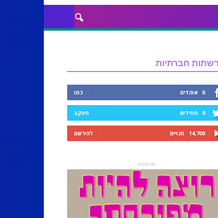
שתות חברתיות
0
אוהדים
כמו
0
חסידים
מעקב
14,700
מנויים
להירשם
- פרסומת -