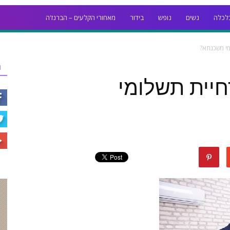
לכלה
נשים
נופש
בידור
מאחורי הקלעים – הברנז'ה
מי משכנתא?
ר
יית תשלומי