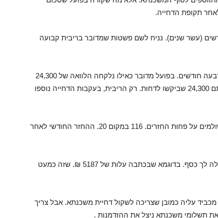
אחר תקופת הדחייה.
שכנתא של 600 אלף שנותרו לה עוד 120 חודשים (עשר שנים). נניח לשם פשטות שמדובר בריבית קבועה
הלקוחות ביקשו לדחות את תשלומי המשכנתא בארבעה חודשים. בפועל מדובר כאילו נלקחה הלוואה של 24,300
₪. הדחייה עולה כסף – העלות היא הריבית על אותם 24,300 שביקשו לדחות. רק הריבית, בעקבות הדחייה נוספו
וגם בגלל שאותם 600 אלף עכשיו צריכים להיות משולמים על פחות החזרים. 116 במקום 20. ההחזר החודשי לאחר
חשוב להבין: הדחייה זו לא מתנה של הבנק. היא עולה לך כסף. בדוגמא שבכתבה עלות של 5187 ₪. שזה כמעט
יד עליה כמובן שצריכה לשקול דחיית משכנתא. אבל צריך
ת תשלומי משכנתא ניצל את ההזדמנות .