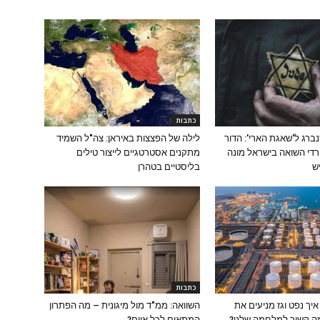
כתבות
נברג ל'שאגת הארי': הדור
לילה של הפצצות באיראן: צה"ל השמיד
רדי השואה בישראל מונה
מתקנים אסטרטגיים לייצור טילים
בליסטיים בטהרן
כתבות
יך נפט וגז מניעים את
השוואה: ממ"ד מול מיגונית – מה הפתרון
זה קשור למלחמה שלנו?
המתאים לכל איום?