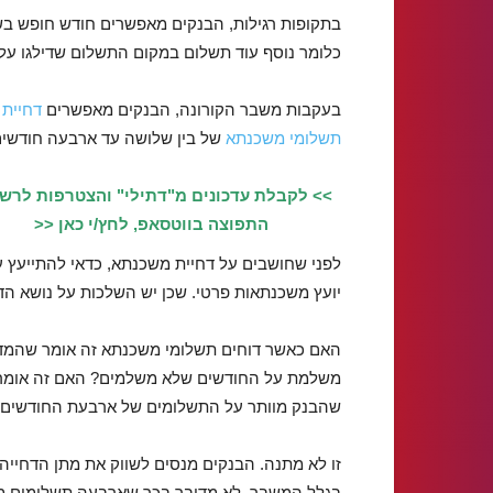
בתקופות רגילות, הבנקים מאפשרים חודש חופש ב
כלומר נוסף עוד תשלום במקום התשלום שדילגו עליו
בעקבות משבר הקורונה, הבנקים מאפשרים
דחיית
תשלומי משכנתא
של בין שלושה עד ארבעה חודשים
>> לקבלת עדכונים מ"דתילי" והצטרפות לרש
התפוצה בווטסאפ, לחץ/י כאן <<
לפני שחושבים על דחיית משכנתא, כדאי להתייעץ 
יועץ משכנתאות פרטי. שכן יש השלכות על נושא הד
האם כאשר דוחים תשלומי משכנתא זה אומר שהמד
משלמת על החודשים שלא משלמים? האם זה אומר
שהבנק מוותר על התשלומים של ארבעת החודשים
זו לא מתנה. הבנקים מנסים לשווק את מתן הדחיי
בגלל המשבר. לא מדובר בכך שארבעה תשלומים מ