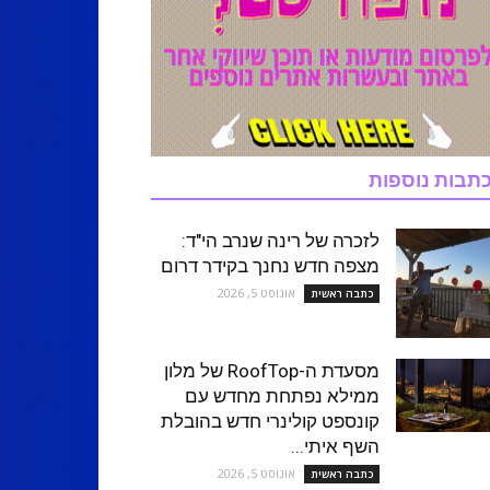
תבות נוספות
לזכרה של רינה שנרב הי"ד:
מצפה חדש נחנך בקידר דרום
אוגוסט 5, 2026
כתבה ראשית
מסעדת ה-RoofTop של מלון
ממילא נפתחת מחדש עם
קונספט קולינרי חדש בהובלת
השף איתי...
אוגוסט 5, 2026
כתבה ראשית