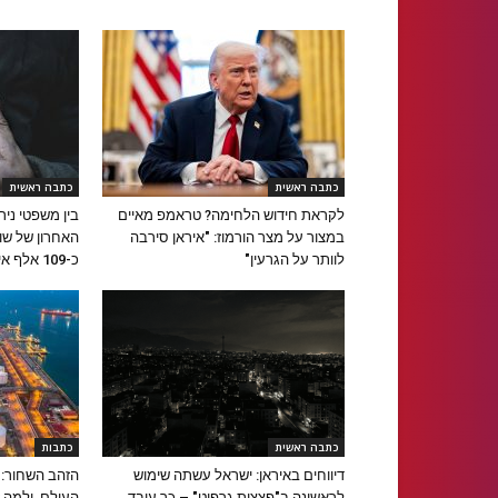
כתבה ראשית
כתבה ראשית
לקראת חידוש הלחימה? טראמפ מאיים
בין משפטי ניר
במצור על מצר הורמוז: "איראן סירבה
האחרון של שו
לוותר על הגרעין"
כ-109 אלף איש
כתבה ראשית
כתבות
דיווחים באיראן: ישראל עשתה שימוש
הזהב השחור: א
לראשונה ב"פצצות גרפיט" – כך עובד
העולם, ולמה 