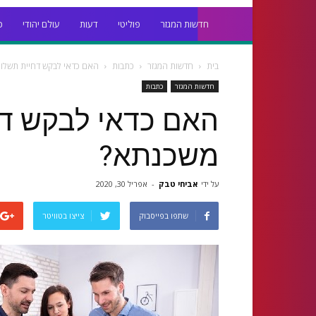
חדשות המגזר
פוליטי
דעות
עולם יהודי
כ
בית
חדשות המגזר
כתבות
האם כדאי לבקש דחיית תשלו
חדשות המגזר
כתבות
האם כדאי לבקש דח
משכנתא?
על ידי
אביחי טבק
-
אפריל 30, 2020
שתפו בפייסבוק
צייצו בטוויטר