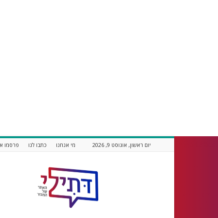
יום ראשון, אוגוסט 9, 2026
מי אנחנו
כתבו לנו
פרסמו אצ
דתילי
אתר
חדשות