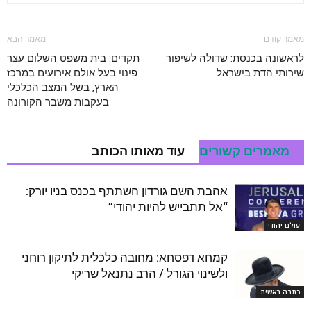
מאמר קודם
מאמר הבא
לראשונה בכנסת: שדולה לשיפור
תקדים: בית משפט השלום עצר
שירותי הדת בישראל
פינוי בעל אולם אירועים במרכז
הארץ, בשל המצב הכלכלי
בעקבות משבר הקורונה
מאמרים קשורים
עוד מאותו הכותב
אהבת השם גורדון השתתף בכנס בניו יורק:
“אל תתבייש להיות יהודי”
עולם יהודי
קמחא דפסחא: מחובה כלכלית לתיקון רוחני
ולשינוי הגורל / הרב נתנאל שריקי
כתבה ראשית