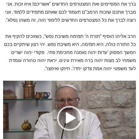
ברך את המסיימים ואת המצטרפים החדשים "אשריכם! איזו זכות. אני
מברך אתכם שזכות הרמב"ם תעמוד לכם שאתם מתמידים ללמוד. אני
רוצה לברך את כל המצטרפים החדשים ללימוד הזה, זה משהו נפלא".
הרב אליהו הוסיף "תורת ה' תמימה משיבת נפש", כשזוכים להקיף את
כל התורה כולה, היא תמימה, היא משיבת נפש. יהי רצון שיתקיים בכם
המשך הפסוק 'עדות יהוה נאמנה מחכימת פתי. פקודי יהוה ישרים
משמחי לב מצות יהוה ברה מאירת עינים. יראת יהוה טהורה עומדת
לעד משפטי יהוה אמת צדקו יחדו'. חיזקו ואימצו".
נגן
וידאו