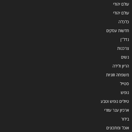
עולם יהודי
עולם יהודי
כלכלה
חדשות עסקים
נדל''ן
צרכנות
נשים
הריון ולידה
משפחה וזוגיות
סטייל
נופש
טיולים נופש וטבע
ארכיון ענר עוזרי
בידור
אוכל ומתכונים