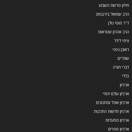
חידון פרשת השבוע
הרב שמואל בירנבוים
ד''ר מוטי גולן
הרב אהרון שטראוס
ציפי לידר
ראובן גפני
שות"ים
דברי תורה
כללי
ארכיון
ארכיון עולם יהודי
ארכיון אוכל ומתכונים
ארכיון חדשות התרבות
ארכיון מסעדות
ארכיון ספרים