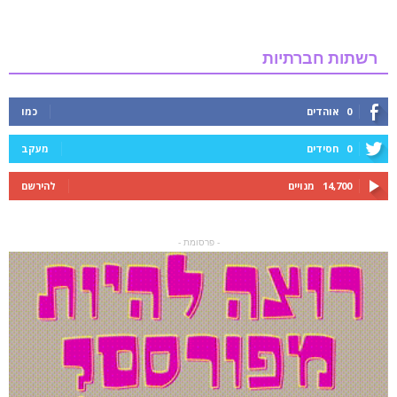
רשתות חברתיות
0
אוהדים
כמו
0
חסידים
מעקב
14,700
מנויים
להירשם
- פרסומת -