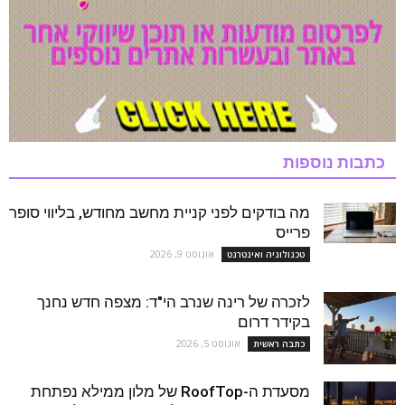
כתבות נוספות
מה בודקים לפני קניית מחשב מחודש, בליווי סופר
פרייס
אוגוסט 9, 2026
טכנולוגיה ואינטרנט
לזכרה של רינה שנרב הי"ד: מצפה חדש נחנך
בקידר דרום
אוגוסט 5, 2026
כתבה ראשית
מסעדת ה-RoofTop של מלון ממילא נפתחת