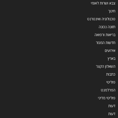
צבא ושרות לאומי
חינוך
טכנולוגיה ואינטרנט
תזונה נכונה
בריאות ורפואה
חדשות המגזר
אירועים
בארץ
השאלון הקצר
כתבות
פוליטי
הפרלמנט
פוליטי מדיני
דעות
דעות