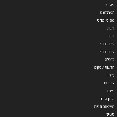
פוליטי
הפרלמנט
פוליטי מדיני
דעות
דעות
עולם יהודי
עולם יהודי
כלכלה
חדשות עסקים
נדל''ן
צרכנות
נשים
הריון ולידה
משפחה וזוגיות
סטייל