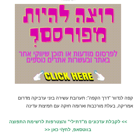
קפה לנדוור "דרך הקפה": תערובת עשירה בזני ערביקה מדרום
אמריקה, בעלת מורכבות וארומה חזקה עם חמיצות עדינה
>> לקבלת עדכונים מ"דתילי" והצטרפות לרשימת התפוצה
בווטסאפ, לחץ/י כאן <<