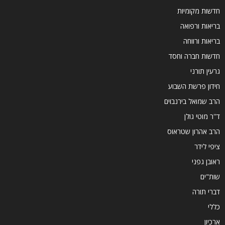
חדשות מקומיות
בריאות ורפואה
בריאות ורווחה
חדשות חברה וחסד
גרעין תורני
חידון פרשת השבוע
הרב שמואל בירנבוים
ד''ר מוטי גולן
הרב אהרון שטראוס
ציפי לידר
ראובן גפני
שות"ים
דברי תורה
כללי
ארכיון