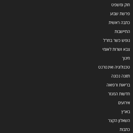
חוק ומשפט
פרשת שבוע
כתבה ראשית
התיישבות
נופש כשר בחו"ל
צבא ושרות לאומי
חינוך
טכנולוגיה ואינטרנט
תזונה נכונה
בריאות ורפואה
חדשות המגזר
אירועים
בארץ
השאלון הקצר
כתבות