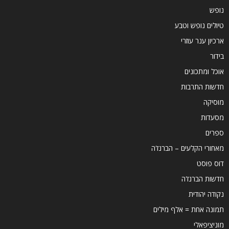
נופש
טיולים נופש וטבע
ארכיון ענר עוזרי
בידור
אוכל ומתכונים
חדשות התרבות
מוסיקה
מסעדות
ספרים
מאחורי הקלעים – הברנז'ה
דוס פוסט
חדשות הברנז'ה
נקודה יהודית
תמונה אחת = אלף מילים
מוניציפאלי