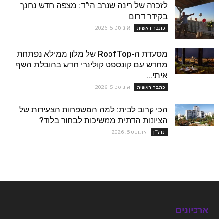
לזכרה של רינה שנרב הי"ד: מצפה חדש נחנך
בקידר דרום
אוגוסט 5, 2026
כתבה ראשית
מסעדת ה-RoofTop של מלון ממילא נפתחת
מחדש עם קונספט קולינרי חדש בהובלת השף
איתי...
אוגוסט 5, 2026
כתבה ראשית
הכי קרוב לבית: למה המשפחות הצעירות של
הציונות הדתית ממשיכות לבחור בלוד?
אוגוסט 5, 2026
נדל''ן
ארכיונים