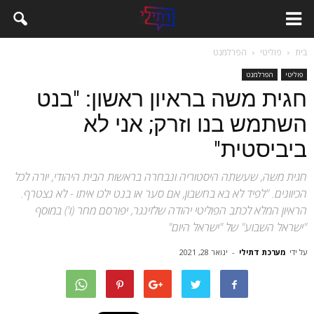
בית
פוליטי
הפרלמנט
פוליטי
הפרלמנט
חגית משה בראיון ראשון: "בנט
השתמש בנו וזרק; אני לא
ביביסטית"
חגית משה, שעשתה היסטוריה ונבחרה בראשות הבית היהודי, יורה לכל
הכיוונים. "לפיד לא בא בחשבון, אם סער או בנט ילכו איתו - לא נצטרף.
הראיון המלא לכתב הפוליטי יהודה שלזינגר, יפורסם מחר (ו') במוסף
"ישראל השבוע" של "ישראל היום"
על ידי
מערכת דתילי
-
ינואר 28, 2021