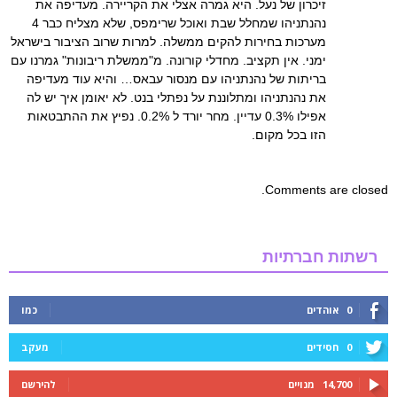
זיכרון של נעל. היא גמרה אצלי את הקריירה. מעדיפה את
נהנתניהו שמחלל שבת ואוכל שרימפס, שלא מצליח כבר 4
מערכות בחירות להקים ממשלה. למרות שרוב הציבור בישראל
ימני. אין תקציב. מחדלי קורונה. מ"ממשלת ריבונות" גמרנו עם
בריתות של נהנתניהו עם מנסור עבאס… והיא עוד מעדיפה
את נהנתניהו ומתלוננת על נפתלי בנט. לא יאומן איך יש לה
אפילו 0.3% עדיין. מחר יורד ל 0.2%. נפיץ את ההתבטאות
הזו בכל מקום.
Comments are closed.
רשתות חברתיות
0
אוהדים
כמו
0
חסידים
מעקב
14,700
מנויים
להירשם