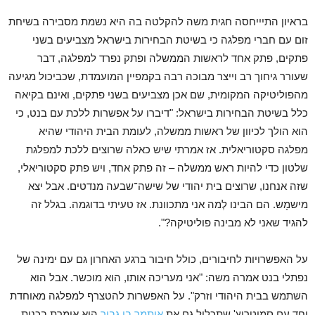
בראיון התיייחסה חגית משה להקלטה בה היא נשמת מסבירה בשיחת
זום עם חברי מפלגה כי בשיטת הבחירות בישראל מצביעים בשני
פתקים, פתק אחד לראשות הממשלה ופתק נפרד למפלגה, דבר
שעורר גיחוך רב וייצר מבוכה רבה בקמפיין המועמדת, שכביכול מגיעה
מהפוליטיקה המקומית, שם אכן מצביעים בשני פתקים, ואינם בקיאה
כלל בשיטת הבחירות בישראל: "דיברו על אפשרות ללכת עם בנט, כי
הוא הולך לכיוון של ראשות ממשלה, לעומת הבית היהודי שהיא
מפלגה סקטוריאלית. אז אמרתי שיש כאלה שרוצים ללכת למפלגת
שלטון כדי להיות ראש ממשלה – זה פתק אחד, ויש פתק סקטוריאלי,
שזה אנחנו, שרוצים בית יהודי של שישה־שבעה מנדטים. אבל יצא
מישמָש. הם הבינו לְמה אני מתכוונת. אז טעיתי בדוגמה. בגלל זה
להגיד שאני לא מבינה פוליטיקה?".
על האפשרויות לחיבורים, כולל חיבור ברגע האחרון גם עם ימינה של
נפתלי בנט אמרה משה: "אני מעריכה אותו, הוא מוכשר. אבל הוא
השתמש בבית היהודי וזרק". על האפשרות להטצרף למפלגה מאוחדת
יחד עם סמוטריץ' שתכלול גם את
איתמר בן גביר
היא אומרת בכנות