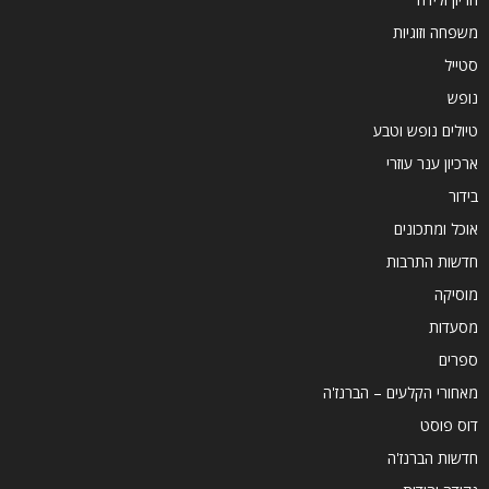
משפחה וזוגיות
סטייל
נופש
טיולים נופש וטבע
ארכיון ענר עוזרי
בידור
אוכל ומתכונים
חדשות התרבות
מוסיקה
מסעדות
ספרים
מאחורי הקלעים – הברנז'ה
דוס פוסט
חדשות הברנז'ה