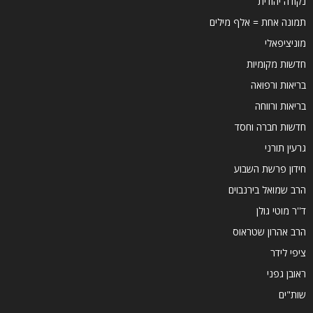
נקודה יהודית
תמונה אחת = אלף מילים
מוניציפאלי
חדשות מקומיות
בריאות ורפואה
בריאות ורווחה
חדשות חברה וחסד
גרעין תורני
חידון פרשת השבוע
הרב שמואל בירנבוים
ד''ר מוטי גולן
הרב אהרון שטראוס
ציפי לידר
ראובן גפני
שות"ים