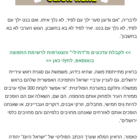
לדבריה, "אם גדעון סער ילך עם לפיד, לא נלך איתו. ואם בנט ילך עם
לפיד, לא נלך עם בנט. יאיר לפיד לא בא בחשבון. הגוש הערבי לא בא
בחשבון".
>> לקבלת עדכונים מ"דתילי" והצטרפות לרשימת התפוצה
בווטסאפ, לחץ/י כאן <<
בראיון מתייחסת משה, שהיא כידוע, משמשת גם סגנית ראש עיריית
ירושלים, גם לעניין ערביי ישראל והתמיכה האפשרית שלהם בראש
ממשלה וחלקם במערכת הפוליטית: "אי אפשר לקחת 300 אלף ערבים
ממזרח העיר ולמחוק אותם מהמפה. הם שם, השאלה אם הם הופכים
להיות גַיִס חמישי, מחבלים, זורקי אבנים, דוקרים ועבריינים, או שאנחנו
הופכים אותם לאזרחים שאנחנו מחויבים כלפיהם והם מחויבים כלפי
ירושלים".
כאמור, הראיון המלא שערך הכתב הפוליטי של "ישראל היום" יהודה