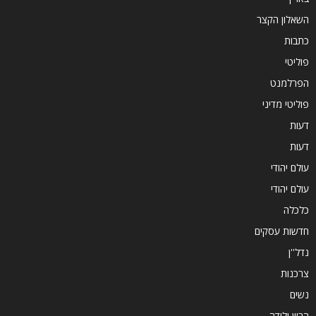
השאלון הקצר
כתבות
פוליטי
הפרלמנט
פוליטי מדיני
דעות
דעות
עולם יהודי
עולם יהודי
כלכלה
חדשות עסקים
נדל''ן
צרכנות
נשים
הריון ולידה