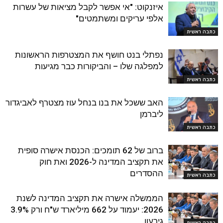
איזנקוט: "אי אפשר לקבל מציאות של עשרות
אלפי עריקים ומשתמטים"
כתבה ראשית
נפתלי בנט חושף את המצטרפות הראשונות
למפלגה שלו – והביקורות כבר מגיעות
כתבה ראשית
האב ששכל את בנו בנחל עוז מצטרף לאביגדור
ליברמן
כתבה ראשית
ברוב של 62 תומכים: הכנסת אישרה סופית
את תקציב המדינה ל-2026 ואת חוק
ההסדרים
כתבה ראשית
הממשלה אישרה את תקציב המדינה לשנת
2026: יעמוד על 662 מיליארד ש"ח ורק 3.9%
גירעון
כתבה ראשית