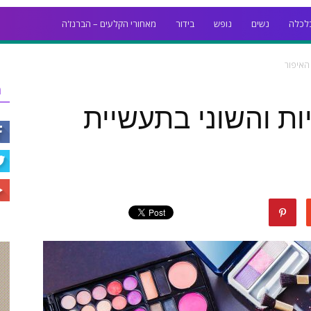
לכלה
נשים
נופש
בידור
מאחורי הקלעים – הברנז'ה
 האיפור
ר
ות והשוני בתעשיית