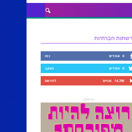
שתות חברתיות
0
אוהדים
כמו
0
חסידים
מעקב
14,700
מנויים
להירשם
- פרסומת -