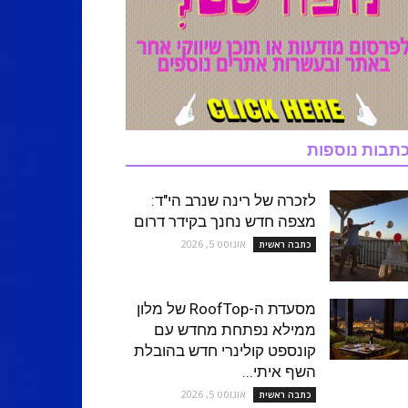
תבות נוספות
לזכרה של רינה שנרב הי"ד:
מצפה חדש נחנך בקידר דרום
אוגוסט 5, 2026
כתבה ראשית
מסעדת ה-RoofTop של מלון
ממילא נפתחת מחדש עם
קונספט קולינרי חדש בהובלת
השף איתי...
אוגוסט 5, 2026
כתבה ראשית