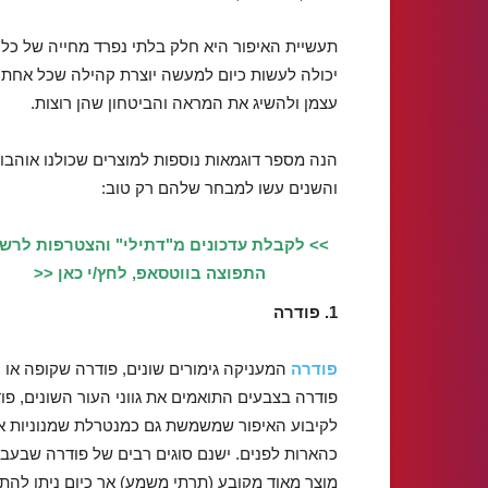
תעשיית האיפור היא חלק בלתי נפרד מחייה של כ
יכולה לעשות כיום למעשה יוצרת קהילה שכל אחת י
עצמן ולהשיג את המראה והביטחון שהן רוצות.
הנה מספר דוגמאות נוספות למוצרים שכולנו אוהבו
והשנים עשו למבחר שלהם רק טוב:
>> לקבלת עדכונים מ"דתילי" והצטרפות לרש
התפוצה בווטסאפ, לחץ/י כאן <<
1. פודרה
פודרה
המעניקה גימורים שונים, פודרה שקופה או
פודרה בצבעים התואמים את גווני העור השונים, פו
לקיבוע האיפור שמשמשת גם כמנטרלת שמנוניות א
כהארות לפנים. ישנם סוגים רבים של פודרה שבעבר
מוצר מאוד מקובע (תרתי משמע) אך כיום ניתן להת