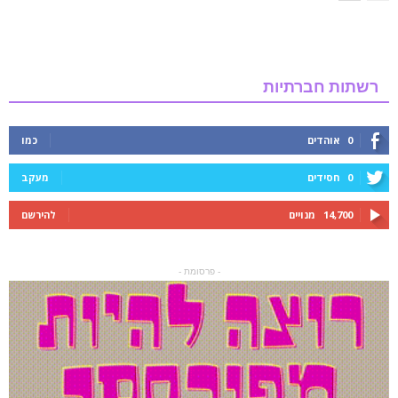
רשתות חברתיות
0
אוהדים
כמו
0
חסידים
מעקב
14,700
מנויים
להירשם
- פרסומת -