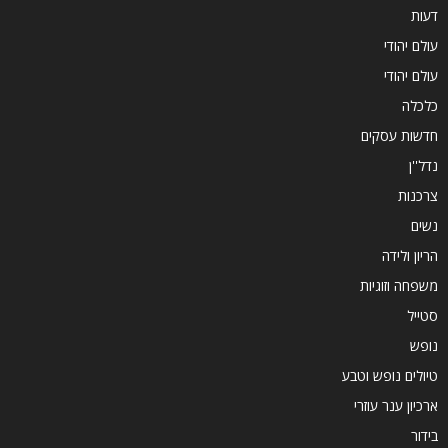
דעות
עולם יהודי
עולם יהודי
כלכלה
חדשות עסקים
נדל''ן
צרכנות
נשים
הריון ולידה
משפחה וזוגיות
סטייל
נופש
טיולים נופש וטבע
ארכיון ענר עוזרי
בידור