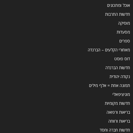
אוכל ומתכונים
חדשות התרבות
מוסיקה
מסעדות
ספרים
מאחורי הקלעים – הברנז'ה
דוס פוסט
חדשות הברנז'ה
נקודה יהודית
תמונה אחת = אלף מילים
מוניציפאלי
חדשות מקומיות
בריאות ורפואה
בריאות ורווחה
חדשות חברה וחסד