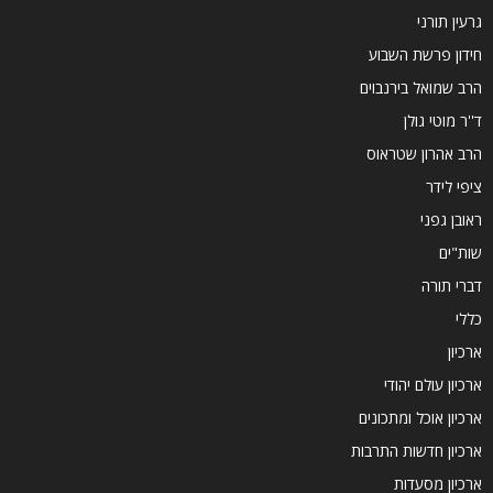
גרעין תורני
חידון פרשת השבוע
הרב שמואל בירנבוים
ד''ר מוטי גולן
הרב אהרון שטראוס
ציפי לידר
ראובן גפני
שות"ים
דברי תורה
כללי
ארכיון
ארכיון עולם יהודי
ארכיון אוכל ומתכונים
ארכיון חדשות התרבות
ארכיון מסעדות