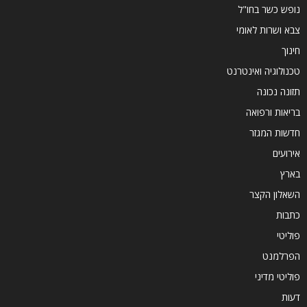
נופש כשר בחו"ל
צבא ושרות לאומי
חינוך
טכנולוגיה ואינטרנט
תזונה נכונה
בריאות ורפואה
חדשות המגזר
אירועים
בארץ
השאלון הקצר
כתבות
פוליטי
הפרלמנט
פוליטי מדיני
דעות