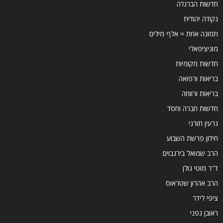
חדשות הברנז'ה
נקודה יהודית
תמונה אחת = אלף מילים
מוניציפאלי
חדשות מקומיות
בריאות ורפואה
בריאות ורווחה
חדשות חברה וחסד
גרעין תורני
חידון פרשת השבוע
הרב שמואל בירנבוים
ד''ר מוטי גולן
הרב אהרון שטראוס
ציפי לידר
ראובן גפני