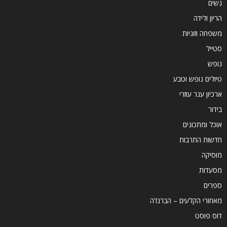
נשים
הריון ולידה
משפחה וזוגיות
סטייל
נופש
טיולים נופש וטבע
ארכיון ענר עוזרי
בידור
אוכל ומתכונים
חדשות התרבות
מוסיקה
מסעדות
ספרים
מאחורי הקלעים – הברנז'ה
דוס פוסט