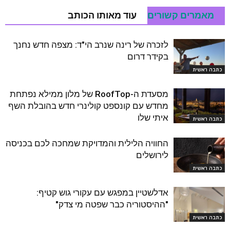
מאמרים קשורים
עוד מאותו הכותב
לזכרה של רינה שנרב הי"ד: מצפה חדש נחנך
בקידר דרום
כתבה ראשית
מסעדת ה-RoofTop של מלון ממילא נפתחת
מחדש עם קונספט קולינרי חדש בהובלת השף
איתי שלו
כתבה ראשית
החוויה הלילית והמדויקת שמחכה לכם בכניסה
לירושלים
כתבה ראשית
אדלשטיין במפגש עם עקורי גוש קטיף:
"ההיסטוריה כבר שפטה מי צדק"
כתבה ראשית