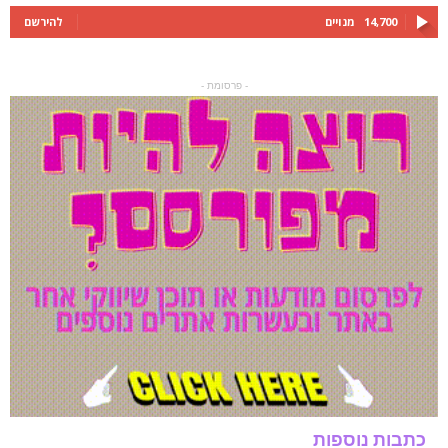
14,700
מנויים
להירשם
- פרסומת -
כתבות נוספות