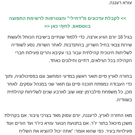
עזרא רעננה.
>> לקבלת עדכונים מ"דתילי" והצטרפות לרשימת התפוצה
בווטסאפ, לחץ/י כאן <<
בגיל 18 יורם הגיע ארצה, כדי ללמוד שנתיים בישיבת הכותל ולעשות
שירות צבאי בחיל השריון, בהתנדבות. לאחר השרות, נסע לשוודיה
לשליחות חינוכית קהילתית עבור בני עקיבא והרים פעילות חברי
הקהילה בכל הגילאים, דתיים וחילונים כאחד.
בחזרה לארץ סיים תואר ראשון במדעי המחשב וגם בפסיכולוגיה, ותוך
כדי העבודה כמפתח תוכנה סיים גם תואר שני במנהל עסקים. לאחר
מכן, כל משפחת סילברמן יצאו שוב לארבע שנים לשליחות קהילתית
בשוודיה.
מאז החזרה לארץ, לרעננה, יורם עסוק מאד בצרכי ציבור. אם בקהילת
משכן מיכאל בתור יו"ר, אם בתנועת הנוער עזרא כיו"ר ועד הורים ועוד
פעילויות בעיר. כפי שהוא אומר: "אתה יכול להוציא את השליח