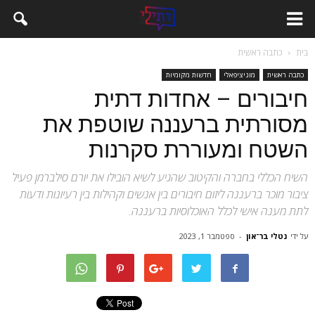
בית
כתבה ראשית
כתבה ראשית
מוניציפאלי
חדשות מקומיות
חיבורים – אחדות דתית
מסורתית ברעננה שוטפת את
השטח ומעוררת סקרנות
השיח הכללי בחברה והקיטוב שהגיע לשיא הובילו את יורם סילברמן פעיל
ציבור מוכר ברעננה ליזום חיבורים בין אנשים וקהילות בין רעיונות ודעות
לתת מענה אישי לכלל האוכלוסיות ברעננה.
על ידי
נטלי בר־און
-
ספטמבר 1, 2023