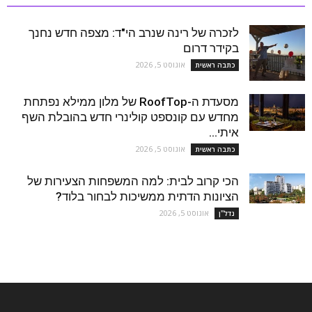
לזכרה של רינה שנרב הי"ד: מצפה חדש נחנך
בקידר דרום
אוגוסט 5, 2026
כתבה ראשית
מסעדת ה-RoofTop של מלון ממילא נפתחת
מחדש עם קונספט קולינרי חדש בהובלת השף
איתי...
אוגוסט 5, 2026
כתבה ראשית
הכי קרוב לבית: למה המשפחות הצעירות של
הציונות הדתית ממשיכות לבחור בלוד?
אוגוסט 5, 2026
נדל''ן