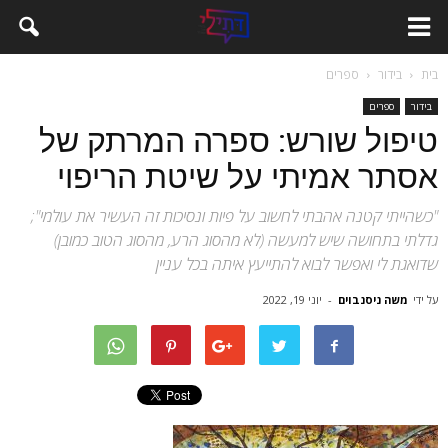
בית
בידור
ספרים
בידור
ספרים
טיפול שורש: ספרה המרתק של
אסתר אמיתי על שיטת הריפוי
"כשהייתי קטנה אהבתי לחשוב על פיות ונסיכות זה העשיר את עולמי";
גדלתי בתחושה שיש למעשה (לא מהסוג הרע, מהסוג הטוב כמובן)
שדואגת לי ואפשר לבוא להתייעץ איתה בכל עניין
על ידי
משה ניסנבוים
-
יוני 19, 2022