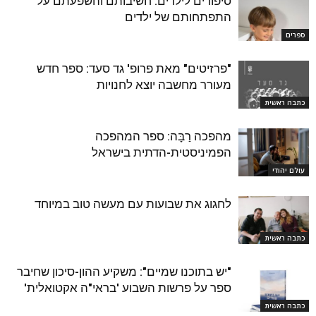
סיפורים לילדים: חשיבותם והשפעתם על
התפתחותם של ילדים
ספרים
"פרזיטים" מאת פרופ' גד סעד: ספר חדש
מעורר מחשבה יוצא לחנויות
כתבה ראשית
מהפכה רַבָּה: ספר המהפכה
הפמיניסטית-הדתית בישראל
עולם יהודי
לחגוג את שבועות עם מעשה טוב במיוחד
כתבה ראשית
"יש בתוכנו שמיים": משקיע ההון-סיכון שחיבר
ספר על פרשות השבוע 'בראי"ה אקטואלית'
כתבה ראשית