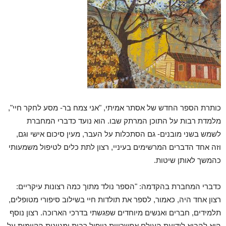
כותרת הספר החדש של אסתר אמיתי, "אני צמח בר- מסע לחקר חיי",
מלמדת רבות על התוכן המרתק שבו. הוא נועד כדברי המחברת
לשמש בשני מובנים- גם הסתכלות על העבר, מעין סיכום אישי וגם,
וזה אחד הדברים המרשימים בעיניי, רצון לתת כלים לטיפול משמעותי
כהמשך לאותן שיטות.
כדברי המחברת בהקדמה: "הספר נולד מתוך כמה רצונות עיקריים:
רצון אחד היה, כאמור, לספר את תולדות חיי בשילוב סיפורי מטופלים,
תלמידים, חברים ואנשים מיוחדים שפגשתי בדרכי הארוכה. רצון נוסף
הוא להביא לידיעת העולם אפשרויות טיפול רבות ומגוונות הקיימות על