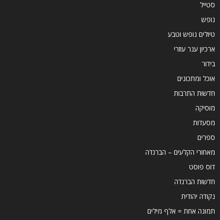
סטייל
נופש
טיולים נופש וטבע
ארכיון ענר עוזרי
בידור
אוכל ומתכונים
חדשות התרבות
מוסיקה
מסעדות
ספרים
מאחורי הקלעים – הברנז'ה
דוס פוסט
חדשות הברנז'ה
נקודה יהודית
תמונה אחת = אלף מילים