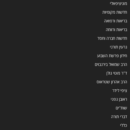
מוניציפאלי
חדשות מקומיות
בריאות ורפואה
בריאות ורווחה
חדשות חברה וחסד
גרעין תורני
חידון פרשת השבוע
הרב שמואל בירנבוים
ד''ר מוטי גולן
הרב אהרון שטראוס
ציפי לידר
ראובן גפני
שות"ים
דברי תורה
כללי