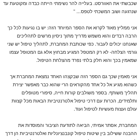
שכבשתי את האוורסט. בעלייה להר נשימתי הייתה כבדה ומקוטעת עד
שנרגעה ושוב המשכתי לטפס… "
אני ממליץ מאוד לקרוא את הספר המיוחד הזה: יש בו נגיעות לכל כך
הרבה רבדים והוא משמש מדריך מתוך ניסיון מרשים לתהליכים
שאנחנו יכולים לעבור. כפי שכותבת המחברת, לתהליך טיפול יש שני
גורמי הצלחה- לא רק המטפל המגיע מבחוץ אלא גם המטופל עצמו
שמאמין בכך והוא חלק בלתי נפרד מהצלחת הטיפול.
אני מאמין שכך גם הספר הזה שבקצהו האחד נמצאת המחברת אך
כשהוא מגיע אל כל אחד מהקוראים הרי שהוא כבר מאפשר יצירת
תהליך משותף. בספר משולבים קורות חייה, סיפורי מטופלים
ותלמידים, הכרות עם דרכי טיפול אלטרנטיביות הבאות מכל קצוות
עולם ועצות מעשיות לטיפול ועוד.
המחברת, אסתר אמיתי, הביאה לתודעת הציבור והמוסדות את
ההבנה ששילוב בין שיטות טיפול קונבנציונליות ואלטרנטיביות הן דרך