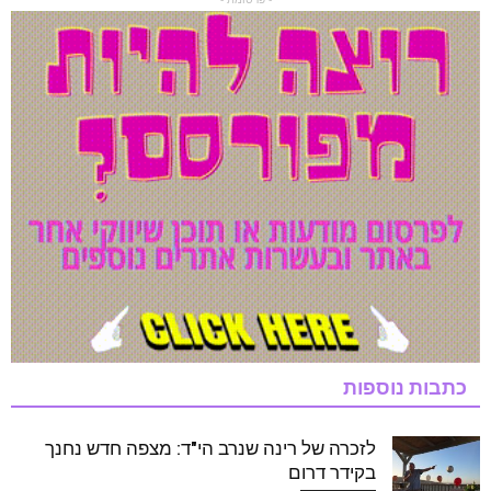
כתבות נוספות
לזכרה של רינה שנרב הי"ד: מצפה חדש נחנך
בקידר דרום