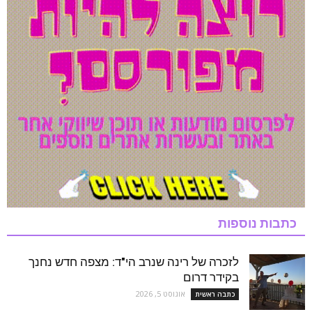
כתבות נוספות
לזכרה של רינה שנרב הי"ד: מצפה חדש נחנך
בקידר דרום
אוגוסט 5, 2026
כתבה ראשית