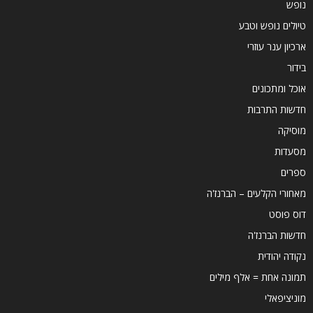
נופש
טיולים נופש וטבע
ארכיון ענר עוזרי
בידור
אוכל ומתכונים
חדשות התרבות
מוסיקה
מסעדות
ספרים
מאחורי הקלעים – הברנז'ה
דוס פוסט
חדשות הברנז'ה
נקודה יהודית
תמונה אחת = אלף מילים
מוניציפאלי