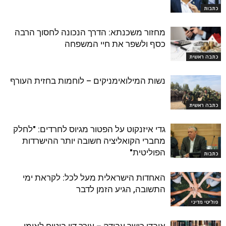
כתבות
מחזור משכנתא: הדרך הנכונה לחסוך הרבה
כסף ולשפר את חיי המשפחה
כתבה ראשית
נשות המילואימניקים – לוחמות בחזית העורף
כתבה ראשית
גדי איזנקוט על הפטור מגיוס לחרדים: "לחלק
מחברי הקואליציה חשובה יותר ההישרדות
הפוליטית"
כתבות
האחדות הישראלית מעל לכל: לקראת ימי
התשובה, הגיע הזמן לדבר
פוליטי מדיני
אובדן כושר עבודה – עורך דין ביטוח לאומי