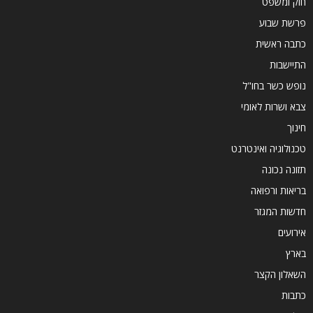
חוק ומשפט
פרשת שבוע
כתבה ראשית
התיישבות
נופש כשר בחו"ל
צבא ושרות לאומי
חינוך
טכנולוגיה ואינטרנט
תזונה נכונה
בריאות ורפואה
חדשות המגזר
אירועים
בארץ
השאלון הקצר
כתבות