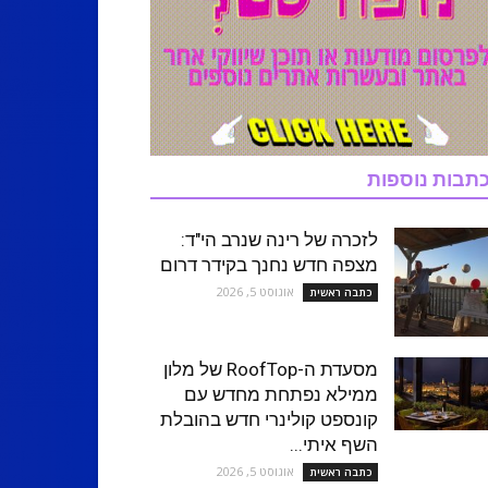
תבות נוספות
לזכרה של רינה שנרב הי"ד:
מצפה חדש נחנך בקידר דרום
אוגוסט 5, 2026
כתבה ראשית
מסעדת ה-RoofTop של מלון
ממילא נפתחת מחדש עם
קונספט קולינרי חדש בהובלת
השף איתי...
אוגוסט 5, 2026
כתבה ראשית