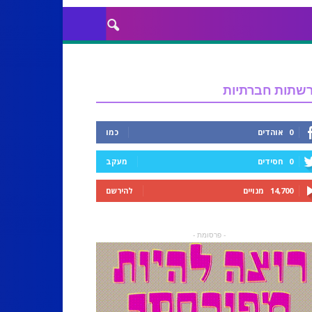
שתות חברתיות
0
אוהדים
כמו
0
חסידים
מעקב
14,700
מנויים
להירשם
- פרסומת -