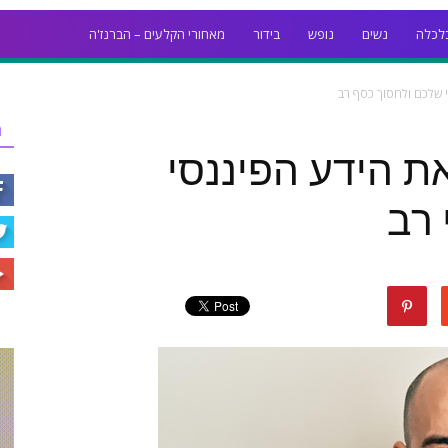
לכלה
נשים
נופש
בידור
מאחורי הקלעים – הברנז'ה
 שלכם ולחסוך כסף רב
ר
ת הידע הפיננסי
רב