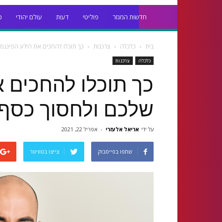
חדשות המגזר
פוליטי
דעות
עולם יהודי
כ
בית
כלכלה
צרכנות
כך תוכלו להחכים את הידע הפיננסי
כלכלה
צרכנות
כך תוכלו להחכים א
שלכם ולחסוך כסף 
על ידי
אריאל אלעזרי
-
אפריל 22, 2021
שתפו בפייסבוק
צייצו בטוויטר