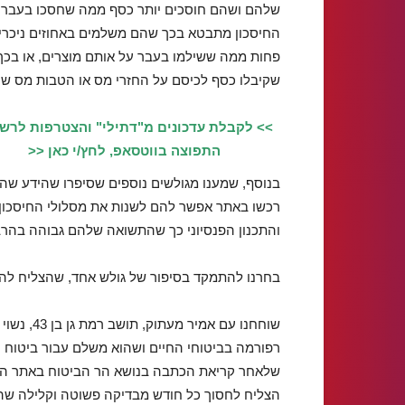
שלהם ושהם חוסכים יותר כסף ממה שחסכו בעבר.
החיסכון מתבטא בכך שהם משלמים באחוזים ניכרי
פחות ממה ששילמו בעבר על אותם מוצרים, או בכך
שקיבלו כסף לכיסם על החזרי מס או הטבות מס שונ
>> לקבלת עדכונים מ"דתילי" והצטרפות לרש
התפוצה בווטסאפ, לחץ/י כאן <<
בנוסף, שמענו מגולשים נוספים שסיפרו שהידע שה
רכשו באתר אפשר להם לשנות את מסלולי החיסכון
והתכנון הפנסיוני כך שהתשואה שלהם גבוהה בהר
בחרנו להתמקד בסיפור של גולש אחד, שהצליח להחכ
רפורמה בביטוחי החיים ושהוא משלם עבור ביטוח חי
הצליח לחסוך כל חודש מבדיקה פשוטה וקלילה שהו