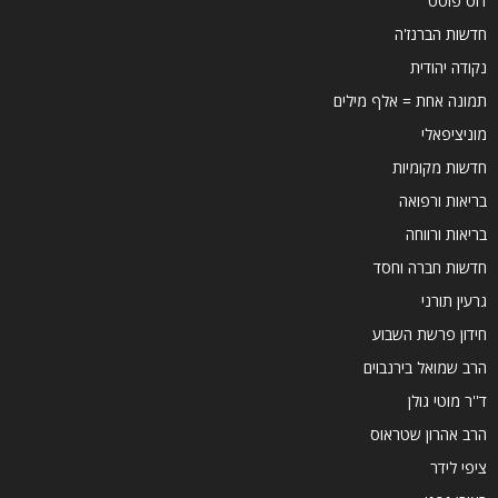
דוס פוסט
חדשות הברנז'ה
נקודה יהודית
תמונה אחת = אלף מילים
מוניציפאלי
חדשות מקומיות
בריאות ורפואה
בריאות ורווחה
חדשות חברה וחסד
גרעין תורני
חידון פרשת השבוע
הרב שמואל בירנבוים
ד''ר מוטי גולן
הרב אהרון שטראוס
ציפי לידר