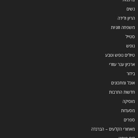
נשים
הריון ולידה
משפחה וזוגיות
סטייל
נופש
טיולים נופש וטבע
ארכיון ענר עוזרי
בידור
אוכל ומתכונים
חדשות התרבות
מוסיקה
מסעדות
ספרים
מאחורי הקלעים – הברנז'ה