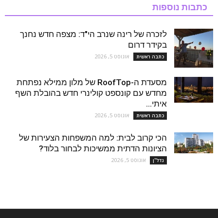
כתבות נוספות
לזכרה של רינה שנרב הי"ד: מצפה חדש נחנך
בקידר דרום
אוגוסט 5, 2026
כתבה ראשית
מסעדת ה-RoofTop של מלון ממילא נפתחת
מחדש עם קונספט קולינרי חדש בהובלת השף
איתי...
אוגוסט 5, 2026
כתבה ראשית
הכי קרוב לבית: למה המשפחות הצעירות של
הציונות הדתית ממשיכות לבחור בלוד?
אוגוסט 5, 2026
נדל''ן