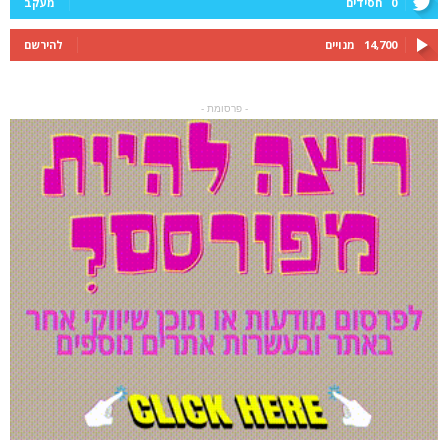
0
חסידים
מעקב
14,700
מנויים
להירשם
- פרסומת -