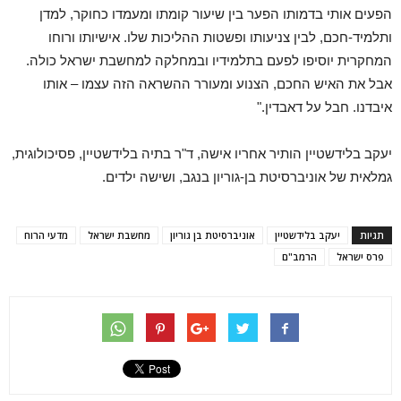
הפעים אותי בדמותו הפער בין שיעור קומתו ומעמדו כחוקר, למדן
ותלמיד-חכם, לבין צניעותו ופשטות ההליכות שלו. אישיותו ורוחו
המחקרית יוסיפו לפעם בתלמידיו ובמחלקה למחשבת ישראל כולה.
אבל את האיש החכם, הצנוע ומעורר ההשראה הזה עצמו – אותו
איבדנו
.
חבל על דאבדין
".
יעקב בלידשטיין הותיר אחריו אישה, ד"ר בתיה בלידשטיין, פסיכולוגית,
גמלאית של אוניברסיטת בן-גוריון בנגב, ושישה ילדים
.
תגיות
יעקב בלידשטיין
אוניברסיטת בן גוריון
מחשבת ישראל
מדעי הרוח
פרס ישראל
הרמב"ם