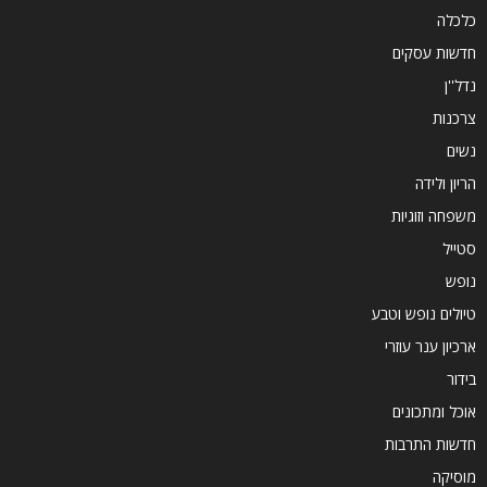
כלכלה
חדשות עסקים
נדל''ן
צרכנות
נשים
הריון ולידה
משפחה וזוגיות
סטייל
נופש
טיולים נופש וטבע
ארכיון ענר עוזרי
בידור
אוכל ומתכונים
חדשות התרבות
מוסיקה