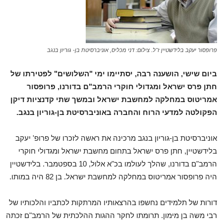
פרופסור יעקב בלידשטיין ז"ל. צילום: דני מכליס, אוניברסיטת בן- גוריון בנגב
ביום שישי, הושענה רבה, יסתיימו ימי "השלושים" לפטירתו של
חתן פרס ישראל ומגדולי חוקרי הרמב"ם בדורנו, פרופסור
אמריטוס במחלקה למחשבת ישראל ובמשך שתי קדנציות דיקן
הפקולטה למדעי הרוח והחברה באוניברסיטת בן-גוריון בנגב.
אוניברסיטת בן-גוריון בנגב מרכינה את ראשה לזכרו של פרופ' יעקב
בלידשטיין, חתן פרס ישראל בתחום מחשבת ישראל ומגדולי חוקרי
הרמב"ם בדורנו, שהלך לעולמו בכ"א אלול, 10 בספטמבר. בלידשטיין
היה פרופסור אמריטוס במחלקה למחשבת ישראל. בן 82 היה במותו.
דורות של תלמידים נחשפו בהרצאותיו המרתקות לכתביו והלכותיו של
רבי משה בן מימון. תרומתו לחקר ההגות ההלכתית של הרמב"ם זכתה