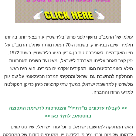
עולמו של הרמב"ם נחשף לפני פרופ' בלידשטיין עוד בצעירותו, בהיותו
תלמיד ישיבה בניו-יורק. בשנות ה-70 המוקדמות השתלט הרמב"ם על
חייו האקדמיים. לאוניברסיטת בן-גוריון הגיע בלידשטיין בשנת 1972,
זמן קצר לאחר עלייתו מארה"ב לישראל, ומאז ועד השנים האחרונות
מילא באוניברסיטה מגוון תפקידים אקדמיים בכירים. הוא היה ראש
המחלקה למחשבת עם ישראל וממקימי המרכז הבינלאומי על שם גורן
גולשדטיין למחשבת ישראל; במשך שתי קדנציות כיהן כדיקן הפקולטה
למדעי הרוח והחברה
.
>> לקבלת עדכונים מ"דתילי" והצטרפות לרשימת התפוצה
בווטסאפ, לחץ/י כאן <<
ראש המחלקה למחשבת ישראל, פרופ' עודד ישראלי, שירטט קווים
לדמותו של מורו ורבו: "פרופ' בלידשטיין, ממניחי היסודות של המחלקה