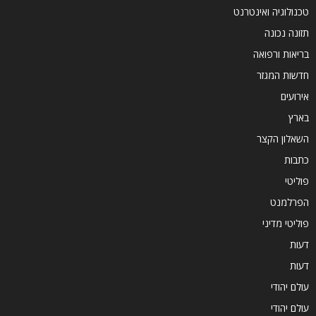
טכנולוגיה ואינטרנט
תזונה נכונה
בריאות ורפואה
חדשות המגזר
אירועים
בארץ
השאלון הקצר
כתבות
פוליטי
הפרלמנט
פוליטי מדיני
דעות
דעות
עולם יהודי
עולם יהודי