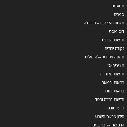
מסעדות
ספרים
מאחורי הקלעים – הברנז'ה
דוס פוסט
חדשות הברנז'ה
נקודה יהודית
תמונה אחת = אלף מילים
מוניציפאלי
חדשות מקומיות
בריאות ורפואה
בריאות ורווחה
חדשות חברה וחסד
גרעין תורני
חידון פרשת השבוע
הרב שמואל בירנבוים