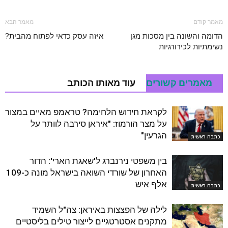
מאמר קודם
מאמר הבא
הדומה והשונה בין מסכות מגן
איזה עסק כדאי לפתוח מהבית?
נשימתיות לכירורגיות
מאמרים קשורים
עוד מאותו הכותב
לקראת חידוש הלחימה? טראמפ מאיים במצור
על מצר הורמוז: "איראן סירבה לוותר על
הגרעין"
כתבה ראשית
בין משפטי נירנברג ל'שאגת הארי': הדור
האחרון של שורדי השואה בישראל מונה כ-109
אלף איש
כתבה ראשית
לילה של הפצצות באיראן: צה"ל השמיד
מתקנים אסטרטגיים לייצור טילים בליסטיים