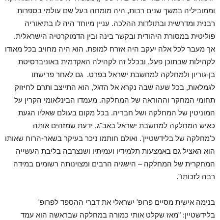
וממוביליה במשך שנים רבות, היה מומחה בעל שם עולמי בספרות
רבנית ומדרשית ובתולדות ההלכה. עניין מיוחד היה לו בתיאוריה
פוליטית במסורת היהודית ובקשר בינה ובין הדמוקרטיה הישראלית.
אך מעבר לכל אלה יעקב היה אזרח למופת. הוא היה מחויב בכל מאודו
לקהילות שבתוכן פעל, ובכלל זה לקהילה האקדמית באוניברסיטת
בן-גוריון ולמחלקה למחשבת ישראל בפרט. גם לאחר פרישתו
לגמלאות, בכל שעה שבה נקרא אל הדגל, הוא התייצב ותרם לחיזוק
תחומי המחקר וההוראה של המחלקה. מעמדו הבינלאומי הקרין על
המוניטין של המחלקה ושל חבריה. בכל מקום בעולם שאליו הגעת
כאיש המחלקה למחשבת ישראל באב"ג, ידעת שמזהים אותה
כ'מחלקה של בלידשטיין'. ואולם חותמו ניכר בעיקר בשאר-הרוח שאותו
הוא האציל גם באמצעות תלמידיו ועמיתיו ושנצרבה בליבת העשייה
המחקרית של המחלקה – הישגיה הרבים ומצוינותה רשומים במידה
רבה לזכותו
"
.
בנימה אישית מסיים פרופ' ישראלי את דברי ההספד לפרופ'
בלידשטיין: "מאז שקלט אותי כמורה במחלקה שבראשה הוא עמד