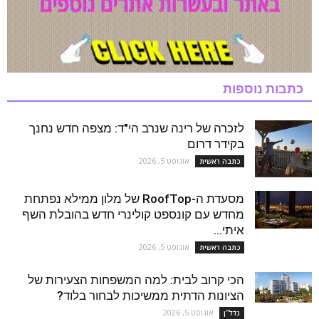
כתבות נוספות
לזכרה של רינה שנרב הי"ד: מצפה חדש נחנך
בקידר דרום
אוגוסט 5, 2026
כתבה ראשית
מסעדת ה-RoofTop של מלון ממילא נפתחת
מחדש עם קונספט קולינרי חדש בהובלת השף
איתי...
אוגוסט 5, 2026
כתבה ראשית
הכי קרוב לבית: למה המשפחות הצעירות של
הציונות הדתית ממשיכות לבחור בלוד?
אוגוסט 5, 2026
נדל''ן