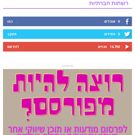
רשתות חברתיות
0
אוהדים
כמו
0
חסידים
מעקב
14,700
מנויים
להירשם
- פרסומת -