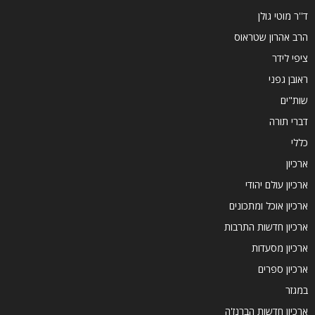
ד''ר מוטי גולן
הרב אהרון שטראוס
ציפי לידר
ראובן גפני
שות"ים
דברי תורה
כללי
ארכיון
ארכיון עולם יהודי
ארכיון אוכל ומתכונים
ארכיון חדשות התרבות
ארכיון מסעדות
ארכיון ספרים
במגזר
ארכיון חדשות הברנז'ה