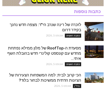
כתבות נוספות
לזכרה של רינה שנרב הי"ד: מצפה חדש נחנך
בקידר דרום
אוגוסט 5, 2026
כתבה ראשית
מסעדת ה-RoofTop של מלון ממילא נפתחת
מחדש עם קונספט קולינרי חדש בהובלת השף
איתי...
אוגוסט 5, 2026
כתבה ראשית
הכי קרוב לבית: למה המשפחות הצעירות של
הציונות הדתית ממשיכות לבחור בלוד?
אוגוסט 5, 2026
נדל''ן