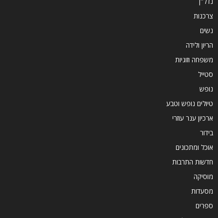
נדל''ן
צרכנות
נשים
הריון ולידה
משפחה וזוגיות
סטייל
נופש
טיולים נופש וטבע
ארכיון ענר עוזרי
בידור
אוכל ומתכונים
חדשות התרבות
מוסיקה
מסעדות
ספרים