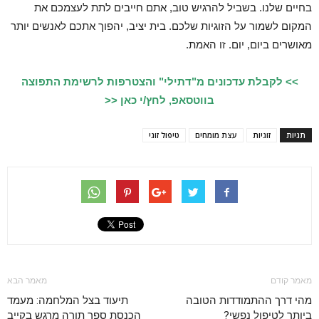
בחיים שלנו. בשביל להרגיש טוב, אתם חייבים לתת לעצמכם את
המקום לשמור על הזוגיות שלכם. בית יציב, יהפוך אתכם לאנשים יותר
מאושרים ביום, יום. זו האמת.
>> לקבלת עדכונים מ"דתילי" והצטרפות לרשימת התפוצה
בווטסאפ, לחץ/י כאן <<
תגיות
זוגיות
עצת מומחים
טיפול זוגי
מאמר קודם
מאמר הבא
מהי דרך ההתמודדות הטובה
תיעוד בצל המלחמה: מעמד
ביותר לטיפול נפשי?
הכנסת ספר תורה מרגש בקייב