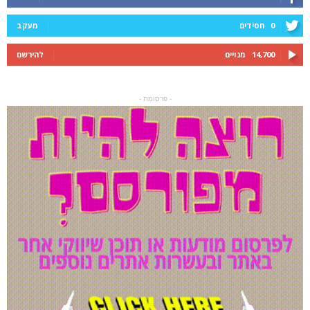
0
חסידים
מעקב
14,700
מנויים
להירשם
- פרסומת -