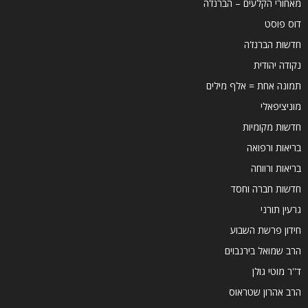
מאחורי הקלעים – הברנז'ה
דוס פוסט
חדשות הברנז'ה
נקודה יהודית
תמונה אחת = אלף מילים
מוניציפאלי
חדשות מקומיות
בריאות ורפואה
בריאות ורווחה
חדשות חברה וחסד
גרעין תורני
חידון פרשת השבוע
הרב שמואל בירנבוים
ד''ר מוטי גולן
הרב אהרון שטראוס