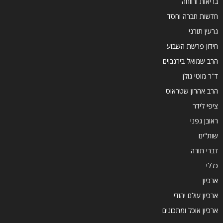
בריאות ורווחה
חדשות חברה וחסד
גרעין תורני
חידון פרשת השבוע
הרב שמואל בירנבוים
ד''ר מוטי גולן
הרב אהרון שטראוס
ציפי לידר
ראובן גפני
שות"ים
דברי תורה
כללי
ארכיון
ארכיון עולם יהודי
ארכיון אוכל ומתכונים