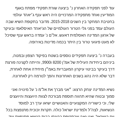
עוד לפני תפקידה האחרון נ׳ ביצעה שורת תפקידי מפתח באגף
המודיעין ואחד מתפקידה המרכזיים היה ראש ענף ג׳יאהד עולמי
בחטיבת המחקר בין השנים 2015-2018. מדובר בתקופת השיא שבה
העולם עמד בפני גלי הטרור העולמיים של הג'יאהד האיסלאמי ובעיקר
של ארגון המדינה האסלמית דאעש. אל"ם נ' עמדה בראש ענף שסיכל
לא מעט פיגועי טרור בין היתר בכמה מדינות באירופה.
בעברה נ׳ ביצעה תפקידים נוספים בשטח בפיקוד הצפון ובמטה,
ביניהם ביחידות העילית של אמ"ן 8200 ו9900, והייתה לקצינה פורצת
דרך בעיקר בביטוי עיקרון המעבריות באמ״ן מיחידה אחת לאחרת,
דבר שלא היה נהוג בשנים האחרונות והפך לנורמה רק לאחרונה.
נשיא המדינה יצחק הרצוג: ״אני מברך את אל"מ נ' על מינויה ואני
סמוך ובטוח שהיא תהווה תוספת מבורכת לצוות היועצות והיועצים
שלי, וכי כישוריה המקצועיים והאנושיים ישיאו ערך רב למוסד
הנשיאות, לצה"ל ולמדינת ישראל כולה. תקרות זכוכית מתנפצות בכל
יום בישראל, ואני גאה שבתקופת כהונתי בבית הנשיא מתנפצת עוד