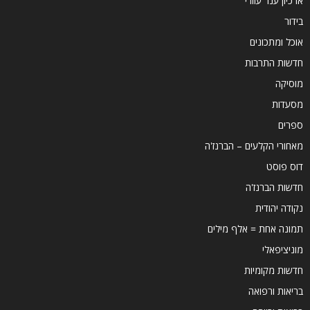
ארכיון ענר עוזרי
בידור
אוכל ומתכונים
חדשות התרבות
מוסיקה
מסעדות
ספרים
מאחורי הקלעים – הברנז'ה
דוס פוסט
חדשות הברנז'ה
נקודה יהודית
תמונה אחת = אלף מילים
מוניציפאלי
חדשות מקומיות
בריאות ורפואה