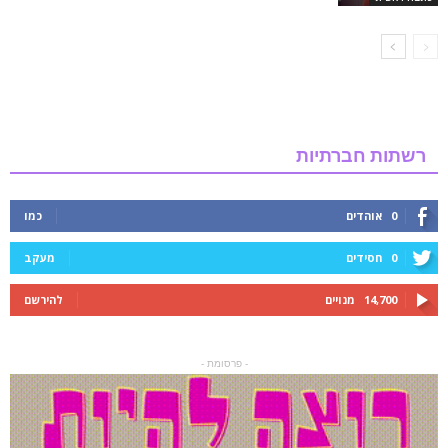
רשתות חברתיות
0
אוהדים
כמו
0
חסידים
מעקב
14,700
מנויים
להירשם
- פרסומת -