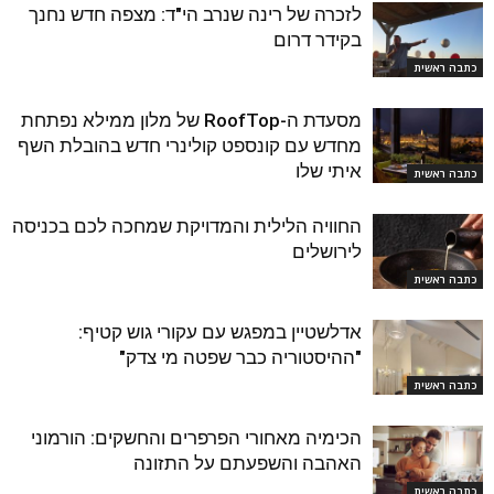
לזכרה של רינה שנרב הי"ד: מצפה חדש נחנך
בקידר דרום
כתבה ראשית
מסעדת ה-RoofTop של מלון ממילא נפתחת
מחדש עם קונספט קולינרי חדש בהובלת השף
איתי שלו
כתבה ראשית
החוויה הלילית והמדויקת שמחכה לכם בכניסה
לירושלים
כתבה ראשית
אדלשטיין במפגש עם עקורי גוש קטיף:
"ההיסטוריה כבר שפטה מי צדק"
כתבה ראשית
הכימיה מאחורי הפרפרים והחשקים: הורמוני
האהבה והשפעתם על התזונה
כתבה ראשית