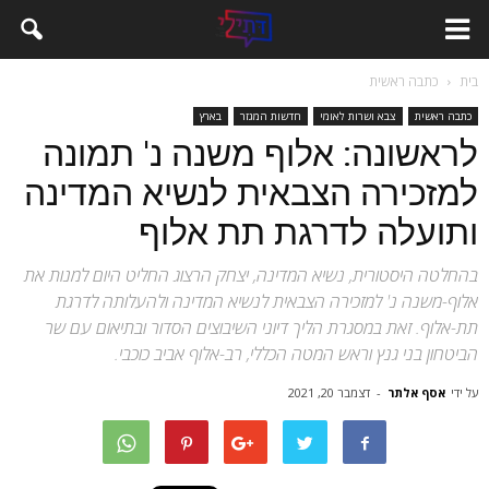
בית
כתבה ראשית
כתבה ראשית
צבא ושרות לאומי
חדשות המגזר
בארץ
לראשונה: אלוף משנה נ' תמונה
למזכירה הצבאית לנשיא המדינה
ותועלה לדרגת תת אלוף
בהחלטה היסטורית, נשיא המדינה, יצחק הרצוג החליט היום למנות את
אלוף-משנה נ' למזכירה הצבאית לנשיא המדינה ולהעלותה לדרגת
תת-אלוף. זאת במסגרת הליך דיוני השיבוצים הסדור ובתיאום עם שר
הביטחון בני גנץ וראש המטה הכללי, רב-אלוף אביב כוכבי.
על ידי
אסף אלתר
-
דצמבר 20, 2021