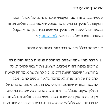
אז איך זה עובד
פנימית בבית, זה השם המקצועי שאנחנו נתנו, אולי אפילו השם
המקוצר, לתהליך בו במקום שהמטופל יתאשפז בבית חולים, אנחנו
מאפשרים לו לעבור את תהליך האישפוז בבית תוך שהוא מקבל
מעטפת תומכת של צוות רפואי,
למידע נוסף
>
איך אפשר בכלל לאפשר דבר כזה? בזכות כמה סיבות:
הרבה ממי שמאושפזים במחלקה פנימית בבית חולים לא
צריכים מענה דחוף מסביב לשעון:
ניתן דוגמא קלאסית, על
בחור צעיר שעובר תאונת דרכים. יכול להיות שהוא מרותק למיטה
לתקופה של חצי שנה, לא מדובר על אירוע נעים כמובן, אבל
למעשה, מהרגע שהמצב הרפואי שלו התייצב, אנחנו מדברים על
תהליך שיקום שכולל בין היתר שעות ארוכות של שכיבה במיטה.
אין סיבה שהזמן הזה יעבור כשהו נמצא בבית חולים. שם לא תהיה
לו פרטיות והוא עלול לא להרגיש בנוח. בבית הכל הרבה יותר נעים