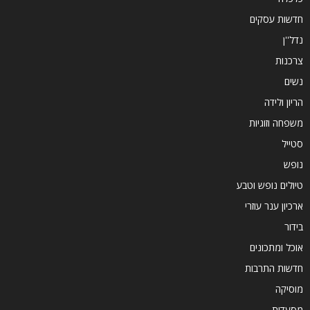
חדשות עסקים
נדל''ן
צרכנות
נשים
הריון ולידה
משפחה וזוגיות
סטייל
נופש
טיולים נופש וטבע
ארכיון ענר עוזרי
בידור
אוכל ומתכונים
חדשות התרבות
מוסיקה
מסעדות