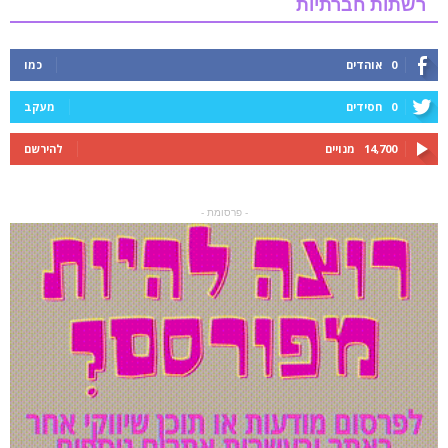
רשתות חברתיות
0
אוהדים
כמו
0
חסידים
מעקב
14,700
מנויים
להירשם
- פרסומת -