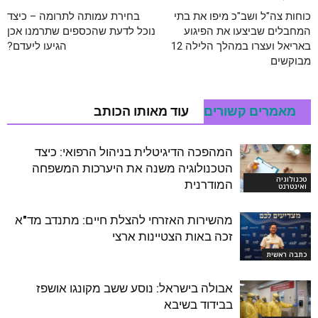
כוחות צה"ל ושב"כ מיפו את בתי
בחירת עמותה לתרומה – כיצד
המחבלים שביצעו את הפיגוע
נוכל לדעת שהכספים שתרמנו אכן
באריאל ועצרו במהלך הלילה 12
הגיעו ליעדם?
מבוקשים
מאמרים קשורים
עוד מאותו הכותב
המהפכה הדיגיטלית בניהול הרפואי: כיצד
הטכנולוגיה משנה את היערכות המשפחה
טכנולוגיה
המודרנית
ואינטרנט
מהשירות האזרחי להצלת חיים: מתנדב מד"א
זכה באות הצטיינות ארצי
כתבה ראשית
אבולה בישראל: נוסע ששב מקונגו אושפז
בבידוד בשיבא