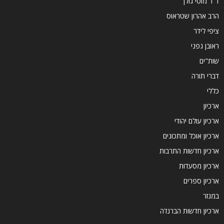
ד''ר מוטי גולן
הרב אהרון שטראוס
ציפי לידר
ראובן גפני
שות"ים
דברי תורה
כללי
ארכיון
ארכיון עולם יהודי
ארכיון אוכל ומתכונים
ארכיון חדשות התרבות
ארכיון מסעדות
ארכיון ספרים
במגזר
ארכיון חדשות הברנז'ה