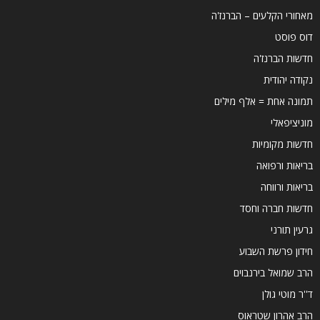
מאחורי הקלעים – הברנז'ה
דוס פוסט
חדשות הברנז'ה
נקודה יהודית
תמונה אחת = אלף מילים
מוניציפאלי
חדשות מקומיות
בריאות ורפואה
בריאות ורווחה
חדשות חברה וחסד
גרעין תורני
חידון פרשת השבוע
הרב שמואל בירנבוים
ד''ר מוטי גולן
הרב אהרון שטראוס