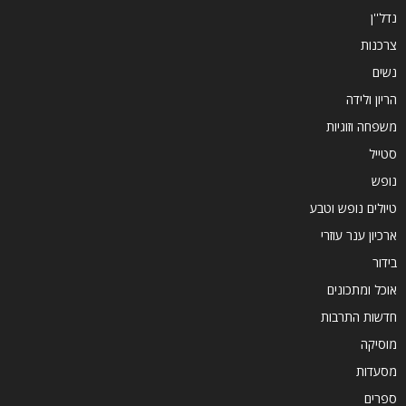
נדל''ן
צרכנות
נשים
הריון ולידה
משפחה וזוגיות
סטייל
נופש
טיולים נופש וטבע
ארכיון ענר עוזרי
בידור
אוכל ומתכונים
חדשות התרבות
מוסיקה
מסעדות
ספרים