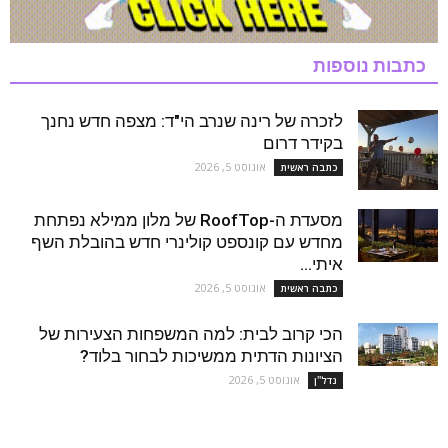
כתבות נוספות
לזכרה של רינה שנרב הי"ד: מצפה חדש נחנך
בקידר דרום
אוגוסט 5, 2026
כתבה ראשית
מסעדת ה-RoofTop של מלון ממילא נפתחת
מחדש עם קונספט קולינרי חדש בהובלת השף
איתי...
אוגוסט 5, 2026
כתבה ראשית
הכי קרוב לבית: למה המשפחות הצעירות של
הציונות הדתית ממשיכות לבחור בלוד?
אוגוסט 5, 2026
נדל''ן