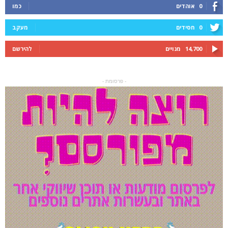
0
אוהדים
כמו
0
חסידים
מעקב
14,700
מנויים
להירשם
- פרסומת -