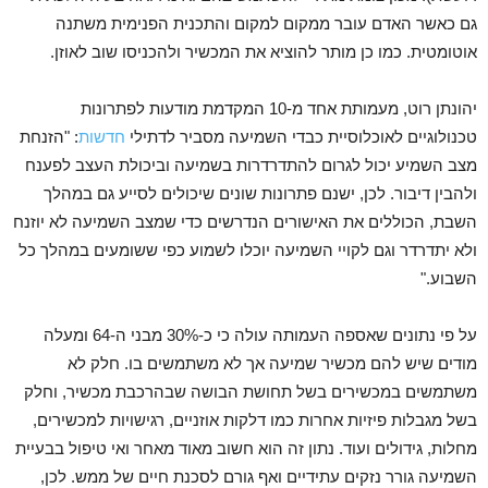
גם כאשר האדם עובר ממקום למקום והתכנית הפנימית משתנה
אוטומטית. כמו כן מותר להוציא את המכשיר ולהכניסו שוב לאוזן.
יהונתן רוט, מעמותת אחד מ-10 המקדמת מודעות לפתרונות
טכנולוגיים לאוכלוסיית כבדי השמיעה מסביר לדתילי
חדשות
: "הזנחת
מצב השמיע יכול לגרום להתדרדרות בשמיעה וביכולת העצב לפענח
ולהבין דיבור. לכן, ישנם פתרונות שונים שיכולים לסייע גם במהלך
השבת, הכוללים את האישורים הנדרשים כדי שמצב השמיעה לא יוזנח
ולא יתדרדר וגם לקויי השמיעה יוכלו לשמוע כפי ששומעים במהלך כל
השבוע."
על פי נתונים שאספה העמותה עולה כי כ-30% מבני ה-64 ומעלה
מודים שיש להם מכשיר שמיעה אך לא משתמשים בו. חלק לא
משתמשים במכשירים בשל תחושת הבושה שבהרכבת מכשיר, וחלק
בשל מגבלות פיזיות אחרות כמו דלקות אוזניים, רגישויות למכשירים,
מחלות, גידולים ועוד. נתון זה הוא חשוב מאוד מאחר ואי טיפול בבעיית
השמיעה גורר נזקים עתידיים ואף גורם לסכנת חיים של ממש. לכן,