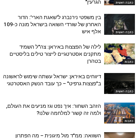
הגרעין"
כתבה ראשית
בין משפטי נירנברג ל'שאגת הארי': הדור
האחרון של שורדי השואה בישראל מונה כ-109
אלף איש
כתבה ראשית
לילה של הפצצות באיראן: צה"ל השמיד
מתקנים אסטרטגיים לייצור טילים בליסטיים
בטהרן
כתבות
דיווחים באיראן: ישראל עשתה שימוש לראשונה
ב"פצצות גרפיט" – כך עובד הנשק האסטרטגי
כתבה ראשית
הזהב השחור: איך נפט וגז מניעים את העולם,
ולמה זה קשור למלחמה שלנו?
כתבות
השוואה: ממ"ד מול מיגונית – מה הפתרון