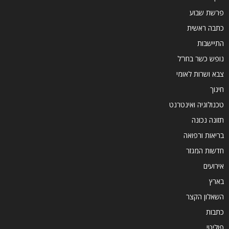
פרשת שבוע
כתבה ראשית
התיישבות
נופש כשר בחו"ל
צבא ושרות לאומי
חינוך
טכנולוגיה ואינטרנט
תזונה נכונה
בריאות ורפואה
חדשות המגזר
אירועים
בארץ
השאלון הקצר
כתבות
פוליטי