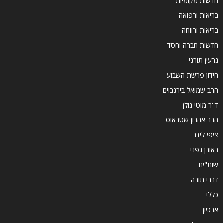
חדשות מקומיות
בריאות ורפואה
בריאות ורווחה
חדשות חברה וחסד
גרעין תורני
חידון פרשת השבוע
הרב שמואל בירנבוים
ד''ר מוטי גולן
הרב אהרון שטראוס
ציפי לידר
ראובן גפני
שות"ים
דברי תורה
כללי
ארכיון