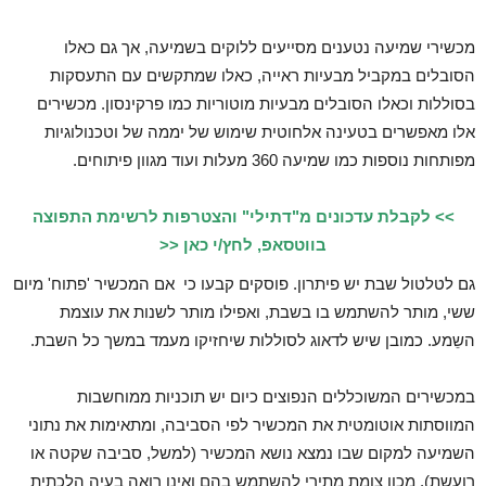
מכשירי שמיעה נטענים מסייעים ללוקים בשמיעה, אך גם כאלו
הסובלים במקביל מבעיות ראייה, כאלו שמתקשים עם התעסקות
בסוללות וכאלו הסובלים מבעיות מוטוריות כמו פרקינסון. מכשירים
אלו מאפשרים בטעינה אלחוטית שימוש של יממה של וטכנולוגיות
מפותחות נוספות כמו שמיעה 360 מעלות ועוד מגוון פיתוחים.
>> לקבלת עדכונים מ"דתילי" והצטרפות לרשימת התפוצה
בווטסאפ, לחץ/י כאן <<
גם לטלטול שבת יש פיתרון. פוסקים קבעו כי אם המכשיר 'פתוח' מיום
ששי, מותר להשתמש בו בשבת, ואפילו מותר לשנות את עוצמת
השֵמע. כמובן שיש לדאוג לסוללות שיחזיקו מעמד במשך כל השבת.
במכשירים המשוכללים הנפוצים כיום יש תוכניות ממוחשבות
המווסתות אוטומטית את המכשיר לפי הסביבה, ומתאימות את נתוני
השמיעה למקום שבו נמצא נושא המכשיר (למשל, סביבה שקטה או
רועשת). מכון צומת מתירי להשתמש בהם ואינו רואה בעיה הלכתית