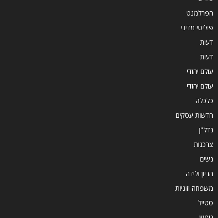
הפרלמנט
פוליטי מדיני
דעות
דעות
עולם יהודי
עולם יהודי
כלכלה
חדשות עסקים
נדל''ן
צרכנות
נשים
הריון ולידה
משפחה וזוגיות
סטייל
נופש