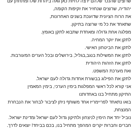
שרוצים שהנכד שלהם ירצה לחיות כאן גאה ביהדות שלו ומתחתן עם
יהודיה, שרוצים שנחזיר את זקיפות הקומה,
את הרוח הציונית שדועכת בשנים האחרונות,
שתאחד את כל מי שרוצה בתיקון.
מפלגה אחת גדולה ומאחדת שתבוא לתקן באומץ.
לתקן את יוקר המחיה.
לתקן את הביטחון האישי.
לתקן את המשילות בנגב,בגליל, בירושלים ובכל הערים המעורבות.
לתקן את הזהות היהודית
ואת מערכת המשפט.
לתקן את הפילוג בבשורת אחדות גדולה לעם ישראל.
אני קורא לכל ראשי המפלגות בימין הערכי, בימין המאמין
התיקון מתחיל בנו באחדותנו
בואו נתאחד לפריימריז אחד משותף ניתן לציבור לבחור את הנבחרת
המנצחת,
נוביל יחד את הימין לניצחון ולתיקון גדול לעם ישראל ומדינת ישראל.
חברים וחברות יקרים המהפך מתחיל בנו, בכם בביחד! יוצאים לדרך.