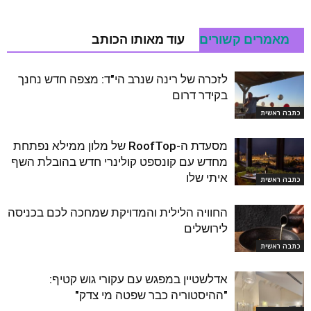
מאמרים קשורים
עוד מאותו הכותב
לזכרה של רינה שנרב הי"ד: מצפה חדש נחנך
בקידר דרום
כתבה ראשית
מסעדת ה-RoofTop של מלון ממילא נפתחת
מחדש עם קונספט קולינרי חדש בהובלת השף
איתי שלו
כתבה ראשית
החוויה הלילית והמדויקת שמחכה לכם בכניסה
לירושלים
כתבה ראשית
אדלשטיין במפגש עם עקורי גוש קטיף:
"ההיסטוריה כבר שפטה מי צדק"