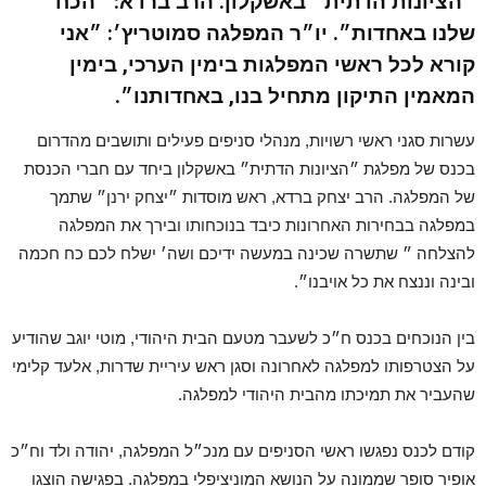
״הציונות הדתית״ באשקלון. הרב ברדא: ״הכח
שלנו באחדות״. יו״ר המפלגה סמוטריץ׳: ״אני
קורא לכל ראשי המפלגות בימין הערכי, בימין
המאמין התיקון מתחיל בנו, באחדותנו״.
עשרות סגני ראשי רשויות, מנהלי סניפים פעילים ותושבים מהדרום
בכנס של מפלגת ״הציונות הדתית״ באשקלון ביחד עם חברי הכנסת
של המפלגה. הרב יצחק ברדא, ראש מוסדות ״יצחק ירנן״ שתמך
במפלגה בבחירות האחרונות כיבד בנוכחותו ובירך את המפלגה
להצלחה ״ שתשרה שכינה במעשה ידיכם ושה׳ ישלח לכם כח חכמה
ובינה וננצח את כל אויבנו״.
בין הנוכחים בכנס ח״כ לשעבר מטעם הבית היהודי, מוטי יוגב שהודיע
על הצטרפותו למפלגה לאחרונה וסגן ראש עיריית שדרות, אלעד קלימי
שהעביר את תמיכתו מהבית היהודי למפלגה.
קודם לכנס נפגשו ראשי הסניפים עם מנכ״ל המפלגה, יהודה ולד וח״כ
אופיר סופר שממונה על הנושא המוניציפלי במפלגה. בפגישה הוצגו