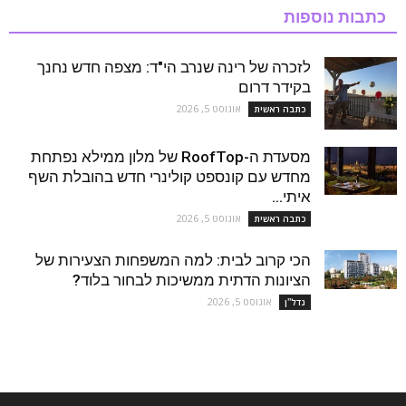
כתבות נוספות
לזכרה של רינה שנרב הי"ד: מצפה חדש נחנך
בקידר דרום
אוגוסט 5, 2026
כתבה ראשית
מסעדת ה-RoofTop של מלון ממילא נפתחת
מחדש עם קונספט קולינרי חדש בהובלת השף
איתי...
אוגוסט 5, 2026
כתבה ראשית
הכי קרוב לבית: למה המשפחות הצעירות של
הציונות הדתית ממשיכות לבחור בלוד?
אוגוסט 5, 2026
נדל''ן