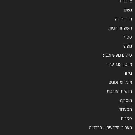
צרכנות
נשים
הריון ולידה
משפחה וזוגיות
סטייל
נופש
טיולים נופש וטבע
ארכיון ענר עוזרי
בידור
אוכל ומתכונים
חדשות התרבות
מוסיקה
מסעדות
ספרים
מאחורי הקלעים – הברנז'ה