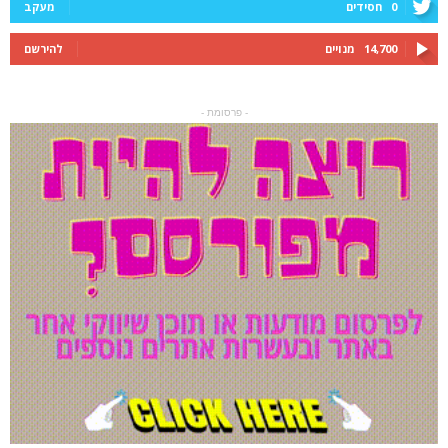
0
חסידים
מעקב
14,700
מנויים
להירשם
- פרסומת -