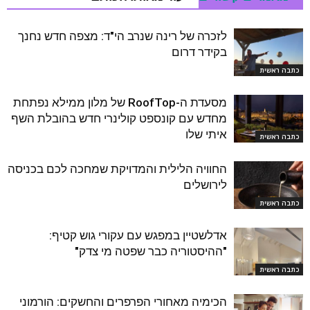
לזכרה של רינה שנרב הי"ד: מצפה חדש נחנך
בקידר דרום
כתבה ראשית
מסעדת ה-RoofTop של מלון ממילא נפתחת
מחדש עם קונספט קולינרי חדש בהובלת השף
איתי שלו
כתבה ראשית
החוויה הלילית והמדויקת שמחכה לכם בכניסה
לירושלים
כתבה ראשית
אדלשטיין במפגש עם עקורי גוש קטיף:
"ההיסטוריה כבר שפטה מי צדק"
כתבה ראשית
הכימיה מאחורי הפרפרים והחשקים: הורמוני