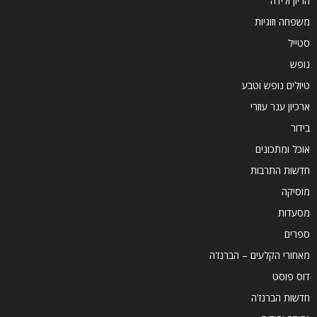
הריון ולידה
משפחה וזוגיות
סטייל
נופש
טיולים נופש וטבע
ארכיון ענר עוזרי
בידור
אוכל ומתכונים
חדשות התרבות
מוסיקה
מסעדות
ספרים
מאחורי הקלעים – הברנז'ה
דוס פוסט
חדשות הברנז'ה