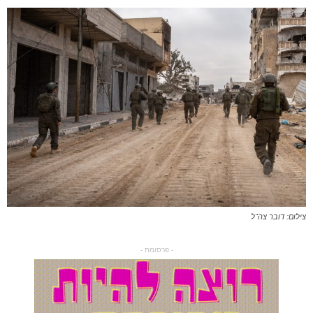
צילום: דובר צה"ל
- פרסומת -