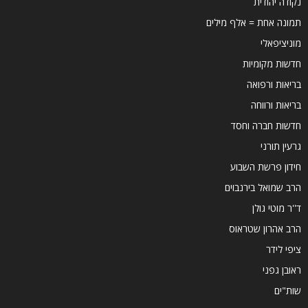
נקודה יהודית
תמונה אחת = אלף מילים
מוניציפאלי
חדשות מקומיות
בריאות ורפואה
בריאות ורווחה
חדשות חברה וחסד
גרעין תורני
חידון פרשת השבוע
הרב שמואל בירנבוים
ד''ר מוטי גולן
הרב אהרון שטראוס
ציפי לידר
ראובן גפני
שות"ים