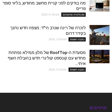
מה בודקים לפני קניית מחשב מחודש, בליווי סופר
פרייס
אוגוסט 9, 2026
טכנולוגיה ואינטרנט
לזכרה של רינה שנרב הי"ד: מצפה חדש נחנך
בקידר דרום
אוגוסט 5, 2026
כתבה ראשית
מסעדת ה-RoofTop של מלון ממילא נפתחת
מחדש עם קונספט קולינרי חדש בהובלת השף
איתי...
אוגוסט 5, 2026
כתבה ראשית
ארכיונים