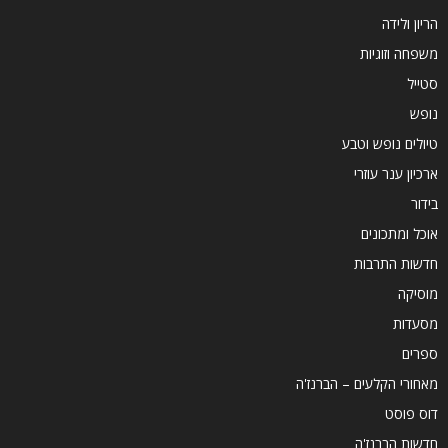
הריון ולידה
משפחה וזוגיות
סטייל
נופש
טיולים נופש וטבע
ארכיון ענר עוזרי
בידור
אוכל ומתכונים
חדשות התרבות
מוסיקה
מסעדות
ספרים
מאחורי הקלעים – הברנז'ה
דוס פוסט
חדשות הברנז'ה