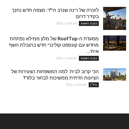
לזכרה של רינה שנרב הי"ד: מצפה חדש נחנך
בקידר דרום
אוגוסט 5, 2026
כתבה ראשית
מסעדת ה-RoofTop של מלון ממילא נפתחת
מחדש עם קונספט קולינרי חדש בהובלת השף
איתי...
אוגוסט 5, 2026
כתבה ראשית
הכי קרוב לבית: למה המשפחות הצעירות של
הציונות הדתית ממשיכות לבחור בלוד?
אוגוסט 5, 2026
נדל''ן