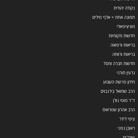
נקודה יהודית
תמונה אחת = אלף מילים
מוניציפאלי
חדשות מקומיות
בריאות ורפואה
בריאות ורווחה
חדשות חברה וחסד
גרעין תורני
חידון פרשת השבוע
הרב שמואל בירנבוים
ד''ר מוטי גולן
הרב אהרון שטראוס
ציפי לידר
ראובן גפני
שות"ים