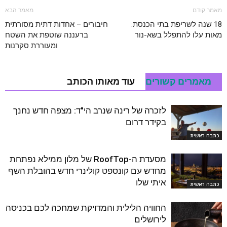
מאמר קודם
מאמר הבא
18 שנה לשריפת בתי הכנסת:
חיבורים – אחדות דתית מסורתית
מאות עלו להתפלל בשא-נור
ברעננה שוטפת את השטח
ומעוררת סקרנות
מאמרים קשורים
עוד מאותו הכותב
לזכרה של רינה שנרב הי"ד: מצפה חדש נחנך
בקידר דרום
כתבה ראשית
מסעדת ה-RoofTop של מלון ממילא נפתחת
מחדש עם קונספט קולינרי חדש בהובלת השף
איתי שלו
כתבה ראשית
החוויה הלילית והמדויקת שמחכה לכם בכניסה
לירושלים