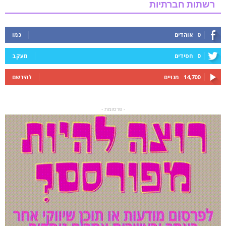
רשתות חברתיות
0
אוהדים
כמו
0
חסידים
מעקב
14,700
מנויים
להירשם
- פרסומת -