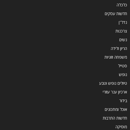
כלכלה
חדשות עסקים
נדל''ן
צרכנות
נשים
הריון ולידה
משפחה וזוגיות
סטייל
נופש
טיולים נופש וטבע
ארכיון ענר עוזרי
בידור
אוכל ומתכונים
חדשות התרבות
מוסיקה