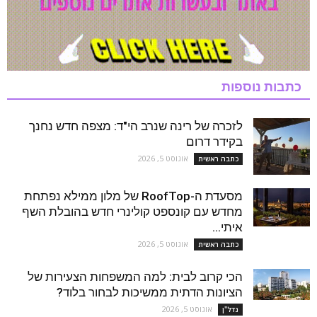
כתבות נוספות
לזכרה של רינה שנרב הי"ד: מצפה חדש נחנך
בקידר דרום
אוגוסט 5, 2026
כתבה ראשית
מסעדת ה-RoofTop של מלון ממילא נפתחת
מחדש עם קונספט קולינרי חדש בהובלת השף
איתי...
אוגוסט 5, 2026
כתבה ראשית
הכי קרוב לבית: למה המשפחות הצעירות של
הציונות הדתית ממשיכות לבחור בלוד?
אוגוסט 5, 2026
נדל''ן