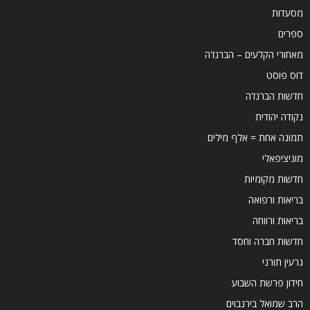
מסעדות
ספרים
מאחורי הקלעים – הברנז'ה
דוס פוסט
חדשות הברנז'ה
נקודה יהודית
תמונה אחת = אלף מילים
מוניציפאלי
חדשות מקומיות
בריאות ורפואה
בריאות ורווחה
חדשות חברה וחסד
גרעין תורני
חידון פרשת השבוע
הרב שמואל בירנבוים