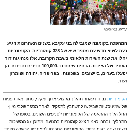
קרדיט: בני עקיבא
המהפכה בקומונה שמובילה בני עקיבא בשנים האחרונות הגיע
כעת לשיא חדש עם מספר שיא של 323 קומונריות. הקומונריות
יחלו את שנת השירות הלאומי בשבת הקרובה. אלו מנהיגות דור
העתיד של הציונות הדתית שיחנכו כ-100,000 חניכים וחניכות. הן
יפעלו בערים, ביישובים, בשכונות , בפריפריה, יהודה ושומרון
ועוד.
הקומונריות
נבחרו לאחר תהליך מקצועי ארוך ומקיף, מתוך מאות פניות
של שמיניסטיות שביקשו להשתבץ לתפקיד. לאחר מספר שלבי מיון-
החל הליך ההתאמה של הקומונריות לסניפים השונים. בסופו של
התהליך, נבחרו כאמור 323 קומונריות בתנועה, מתוכן 97 ממשיכות
לשנת שניה כקומונריות. הקומונריות התכנסו לסמינריון הכשרה מיוחד