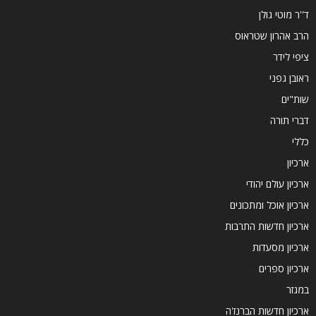
ד''ר מוטי גולן
הרב אהרון שטראוס
ציפי לידר
ראובן גפני
שות"ים
דברי תורה
כללי
ארכיון
ארכיון עולם יהודי
ארכיון אוכל ומתכונים
ארכיון חדשות התרבות
ארכיון מסעדות
ארכיון ספרים
במגזר
ארכיון חדשות הברנז'ה