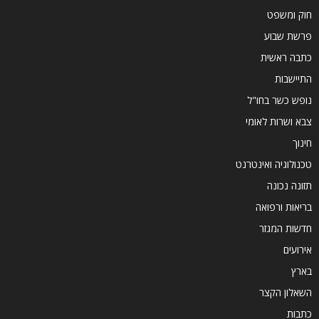
חוק ומשפט
פרשת שבוע
כתבה ראשית
התיישבות
נופש כשר בחו"ל
צבא ושרות לאומי
חינוך
טכנולוגיה ואינטרנט
תזונה נכונה
בריאות ורפואה
חדשות המגזר
אירועים
בארץ
השאלון הקצר
כתבות