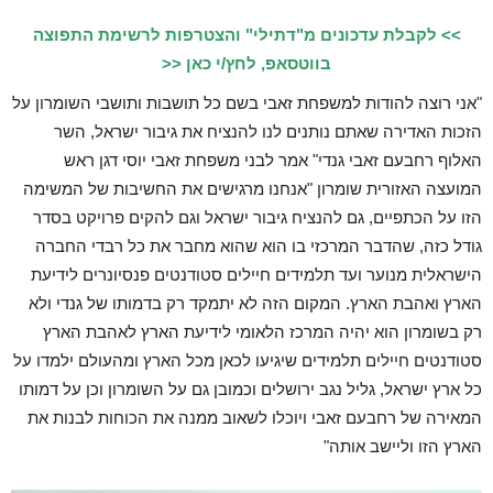
>> לקבלת עדכונים מ"דתילי" והצטרפות לרשימת התפוצה
בווטסאפ, לחץ/י כאן <<
"אני רוצה להודות למשפחת זאבי בשם כל תושבות ותושבי השומרון על
הזכות האדירה שאתם נותנים לנו להנציח את גיבור ישראל, השר
האלוף רחבעם זאבי גנדי" אמר לבני משפחת זאבי יוסי דגן ראש
המועצה האזורית שומרון "אנחנו מרגישים את החשיבות של המשימה
הזו על הכתפיים, גם להנציח גיבור ישראל וגם להקים פרויקט בסדר
גודל כזה, שהדבר המרכזי בו הוא שהוא מחבר את כל רבדי החברה
הישראלית מנוער ועד תלמידים חיילים סטודנטים פנסיונרים לידיעת
הארץ ואהבת הארץ. המקום הזה לא יתמקד רק בדמותו של גנדי ולא
רק בשומרון הוא יהיה המרכז הלאומי לידיעת הארץ לאהבת הארץ
סטודנטים חיילים תלמידים שיגיעו לכאן מכל הארץ ומהעולם ילמדו על
כל ארץ ישראל, גליל נגב ירושלים וכמובן גם על השומרון וכן על דמותו
המאירה של רחבעם זאבי ויוכלו לשאוב ממנה את הכוחות לבנות את
הארץ הזו וליישב אותה"