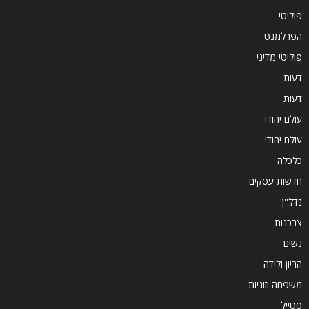
פוליטי
הפרלמנט
פוליטי מדיני
דעות
דעות
עולם יהודי
עולם יהודי
כלכלה
חדשות עסקים
נדל''ן
צרכנות
נשים
הריון ולידה
משפחה וזוגיות
סטייל