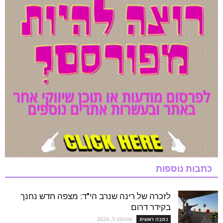
כתבות נוספות
לזכרה של רינה שנרב הי"ד: מצפה חדש נחנך
בקידר דרום
אוגוסט 5, 2026
כתבה ראשית