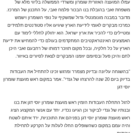
עמלו המועצה האזורית שומרון ומשרדי הממשלה בליווי מלא של
משפחת זאבי בהובלת בנו הבכור פלמח זאבי, על התכנון של המרכז.
מדובר במבנה מונומנטלי גדול שמשקיף על נופי השומרון וישמש
כמרכז מבקרים לאומי לידיעת הארץ שיגיעו אליו סטודנטים תלמידים
ומטיילים כדי להכיר את ארץ ישראל. הוא יחולק לחללי לימוד עם
האמצעים האינטראקטיבים המתקדמים בעולם כדי להמחיש את ידיעת
הארץ על כל חלקיה, ובכל מקום תוזכר דמותו של רחבעם זאבי היכן
לחם והיכן פעל ובסיומם יוזמנו המבקרים לצאת לסיורים באיזור.
"בהשגחה עליונה ובדיוק מצמרר ומרגש זכינו להתחיל את העבודות
בדיוק ביום 20 שנה להרצחו של גנדי". אמר במקום ראש מועצת שומרון
יוסי דגן
לרגל התחלת העבודות הזמין ראש מועצת שומרון יוסי דגן את בנו
ובנותיו של גנדי לביקור וכן הגיעו נכדיו. יחד עם אנשי המקצוע הציג
ראש מועצת שומרון יוסי דגן בפניהם את התוכניות, ירד איתם לשטח
והיה עמם במקום כשהשופלים החלו לעלות על הקרקע לתחילת