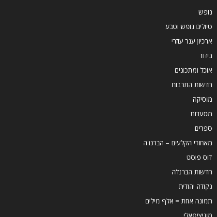
נופש
טיולים נופש וטבע
ארכיון ענר עוזרי
בידור
אוכל ומתכונים
חדשות התרבות
מוסיקה
מסעדות
ספרים
מאחורי הקלעים – הברנז'ה
דוס פוסט
חדשות הברנז'ה
נקודה יהודית
תמונה אחת = אלף מילים
מוניציפאלי