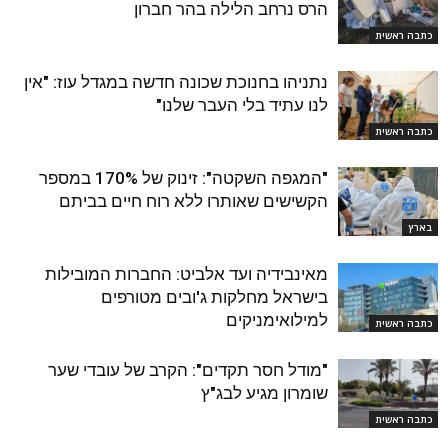
הרס נרחב הלילה בהר חברון
כתבה ראשית
נתניהו בחנוכת שכונה חדשה במגדל עוז: "אין
לנו עתיד בלי העבר שלנו"
כתבה ראשית
"המגפה השקטה": זינוק של 170% במספר
הקשישים שאותרו ללא רוח חיים בביתם
בארץ
מאינבידיה ועד אלביט: החברות המובילות
בישראל מחלקות ג'ובים מטורפים
למילואימניקים
כתבה ראשית
"מודל חסר תקדים": הקרב של עובדי שער
שומרון מגיע לבג"ץ
כתבה ראשית