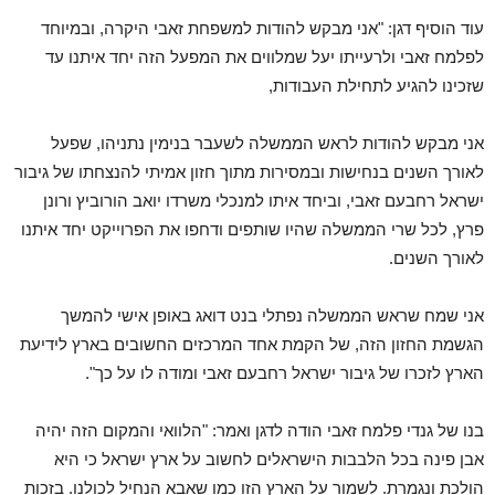
עוד הוסיף דגן: "אני מבקש להודות למשפחת זאבי היקרה, ובמיוחד
לפלמח זאבי ולרעייתו יעל שמלווים את המפעל הזה יחד איתנו עד
שזכינו להגיע לתחילת העבודות,
אני מבקש להודות לראש הממשלה לשעבר בנימין נתניהו, שפעל
לאורך השנים בנחישות ובמסירות מתוך חזון אמיתי להנצחתו של גיבור
ישראל רחבעם זאבי, וביחד איתו למנכלי משרדו יואב הורוביץ ורונן
פרץ, לכל שרי הממשלה שהיו שותפים ודחפו את הפרוייקט יחד איתנו
לאורך השנים.
אני שמח שראש הממשלה נפתלי בנט דואג באופן אישי להמשך
הגשמת החזון הזה, של הקמת אחד המרכזים החשובים בארץ לידיעת
הארץ לזכרו של גיבור ישראל רחבעם זאבי ומודה לו על כך".
בנו של גנדי פלמח זאבי הודה לדגן ואמר: "הלוואי והמקום הזה יהיה
אבן פינה בכל הלבבות הישראלים לחשוב על ארץ ישראל כי היא
הולכת ונגמרת. לשמור על הארץ הזו כמו שאבא הנחיל לכולנו. בזכות