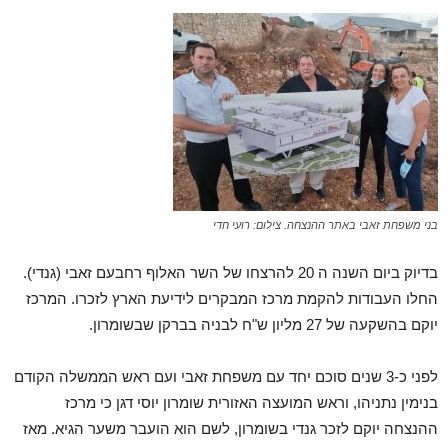
בני משפחת זאבי באתר ההנצחה. צילום: רועי חדי
בדיוק ביום השנה ה 20 להרצחו של השר האלוף רחבעם זאבי (גנדי).
החלו העבודות להקמת מרכז המבקרים לידיעת הארץ לזכרו. המרכז
יוקם בהשקעה של 27 מליון ש"ח לבניה בברקן שבשומרון.
לפני כ-3 שנים סוכם יחד עם משפחת זאבי ועם ראש הממשלה הקודם
בנימין נתניהו, וראש המועצה האזורית שומרון יוסי דגן כי מרכז
ההנצחה יוקם לזכר גנדי בשומרון, לשם הוא הועבר משער הגיא. מאז