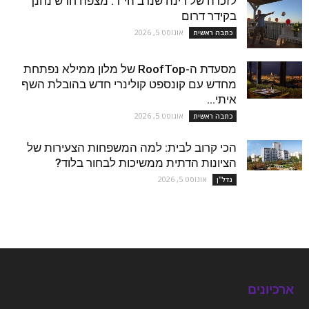
לזכרה של רינה שנרב הי"ד: מצפה חדש נחנך
בקידר דרום
אוגוסט 5, 2026
כתבה ראשית
מסעדת ה-RoofTop של מלון ממילא נפתחת
מחדש עם קונספט קולינרי חדש בהובלת השף
איתי...
אוגוסט 5, 2026
כתבה ראשית
הכי קרוב לבית: למה המשפחות הצעירות של
הציונות הדתית ממשיכות לבחור בלוד?
אוגוסט 5, 2026
נדל''ן
ארכיונים