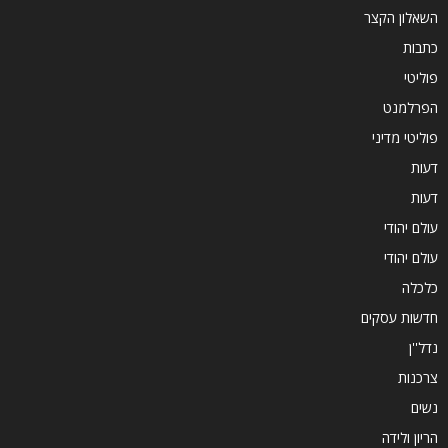
השאלון הקצר
כתבות
פוליטי
הפרלמנט
פוליטי מדיני
דעות
דעות
עולם יהודי
עולם יהודי
כלכלה
חדשות עסקים
נדל''ן
צרכנות
נשים
הריון ולידה