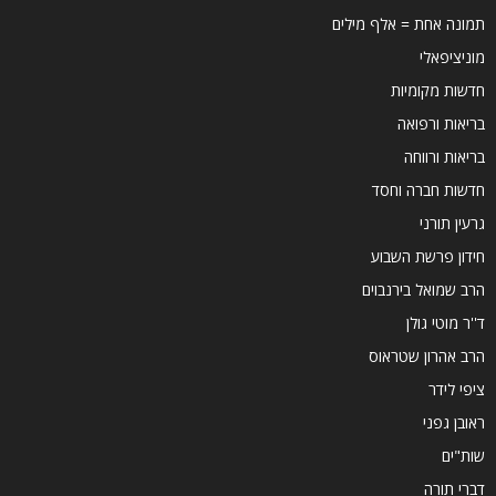
תמונה אחת = אלף מילים
מוניציפאלי
חדשות מקומיות
בריאות ורפואה
בריאות ורווחה
חדשות חברה וחסד
גרעין תורני
חידון פרשת השבוע
הרב שמואל בירנבוים
ד''ר מוטי גולן
הרב אהרון שטראוס
ציפי לידר
ראובן גפני
שות"ים
דברי תורה