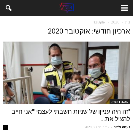
בית
2020
אוקטובר
ארכיון חודשי: אוקטובר 2020
כתבה ראשית
"זה היה ענייןו של שניות חשבתי לעצמי "'אני חייב
להציל את...
נעמה זלצר
-
אוקטובר 27, 2020
0