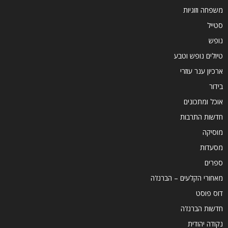
משפחה וזוגיות
סטייל
נופש
טיולים נופש וטבע
ארכיון ענר עוזרי
בידור
אוכל ומתכונים
חדשות התרבות
מוסיקה
מסעדות
ספרים
מאחורי הקלעים – הברנז'ה
דוס פוסט
חדשות הברנז'ה
נקודה יהודית