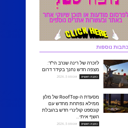
תבות נוספות
לזכרה של רינה שנרב הי"ד:
מצפה חדש נחנך בקידר דרום
אוגוסט 5, 2026
כתבה ראשית
מסעדת ה-RoofTop של מלון
ממילא נפתחת מחדש עם
קונספט קולינרי חדש בהובלת
השף איתי...
אוגוסט 5, 2026
כתבה ראשית