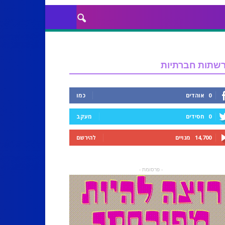
שתות חברתיות
0
אוהדים
כמו
0
חסידים
מעקב
14,700
מנויים
להירשם
- פרסומת -