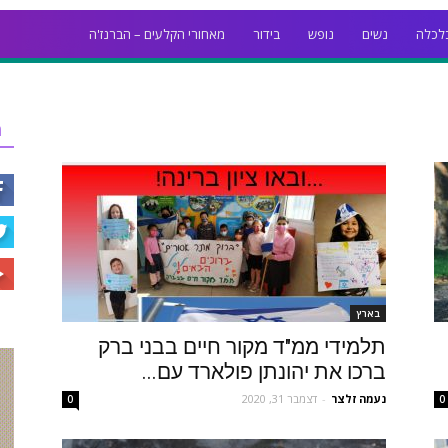
לכלה
נשים
נופש
בידור
מאחורי הקלעים – הברנז'ה
ר
בארץ
תלמידי ממ"ד מקור חיים בבני ברק
ברכו את יהונתן פולארד עם...
נעמה זלצר
-
דצמבר 31, 2020
0
0