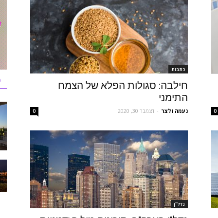
כתבות
כ
חילבה: סגולות הפלא של הצמח
התימני
נעמה זלצר
-
דצמבר 30, 2020
0
0
נדל''ן