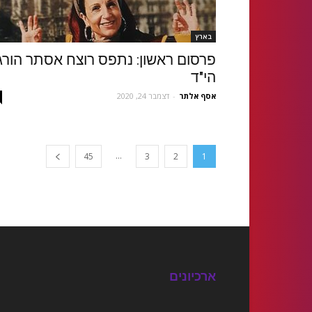
בארץ
פרסום ראשון: נתפס רוצח אסתר הורג
הי"ד
אסף אלתר
-
דצמבר 24, 2020
...
45
3
2
1
ארכיונים